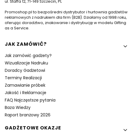
ul. Staffa 12, 71-149 Szczecin, PL
Promoshop.pl to bezpośredni dystrybutor i hurtownia gadżetów
reklamowych z nadrukiem dla firm (B2B). Działamy od 1998 roku,
oferując doradztwo, znakowanie i dystrybucję w modelu Gifting
as a Service.
Linki w stopce
JAK ZAMÓWIĆ?
Jak zamówić gadżety?
Wizualizacje Nadruku
Doradcy Gadżetowi
Terminy Realizacji
Zamawianie próbek
Jakość i Reklamacje
FAQ Najczęstsze pytania
Baza Wiedzy
Raport branżowy 2026
GADŻETOWE OKAZJE