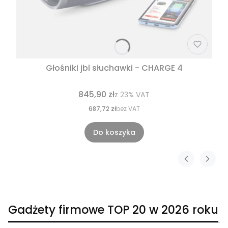
Głośniki jbl słuchawki - CHARGE 4
845,90 zł
z
23%
VAT
687,72 zł
bez VAT
Do koszyka
Gadżety firmowe TOP 20 w 2026 roku