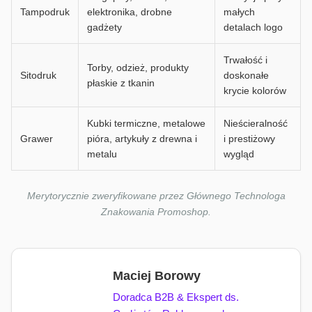
Tampodruk
elektronika, drobne
małych
gadżety
detalach logo
Trwałość i
Torby, odzież, produkty
Sitodruk
doskonałe
płaskie z tkanin
krycie kolorów
Kubki termiczne, metalowe
Nieścieralność
Grawer
pióra, artykuły z drewna i
i prestiżowy
metalu
wygląd
Merytorycznie zweryfikowane przez Głównego Technologa
Znakowania Promoshop.
Maciej Borowy
Doradca B2B & Ekspert ds.