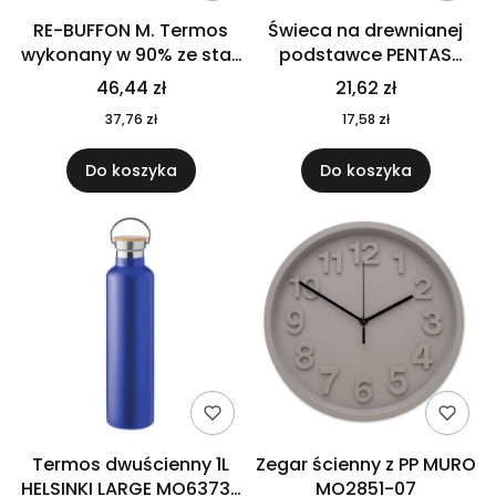
RE-BUFFON M. Termos
Świeca na drewnianej
wykonany w 90% ze stali
podstawce PENTAS
nierdzewnej
MO6282-40
46,44 zł
21,62 zł
pochodzącej z
37,76 zł
17,58 zł
recyklingu 520 ml 94294
Do koszyka
Do koszyka
Termos dwuścienny 1L
Zegar ścienny z PP MURO
HELSINKI LARGE MO6373-
MO2851-07