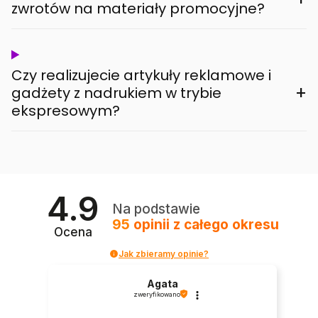
zwrotów na materiały promocyjne?
Czy realizujecie artykuły reklamowe i
+
gadżety z nadrukiem w trybie
ekspresowym?
4.9
Na podstawie
95
opinii
z całego okresu
Ocena
Jak zbieramy opinie?
Agata
zweryfikowano