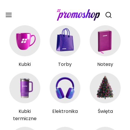
Gadże
Otwórz wy
Kubki
Torby
Notesy
Kubki
Elektronika
Święta
termiczne