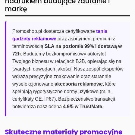
nadrukiem budujące zaufanie i
markę
Promoshop.pl dostarcza certyfikowane
tanie
gadżety reklamowe
oraz asortyment premium z
terminowością
SLA na poziomie 99% i dostawą w
72h.
Budujemy bezkompromisowy autorytet
Twojego biznesu w relacjach B2B, opierając się na
twardych dowodach jakości. Nasz zespół ekspertów
wdraża precyzyjne znakowanie oraz starannie
wyselekcjonowane
akcesoria reklamowe
, które
spełniają rygorystyczne normy użytkowe (m.in.
certyfikaty CE, IP67). Bezpieczeństwo transakcji
potwierdza nasz ocena
4.9/5 w TrustMate.
Skuteczne materiały promocyjne