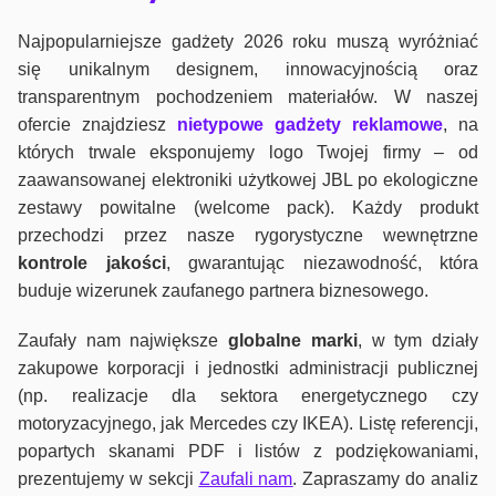
Najpopularniejsze gadżety 2026 roku muszą wyróżniać
się unikalnym designem, innowacyjnością oraz
transparentnym pochodzeniem materiałów. W naszej
ofercie znajdziesz
nietypowe gadżety reklamowe
, na
których trwale eksponujemy logo Twojej firmy – od
zaawansowanej elektroniki użytkowej JBL po ekologiczne
zestawy powitalne (welcome pack). Każdy produkt
przechodzi przez nasze rygorystyczne wewnętrzne
kontrole jako
ści
, gwarantując niezawodność, która
buduje wizerunek zaufanego partnera biznesowego.
Zaufały nam największe
globalne marki
, w tym działy
zakupowe korporacji i jednostki administracji publicznej
(np. realizacje dla sektora energetycznego czy
motoryzacyjnego, jak Mercedes czy IKEA). Listę referencji,
popartych skanami PDF i listów z podziękowaniami,
prezentujemy w sekcji
Zaufali nam
. Zapraszamy do analiz