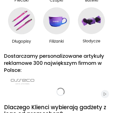
Plecaki
Czapki
Butelki
Słodycze
Długopisy
Filiżanki
Dostarczamy personalizowane artykuły
reklamowe 300 największym firmom w
Polsce:
Włąc
Dlaczego Klienci wybierają gadżety z