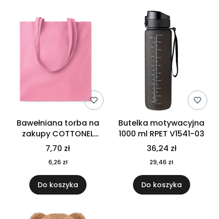
Bawełniana torba na
Butelka motywacyjna
zakupy COTTONEL
1000 ml RPET V1541-03
COLOUR++ MO9846-11
7,70 zł
36,24 zł
6,26 zł
29,46 zł
Do koszyka
Do koszyka