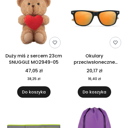
Duży miś z sercem 23cm
Okulary
SNUGGLE MO2949-05
przeciwsłoneczne
CALIFORNIA TOUCH
47,05 zł
20,17 zł
MO9617-10
38,25 zł
16,40 zł
Do koszyka
Do koszyka