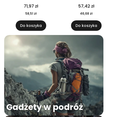
04
71,97 zł
57,42 zł
58,51 zł
46,68 zł
Do koszyka
Do koszyka
Gadżety w podróż