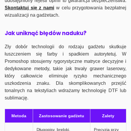
udostępniony rejestr opinii to gwarancja bezpieczeństwa.
Skontaktuj się z nami
w celu przygotowania bezpłatnej
wizualizacji na gadżetach.
J
ak uniknąć błędów naduku?
Zły dobór technologii do rodzaju gadżetu skutkuje
łuszczeniem się farby i spadkiem autorytetuj. W
Promoshop stosujemy rygorystyczne matryce decyzyjne i
dedykowane metody, takie jak trwały grawer laserowy,
który całkowicie eliminuje ryzyko mechanicznego
uszkodzenia znaku. Dla skomplikowanych przejść
tonalnych na tekstyliach wdrażamy technologię DTF lub
sublimację.
Metoda
Zastosowanie gadżetu
Zalety
Długopisy, breloki,
Precyzja przy