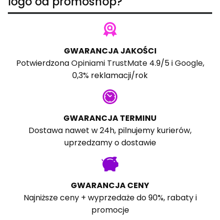
logo od promoshop?
GWARANCJA JAKOŚCI
Potwierdzona
Opiniami TrustMate
4.9/5 i
Google
,
0,3% reklamacji/rok
GWARANCJA TERMINU
Dostawa nawet w 24h, pilnujemy kurierów,
uprzedzamy o dostawie
GWARANCJA CENY
Najniższe ceny + wyprzedaże do 90%, rabaty i
promocje