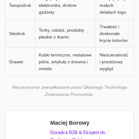
Tampodruk
elektronika, drobne
małych
gadżety
detalach logo
Trwałość i
Torby, odzież, produkty
Sitodruk
doskonałe
płaskie z tkanin
krycie kolorów
Kubki termiczne, metalowe
Nieścieralność
Grawer
pióra, artykuły z drewna i
i prestiżowy
metalu
wygląd
Merytorycznie zweryfikowane przez Głównego Technologa
Znakowania Promoshop.
Maciej Borowy
Doradca B2B & Ekspert ds.