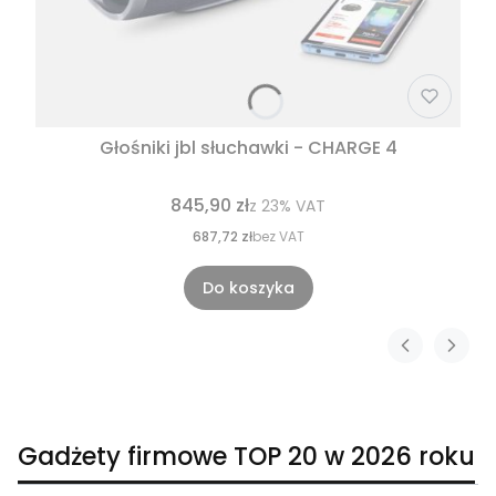
Głośniki jbl słuchawki - CHARGE 4
845,90 zł
z
23%
VAT
687,72 zł
bez VAT
Do koszyka
Gadżety firmowe TOP 20 w 2026 roku