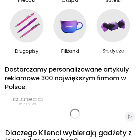
Plecaki
Czapki
Butelki
Słodycze
Długopisy
Filiżanki
Dostarczamy personalizowane artykuły
reklamowe 300 największym firmom w
Polsce:
Włąc
Dlaczego Klienci wybierają gadżety z