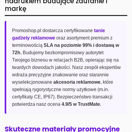
nadrukiem budujące zaufanie i
markę
Promoshop.pl dostarcza certyfikowane
tanie
gadżety reklamowe
oraz asortyment premium z
terminowością
SLA na poziomie 99% i dostawą w
72h.
Budujemy bezkompromisowy autorytet
Twojego biznesu w relacjach B2B, opierając się na
twardych dowodach jakości. Nasz zespół ekspertów
wdraża precyzyjne znakowanie oraz starannie
wyselekcjonowane
akcesoria reklamowe
, które
spełniają rygorystyczne normy użytkowe (m.in.
certyfikaty CE, IP67). Bezpieczeństwo transakcji
potwierdza nasz ocena
4.9/5 w TrustMate.
Skuteczne materiały promocyjne