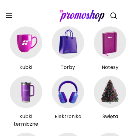
Gadże
Otwórz wy
Kubki
Torby
Notesy
Kubki
Elektronika
Święta
termiczne