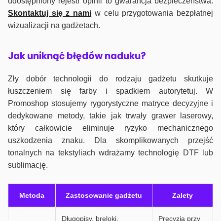
udostępniony rejestr opinii to gwarancja bezpieczeństwa.
Skontaktuj się z nami
w celu przygotowania bezpłatnej
wizualizacji na gadżetach.
J
ak uniknąć błędów naduku?
Zły dobór technologii do rodzaju gadżetu skutkuje
łuszczeniem się farby i spadkiem autorytetuj. W
Promoshop stosujemy rygorystyczne matryce decyzyjne i
dedykowane metody, takie jak trwały grawer laserowy,
który całkowicie eliminuje ryzyko mechanicznego
uszkodzenia znaku. Dla skomplikowanych przejść
tonalnych na tekstyliach wdrażamy technologię DTF lub
sublimację.
Metoda
Zastosowanie gadżetu
Zalety
Długopisy, breloki,
Precyzja przy