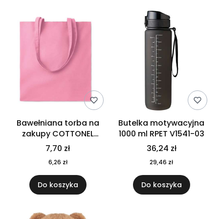
Bawełniana torba na
Butelka motywacyjna
zakupy COTTONEL
1000 ml RPET V1541-03
COLOUR++ MO9846-11
7,70 zł
36,24 zł
6,26 zł
29,46 zł
Do koszyka
Do koszyka