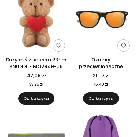
Duży miś z sercem 23cm
Okulary
SNUGGLE MO2949-05
przeciwsłoneczne
CALIFORNIA TOUCH
47,05 zł
20,17 zł
MO9617-10
38,25 zł
16,40 zł
Do koszyka
Do koszyka