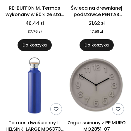
RE-BUFFON M. Termos
Świeca na drewnianej
wykonany w 90% ze stali
podstawce PENTAS
nierdzewnej
MO6282-40
46,44 zł
21,62 zł
pochodzącej z
37,76 zł
17,58 zł
recyklingu 520 ml 94294
Do koszyka
Do koszyka
Termos dwuścienny 1L
Zegar ścienny z PP MURO
HELSINKI LARGE MO6373-
MO2851-07