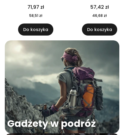
04
71,97 zł
57,42 zł
58,51 zł
46,68 zł
Do koszyka
Do koszyka
Gadżety w podróż