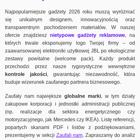
Najpopularniejsze gadżety 2026 roku muszą wyróżniać
się unikalnym designem, innowacyjnością oraz
transparentnym pochodzeniem materiałów. W naszej
ofercie znajdziesz
nietypowe gadżety reklamowe
, na
których trwale eksponujemy logo Twojej firmy – od
zaawansowanej elektroniki użytkowej JBL po ekologiczne
zestawy powitalne (welcome pack). Każdy produkt
przechodzi przez nasze rygorystyczne wewnętrzne
kontrole jako
ści
, gwarantując niezawodność, która
buduje wizerunek zaufanego partnera biznesowego.
Zaufały nam największe
globalne marki
, w tym działy
zakupowe korporacji i jednostki administracji publicznej
(np. realizacje dla sektora energetycznego czy
motoryzacyjnego, jak Mercedes czy IKEA). Listę referencji,
popartych skanami PDF i listów z podziękowaniami,
prezentujemy w sekcji
Zaufali nam
. Zapraszamy do analiz