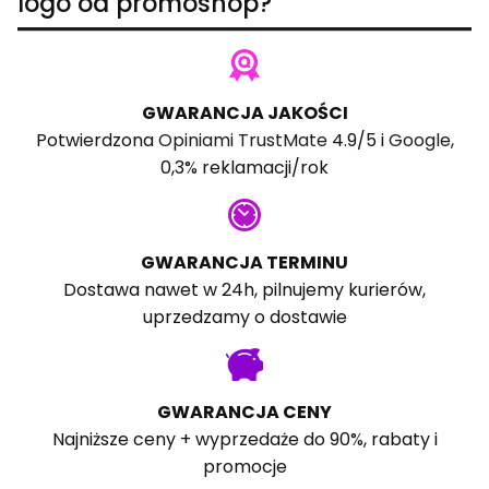
logo od promoshop?
GWARANCJA JAKOŚCI
Potwierdzona
Opiniami TrustMate
4.9/5 i
Google
,
0,3% reklamacji/rok
GWARANCJA TERMINU
Dostawa nawet w 24h, pilnujemy kurierów,
uprzedzamy o dostawie
GWARANCJA CENY
Najniższe ceny + wyprzedaże do 90%, rabaty i
promocje