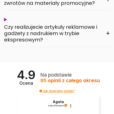
zwrotów na materiały promocyjne?
Czy realizujecie artykuły reklamowe i
+
gadżety z nadrukiem w trybie
ekspresowym?
4.9
Na podstawie
95
opinii
z całego okresu
Ocena
Jak zbieramy opinie?
Agata
zweryfikowano