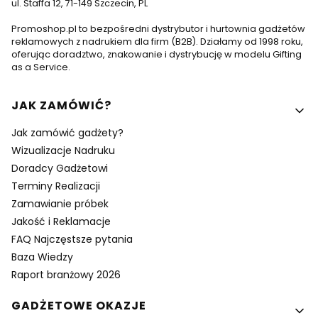
ul. Staffa 12, 71-149 Szczecin, PL
Promoshop.pl to bezpośredni dystrybutor i hurtownia gadżetów
reklamowych z nadrukiem dla firm (B2B). Działamy od 1998 roku,
oferując doradztwo, znakowanie i dystrybucję w modelu Gifting
as a Service.
Linki w stopce
JAK ZAMÓWIĆ?
Jak zamówić gadżety?
Wizualizacje Nadruku
Doradcy Gadżetowi
Terminy Realizacji
Zamawianie próbek
Jakość i Reklamacje
FAQ Najczęstsze pytania
Baza Wiedzy
Raport branżowy 2026
GADŻETOWE OKAZJE