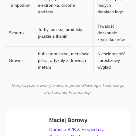
Tampodruk
elektronika, drobne
małych
gadżety
detalach logo
Trwałość i
Torby, odzież, produkty
Sitodruk
doskonałe
płaskie z tkanin
krycie kolorów
Kubki termiczne, metalowe
Nieścieralność
Grawer
pióra, artykuły z drewna i
i prestiżowy
metalu
wygląd
Merytorycznie zweryfikowane przez Głównego Technologa
Znakowania Promoshop.
Maciej Borowy
Doradca B2B & Ekspert ds.