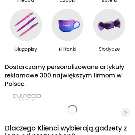
Plecaki
Czapki
Butelki
Słodycze
Długopisy
Filiżanki
Dostarczamy personalizowane artykuły
reklamowe 300 największym firmom w
Polsce:
Włąc
Dlaczego Klienci wybierają gadżety z