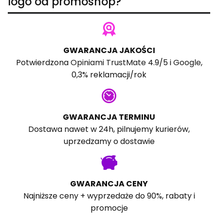
logo od promoshop?
GWARANCJA JAKOŚCI
Potwierdzona
Opiniami TrustMate
4.9/5 i
Google
,
0,3% reklamacji/rok
GWARANCJA TERMINU
Dostawa nawet w 24h, pilnujemy kurierów,
uprzedzamy o dostawie
GWARANCJA CENY
Najniższe ceny + wyprzedaże do 90%, rabaty i
promocje