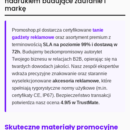
nadrukiem budujące zaufanie i
markę
Promoshop.pl dostarcza certyfikowane
tanie
gadżety reklamowe
oraz asortyment premium z
terminowością
SLA na poziomie 99% i dostawą w
72h.
Budujemy bezkompromisowy autorytet
Twojego biznesu w relacjach B2B, opierając się na
twardych dowodach jakości. Nasz zespół ekspertów
wdraża precyzyjne znakowanie oraz starannie
wyselekcjonowane
akcesoria reklamowe
, które
spełniają rygorystyczne normy użytkowe (m.in.
certyfikaty CE, IP67). Bezpieczeństwo transakcji
potwierdza nasz ocena
4.9/5 w TrustMate.
Skuteczne materiały promocyjne