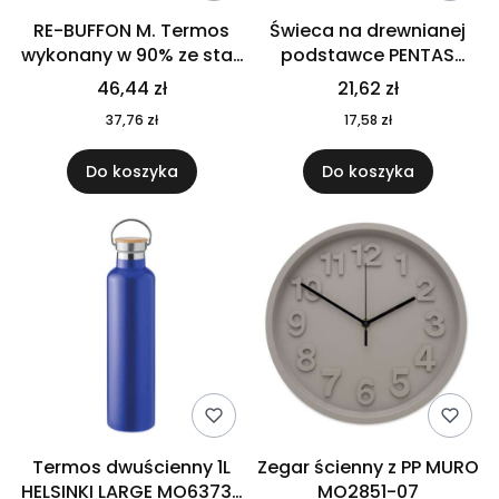
RE-BUFFON M. Termos
Świeca na drewnianej
wykonany w 90% ze stali
podstawce PENTAS
nierdzewnej
MO6282-40
46,44 zł
21,62 zł
pochodzącej z
37,76 zł
17,58 zł
recyklingu 520 ml 94294
Do koszyka
Do koszyka
Termos dwuścienny 1L
Zegar ścienny z PP MURO
HELSINKI LARGE MO6373-
MO2851-07