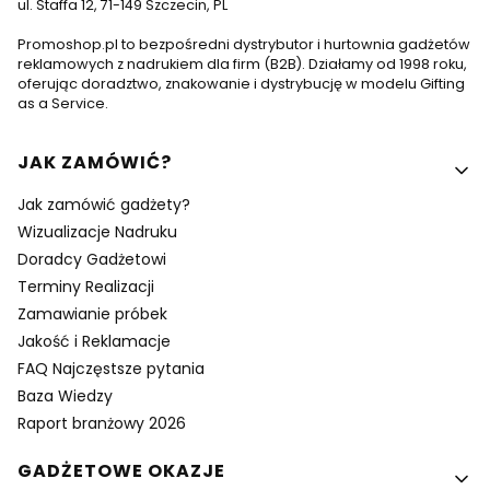
ul. Staffa 12, 71-149 Szczecin, PL
Promoshop.pl to bezpośredni dystrybutor i hurtownia gadżetów
reklamowych z nadrukiem dla firm (B2B). Działamy od 1998 roku,
oferując doradztwo, znakowanie i dystrybucję w modelu Gifting
as a Service.
Linki w stopce
JAK ZAMÓWIĆ?
Jak zamówić gadżety?
Wizualizacje Nadruku
Doradcy Gadżetowi
Terminy Realizacji
Zamawianie próbek
Jakość i Reklamacje
FAQ Najczęstsze pytania
Baza Wiedzy
Raport branżowy 2026
GADŻETOWE OKAZJE