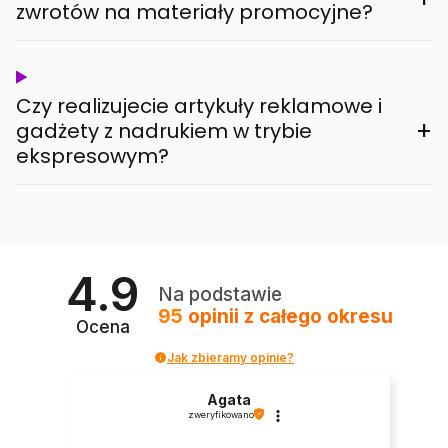
zwrotów na materiały promocyjne?
Czy realizujecie artykuły reklamowe i
+
gadżety z nadrukiem w trybie
ekspresowym?
4.9
Na podstawie
95
opinii
z całego okresu
Ocena
Jak zbieramy opinie?
Agata
zweryfikowano