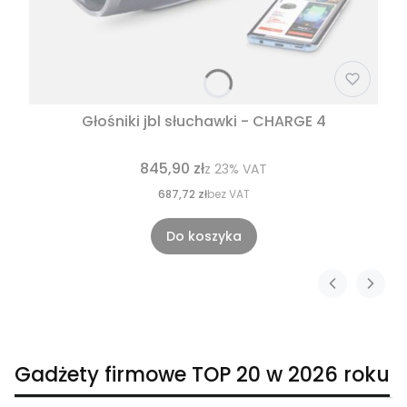
Głośniki jbl słuchawki - CHARGE 4
845,90 zł
z
23%
VAT
687,72 zł
bez VAT
Do koszyka
Gadżety firmowe TOP 20 w 2026 roku