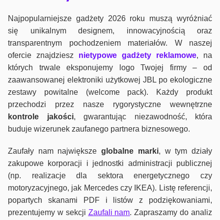
Najpopularniejsze gadżety 2026 roku muszą wyróżniać
się unikalnym designem, innowacyjnością oraz
transparentnym pochodzeniem materiałów. W naszej
ofercie znajdziesz
nietypowe gadżety reklamowe
, na
których trwale eksponujemy logo Twojej firmy – od
zaawansowanej elektroniki użytkowej JBL po ekologiczne
zestawy powitalne (welcome pack). Każdy produkt
przechodzi przez nasze rygorystyczne wewnętrzne
kontrole jako
ści
, gwarantując niezawodność, która
buduje wizerunek zaufanego partnera biznesowego.
Zaufały nam największe
globalne marki
, w tym działy
zakupowe korporacji i jednostki administracji publicznej
(np. realizacje dla sektora energetycznego czy
motoryzacyjnego, jak Mercedes czy IKEA). Listę referencji,
popartych skanami PDF i listów z podziękowaniami,
prezentujemy w sekcji
Zaufali nam
. Zapraszamy do analiz