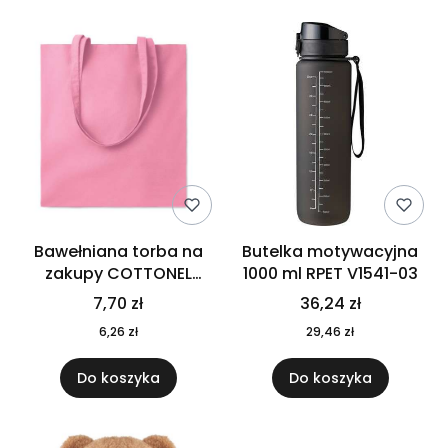
Bawełniana torba na
Butelka motywacyjna
zakupy COTTONEL
1000 ml RPET V1541-03
COLOUR++ MO9846-11
7,70 zł
36,24 zł
6,26 zł
29,46 zł
Do koszyka
Do koszyka