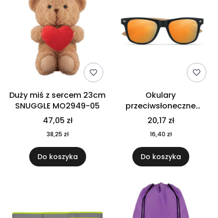
Duży miś z sercem 23cm
Okulary
SNUGGLE MO2949-05
przeciwsłoneczne
CALIFORNIA TOUCH
47,05 zł
20,17 zł
MO9617-10
38,25 zł
16,40 zł
Do koszyka
Do koszyka