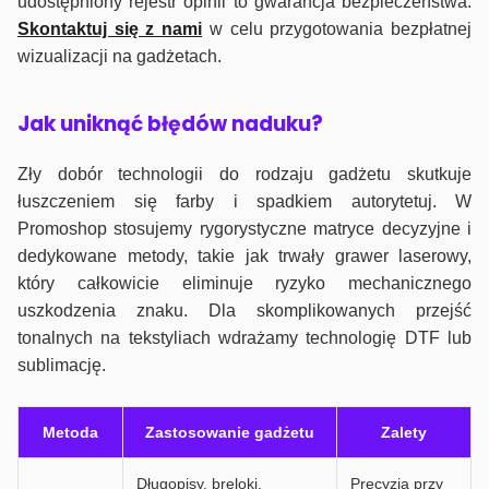
udostępniony rejestr opinii to gwarancja bezpieczeństwa.
Skontaktuj się z nami
w celu przygotowania bezpłatnej
wizualizacji na gadżetach.
J
ak uniknąć błędów naduku?
Zły dobór technologii do rodzaju gadżetu skutkuje
łuszczeniem się farby i spadkiem autorytetuj. W
Promoshop stosujemy rygorystyczne matryce decyzyjne i
dedykowane metody, takie jak trwały grawer laserowy,
który całkowicie eliminuje ryzyko mechanicznego
uszkodzenia znaku. Dla skomplikowanych przejść
tonalnych na tekstyliach wdrażamy technologię DTF lub
sublimację.
Metoda
Zastosowanie gadżetu
Zalety
Długopisy, breloki,
Precyzja przy