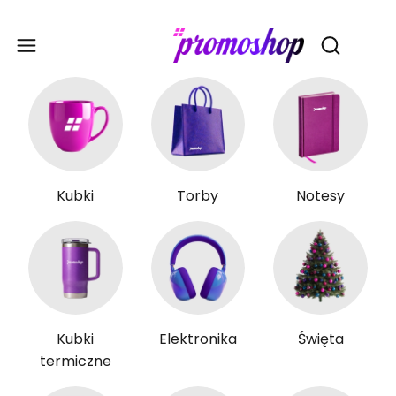
Gadże
Otwórz wy
Kubki
Torby
Notesy
Kubki
Elektronika
Święta
termiczne