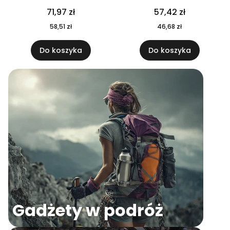
04
71,97 zł
57,42 zł
58,51 zł
46,68 zł
Do koszyka
Do koszyka
Gadżety w podróż