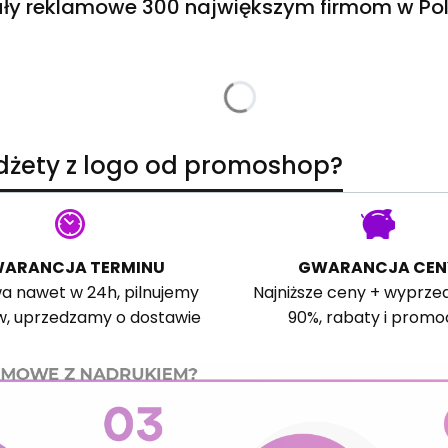
ły reklamowe 300 największym firmom w Pol
adżety z logo od promoshop?
ARANCJA TERMINU
GWARANCJA CEN
a nawet w 24h, pilnujemy
Najniższe ceny + wyprze
w, uprzedzamy o dostawie
90%, rabaty i promo