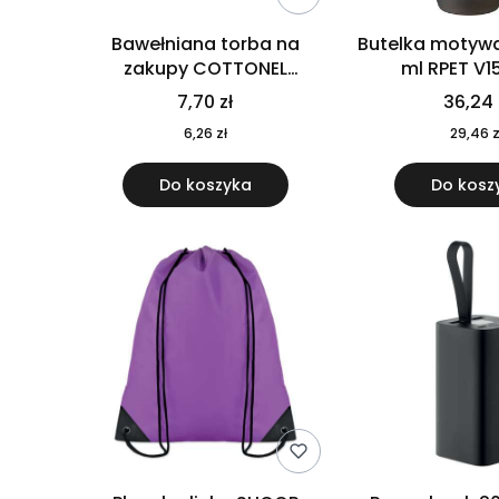
Bawełniana torba na
Butelka motywa
zakupy COTTONEL
ml RPET V1
COLOUR++ MO9846-11
7,70 zł
36,24 
6,26 zł
29,46 z
Do koszyka
Do kosz