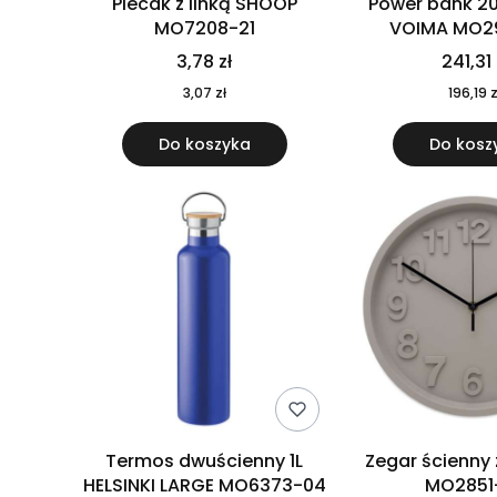
Plecak z linką SHOOP
Power bank 2
MO7208-21
VOIMA MO2
3,78 zł
241,31 
3,07 zł
196,19 z
Do koszyka
Do kosz
Termos dwuścienny 1L
Zegar ścienny
HELSINKI LARGE MO6373-04
MO2851