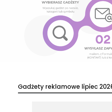
Naciśnij Enter lub spację, aby otworzyć stronę.
Naciśnij Enter lub spację, aby otworzyć stronę.
Gadżety reklamowe lipiec 202