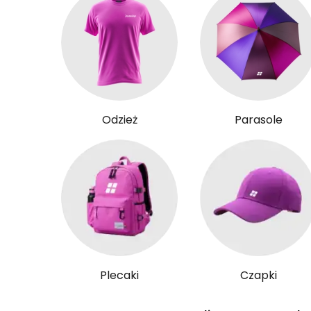
Odzież
Parasole
Plecaki
Czapki