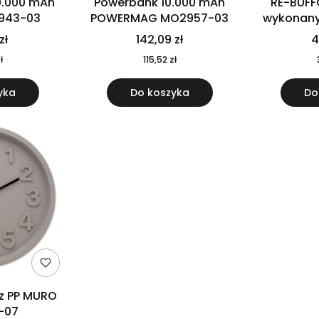
0.000 mAh
Powerbank 10.000 mAh
RE-BUFF
943-03
POWERMAG MO2957-03
wykonany 
nierdzewne
zł
142,09 zł
4
recykling
ł
115,52 zł
yka
Do koszyka
Do
 z PP MURO
-07