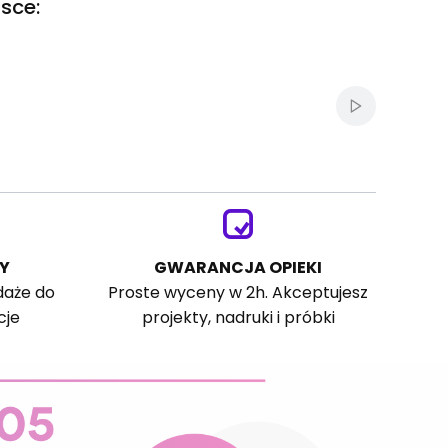
sce:
Włącz autom
Y
GWARANCJA OPIEKI
daże do
Proste wyceny w 2h. Akceptujesz
cje
projekty, nadruki i próbki