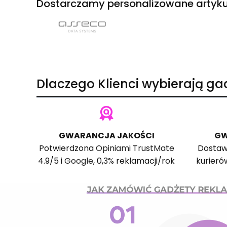
Dostarczamy personalizowane artyku
Dlaczego Klienci wybierają g
GWARANCJA JAKOŚCI
GW
Potwierdzona
Opiniami TrustMate
Dostaw
4.9/5 i
Google
, 0,3% reklamacji/rok
kurieró