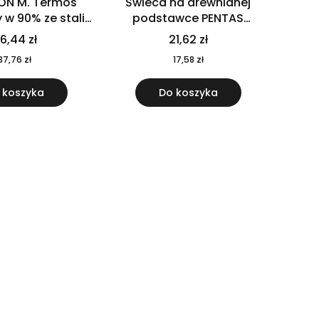
ON M. Termos
Świeca na drewnianej
w 90% ze stali
podstawce PENTAS
j pochodzącej z
MO6282-40
6,44 zł
21,62 zł
u 520 ml 94294
37,76 zł
17,58 zł
 koszyka
Do koszyka