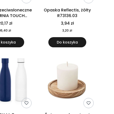
rzeciwsłoneczne
Opaska Reflectis, żółty
ORNIA TOUCH
R73136.03
9617-10
0,17 zł
3,94 zł
16,40 zł
3,20 zł
 koszyka
Do koszyka