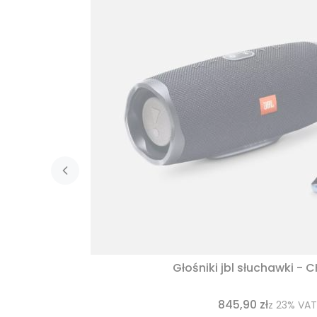
Głośniki jbl słuchawki - 
845,90 zł
z
23%
VAT