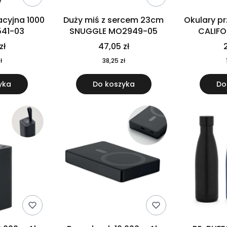
cyjna 1000
Duży miś z sercem 23cm
Okulary p
541-03
SNUGGLE MO2949-05
CALIF
MO
zł
47,05 zł
2
ł
38,25 zł
yka
Do koszyka
Do