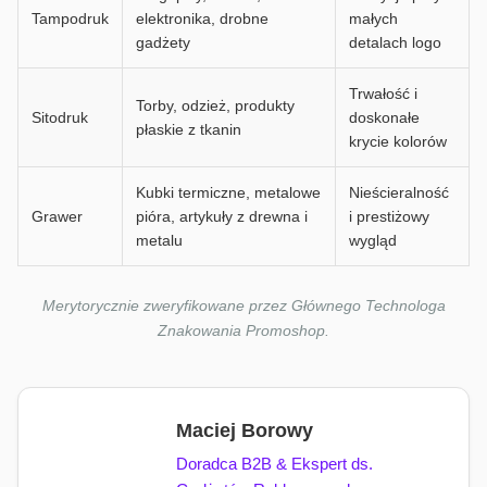
Tampodruk
elektronika, drobne
małych
gadżety
detalach logo
Trwałość i
Torby, odzież, produkty
Sitodruk
doskonałe
płaskie z tkanin
krycie kolorów
Kubki termiczne, metalowe
Nieścieralność
Grawer
pióra, artykuły z drewna i
i prestiżowy
metalu
wygląd
Merytorycznie zweryfikowane przez Głównego Technologa
Znakowania Promoshop.
Maciej Borowy
Doradca B2B & Ekspert ds.