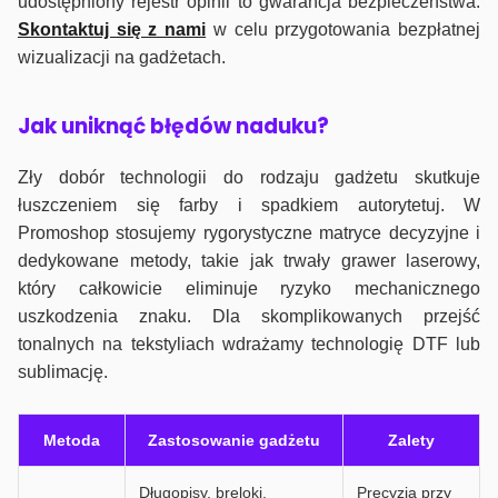
udostępniony rejestr opinii to gwarancja bezpieczeństwa.
Skontaktuj się z nami
w celu przygotowania bezpłatnej
wizualizacji na gadżetach.
J
ak uniknąć błędów naduku?
Zły dobór technologii do rodzaju gadżetu skutkuje
łuszczeniem się farby i spadkiem autorytetuj. W
Promoshop stosujemy rygorystyczne matryce decyzyjne i
dedykowane metody, takie jak trwały grawer laserowy,
który całkowicie eliminuje ryzyko mechanicznego
uszkodzenia znaku. Dla skomplikowanych przejść
tonalnych na tekstyliach wdrażamy technologię DTF lub
sublimację.
Metoda
Zastosowanie gadżetu
Zalety
Długopisy, breloki,
Precyzja przy