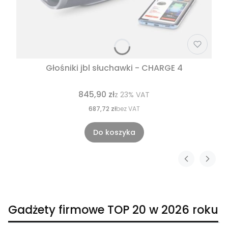
Głośniki jbl słuchawki - CHARGE 4
845,90 zł
z
23%
VAT
687,72 zł
bez VAT
Do koszyka
Gadżety firmowe TOP 20 w 2026 roku