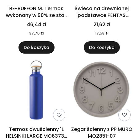
RE-BUFFON M. Termos
Świeca na drewnianej
wykonany w 90% ze stali
podstawce PENTAS
nierdzewnej
MO6282-40
46,44 zł
21,62 zł
pochodzącej z
37,76 zł
17,58 zł
recyklingu 520 ml 94294
Do koszyka
Do koszyka
Termos dwuścienny 1L
Zegar ścienny z PP MURO
HELSINKI LARGE MO6373-
MO2851-07