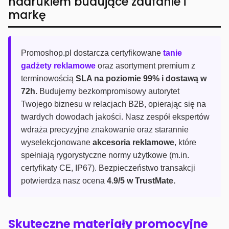
nadrukiem budujące zaufanie i
markę
Promoshop.pl dostarcza certyfikowane
tanie
gadżety reklamowe
oraz asortyment premium z
terminowością
SLA na poziomie 99% i dostawą w
72h.
Budujemy bezkompromisowy autorytet
Twojego biznesu w relacjach B2B, opierając się na
twardych dowodach jakości. Nasz zespół ekspertów
wdraża precyzyjne znakowanie oraz starannie
wyselekcjonowane
akcesoria reklamowe
, które
spełniają rygorystyczne normy użytkowe (m.in.
certyfikaty CE, IP67). Bezpieczeństwo transakcji
potwierdza nasz ocena
4.9/5 w TrustMate.
Skuteczne materiały promocyjne