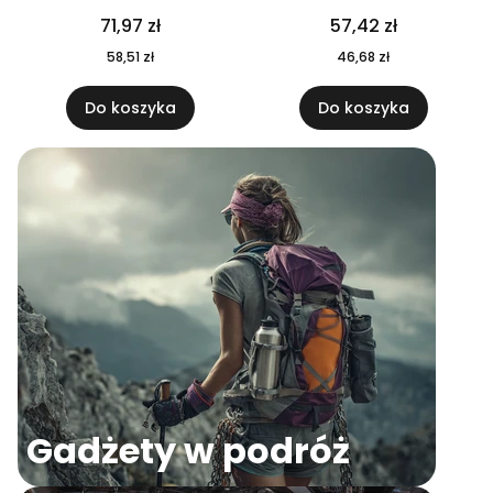
04
71,97 zł
57,42 zł
58,51 zł
46,68 zł
Do koszyka
Do koszyka
Gadżety w podróż