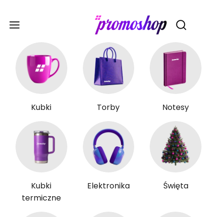
Gadże
Otwórz wy
Kubki
Torby
Notesy
Kubki
Elektronika
Święta
termiczne