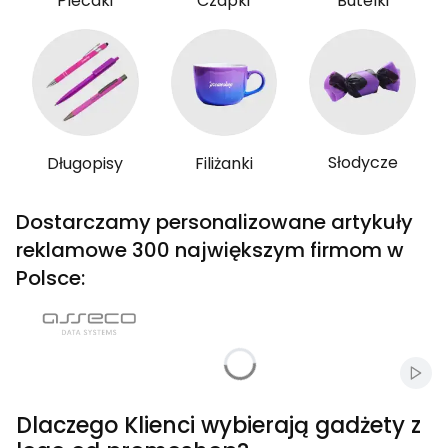
Plecaki
Czapki
Butelki
Słodycze
Długopisy
Filiżanki
Dostarczamy personalizowane artykuły
reklamowe 300 największym firmom w
Polsce:
Włąc
Dlaczego Klienci wybierają gadżety z