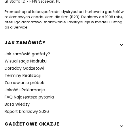
ul. Staffa 12, 71-149 Szczecin, PL
Promoshop.pl to bezpośredni dystrybutor i hurtownia gadżetów
reklamowych z nadrukiem dla firm (B2B). Działamy od 1998 roku,
oferując doradztwo, znakowanie i dystrybucję w modelu Gifting
as a Service.
Linki w stopce
JAK ZAMÓWIĆ?
Jak zamówić gadżety?
Wizualizacje Nadruku
Doradcy Gadżetowi
Terminy Realizacji
Zamawianie próbek
Jakość i Reklamacje
FAQ Najczęstsze pytania
Baza Wiedzy
Raport branżowy 2026
GADŻETOWE OKAZJE