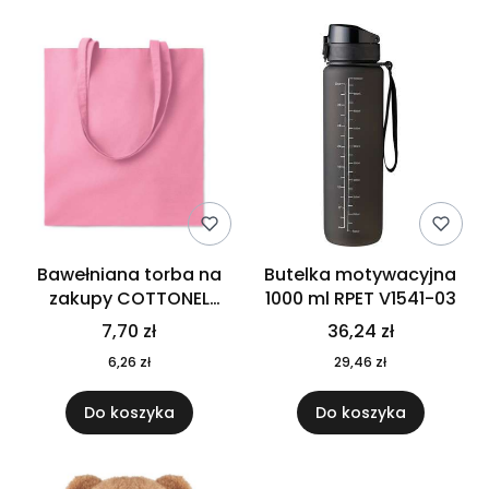
Bawełniana torba na
Butelka motywacyjna
zakupy COTTONEL
1000 ml RPET V1541-03
COLOUR++ MO9846-11
7,70 zł
36,24 zł
6,26 zł
29,46 zł
Do koszyka
Do koszyka