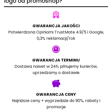
logo od promoshop?
GWARANCJA JAKOŚCI
Potwierdzona
Opiniami TrustMate
4.9/5 i
Google
,
0,3% reklamacji/rok
GWARANCJA TERMINU
Dostawa nawet w 24h, pilnujemy kurierów,
uprzedzamy o dostawie
GWARANCJA CENY
Najniższe ceny + wyprzedaże do 90%, rabaty i
promocje