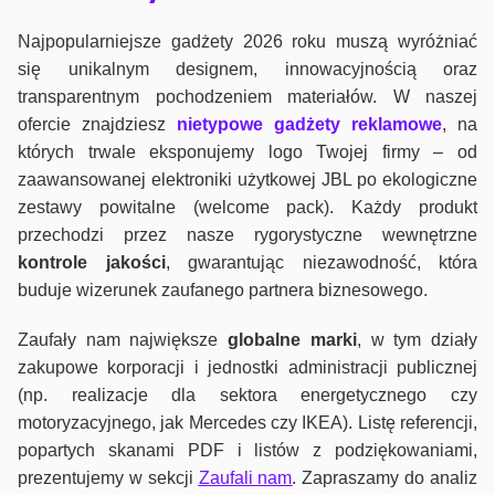
Najpopularniejsze gadżety 2026 roku muszą wyróżniać
się unikalnym designem, innowacyjnością oraz
transparentnym pochodzeniem materiałów. W naszej
ofercie znajdziesz
nietypowe gadżety reklamowe
, na
których trwale eksponujemy logo Twojej firmy – od
zaawansowanej elektroniki użytkowej JBL po ekologiczne
zestawy powitalne (welcome pack). Każdy produkt
przechodzi przez nasze rygorystyczne wewnętrzne
kontrole jako
ści
, gwarantując niezawodność, która
buduje wizerunek zaufanego partnera biznesowego.
Zaufały nam największe
globalne marki
, w tym działy
zakupowe korporacji i jednostki administracji publicznej
(np. realizacje dla sektora energetycznego czy
motoryzacyjnego, jak Mercedes czy IKEA). Listę referencji,
popartych skanami PDF i listów z podziękowaniami,
prezentujemy w sekcji
Zaufali nam
. Zapraszamy do analiz