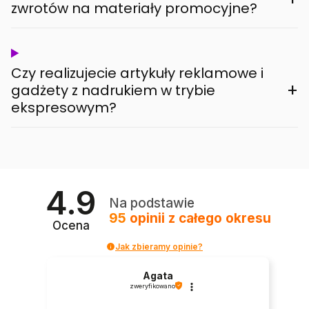
zwrotów na materiały promocyjne?
Czy realizujecie artykuły reklamowe i
+
gadżety z nadrukiem w trybie
ekspresowym?
4.9
Na podstawie
95
opinii
z całego okresu
Ocena
Jak zbieramy opinie?
Agata
zweryfikowano