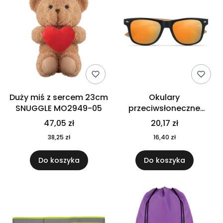
Duży miś z sercem 23cm
Okulary
SNUGGLE MO2949-05
przeciwsłoneczne
CALIFORNIA TOUCH
47,05 zł
20,17 zł
MO9617-10
38,25 zł
16,40 zł
Do koszyka
Do koszyka