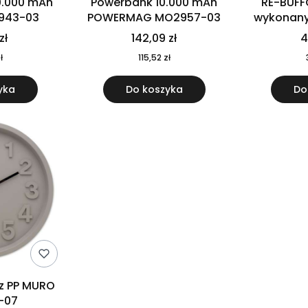
0.000 mAh
Powerbank 10.000 mAh
RE-BUFF
943-03
POWERMAG MO2957-03
wykonany 
nierdzewne
zł
142,09 zł
4
recykling
ł
115,52 zł
yka
Do koszyka
Do
 z PP MURO
-07