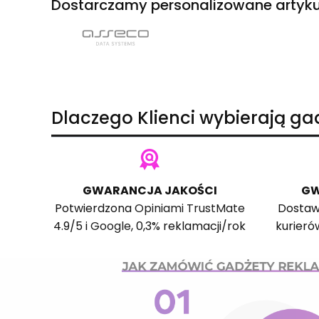
Dostarczamy personalizowane artyku
Dlaczego Klienci wybierają g
GWARANCJA JAKOŚCI
GW
Potwierdzona
Opiniami TrustMate
Dostaw
4.9/5 i
Google
, 0,3% reklamacji/rok
kurieró