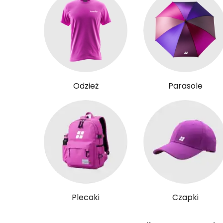
Odzież
Parasole
Plecaki
Czapki