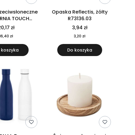
rzeciwsłoneczne
Opaska Reflectis, żółty
ORNIA TOUCH
R73136.03
9617-10
0,17 zł
3,94 zł
16,40 zł
3,20 zł
 koszyka
Do koszyka