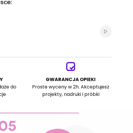
sce:
Włącz autom
Y
GWARANCJA OPIEKI
daże do
Proste wyceny w 2h. Akceptujesz
cje
projekty, nadruki i próbki