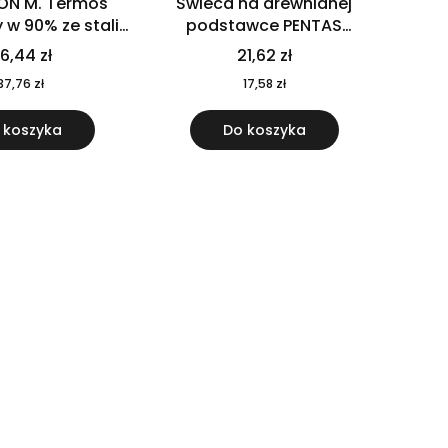
ON M. Termos
Świeca na drewnianej
w 90% ze stali
podstawce PENTAS
j pochodzącej z
MO6282-40
6,44 zł
21,62 zł
u 520 ml 94294
37,76 zł
17,58 zł
 koszyka
Do koszyka