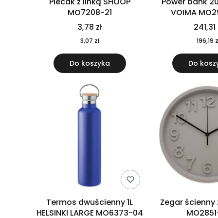
Plecak z linką SHOOP
Power bank 2
MO7208-21
VOIMA MO2
3,78 zł
241,31 
3,07 zł
196,19 z
Do koszyka
Do kosz
Termos dwuścienny 1L
Zegar ścienny
HELSINKI LARGE MO6373-04
MO2851