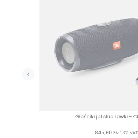
Głośniki jbl słuchawki - 
845,90 zł
z
23%
VAT