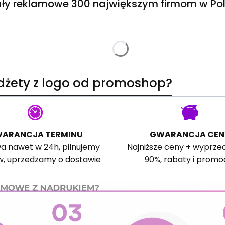
ły reklamowe 300 największym firmom w Pol
adżety z logo od promoshop?
ARANCJA TERMINU
GWARANCJA CEN
a nawet w 24h, pilnujemy
Najniższe ceny + wyprze
w, uprzedzamy o dostawie
90%, rabaty i promo