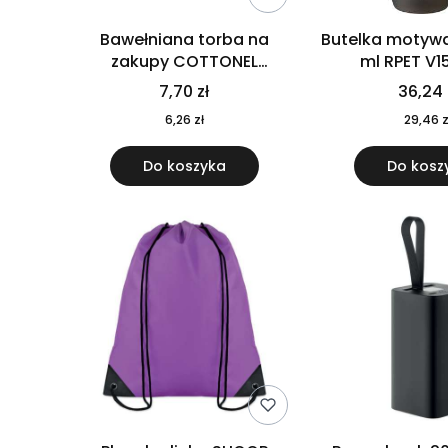
Bawełniana torba na
Butelka motywa
zakupy COTTONEL
ml RPET V1
COLOUR++ MO9846-11
7,70 zł
36,24 
6,26 zł
29,46 z
Do koszyka
Do kosz