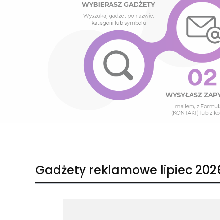
Naciśnij Enter lub spację, aby otworzyć stronę.
Naciśnij Enter lub spację, aby otworzyć stronę.
Gadżety reklamowe lipiec 202