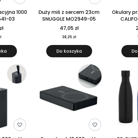
cyjna 1000
Duży miś z sercem 23cm
Okulary p
541-03
SNUGGLE MO2949-05
CALIF
MO
zł
47,05 zł
2
ł
38,25 zł
yka
Do koszyka
Do