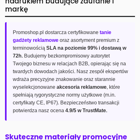
nadrukiem budujące zaufanie i
markę
Promoshop.pl dostarcza certyfikowane
tanie
gadżety reklamowe
oraz asortyment premium z
terminowością
SLA na poziomie 99% i dostawą w
72h.
Budujemy bezkompromisowy autorytet
Twojego biznesu w relacjach B2B, opierając się na
twardych dowodach jakości. Nasz zespół ekspertów
wdraża precyzyjne znakowanie oraz starannie
wyselekcjonowane
akcesoria reklamowe
, które
spełniają rygorystyczne normy użytkowe (m.in.
certyfikaty CE, IP67). Bezpieczeństwo transakcji
potwierdza nasz ocena
4.9/5 w TrustMate.
Skuteczne materiały promocyjne