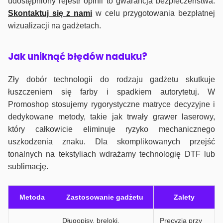
udostępniony rejestr opinii to gwarancja bezpieczeństwa.
Skontaktuj się z nami
w celu przygotowania bezpłatnej
wizualizacji na gadżetach.
J
ak uniknąć błędów naduku?
Zły dobór technologii do rodzaju gadżetu skutkuje
łuszczeniem się farby i spadkiem autorytetuj. W
Promoshop stosujemy rygorystyczne matryce decyzyjne i
dedykowane metody, takie jak trwały grawer laserowy,
który całkowicie eliminuje ryzyko mechanicznego
uszkodzenia znaku. Dla skomplikowanych przejść
tonalnych na tekstyliach wdrażamy technologię DTF lub
sublimację.
Metoda
Zastosowanie gadżetu
Zalety
Długopisy, breloki,
Precyzja przy