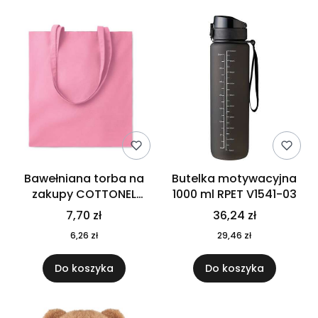
Bawełniana torba na
Butelka motywacyjna
zakupy COTTONEL
1000 ml RPET V1541-03
COLOUR++ MO9846-11
7,70 zł
36,24 zł
6,26 zł
29,46 zł
Do koszyka
Do koszyka