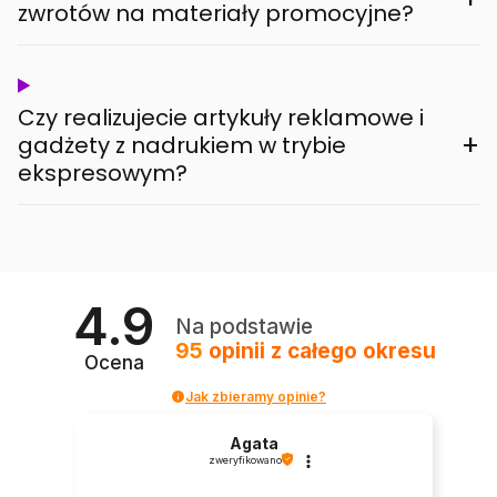
zwrotów na materiały promocyjne?
Czy realizujecie artykuły reklamowe i
+
gadżety z nadrukiem w trybie
ekspresowym?
4.9
Na podstawie
95
opinii
z całego okresu
Ocena
Jak zbieramy opinie?
Agata
zweryfikowano