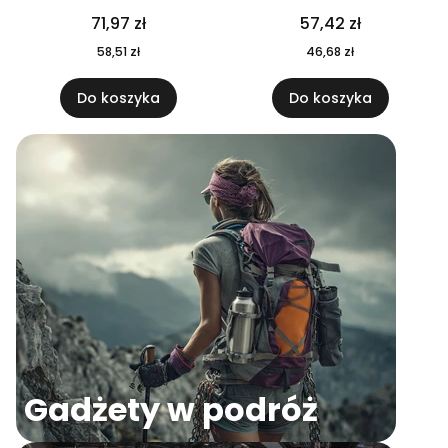
04
71,97 zł
57,42 zł
58,51 zł
46,68 zł
Do koszyka
Do koszyka
Gadżety w podróż