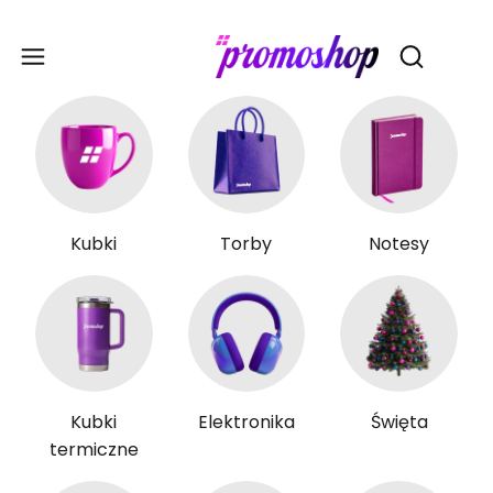
Gadże
Otwórz wy
Kubki
Torby
Notesy
Kubki
Elektronika
Święta
termiczne