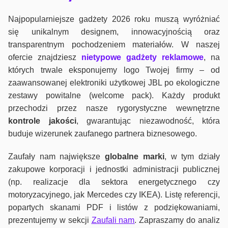
Najpopularniejsze gadżety 2026 roku muszą wyróżniać
się unikalnym designem, innowacyjnością oraz
transparentnym pochodzeniem materiałów. W naszej
ofercie znajdziesz
nietypowe gadżety reklamowe
, na
których trwale eksponujemy logo Twojej firmy – od
zaawansowanej elektroniki użytkowej JBL po ekologiczne
zestawy powitalne (welcome pack). Każdy produkt
przechodzi przez nasze rygorystyczne wewnętrzne
kontrole jako
ści
, gwarantując niezawodność, która
buduje wizerunek zaufanego partnera biznesowego.
Zaufały nam największe
globalne marki
, w tym działy
zakupowe korporacji i jednostki administracji publicznej
(np. realizacje dla sektora energetycznego czy
motoryzacyjnego, jak Mercedes czy IKEA). Listę referencji,
popartych skanami PDF i listów z podziękowaniami,
prezentujemy w sekcji
Zaufali nam
. Zapraszamy do analiz