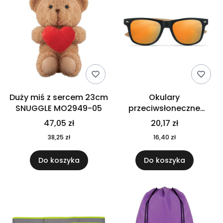
Duży miś z sercem 23cm
Okulary
SNUGGLE MO2949-05
przeciwsłoneczne
CALIFORNIA TOUCH
47,05 zł
20,17 zł
MO9617-10
38,25 zł
16,40 zł
Do koszyka
Do koszyka