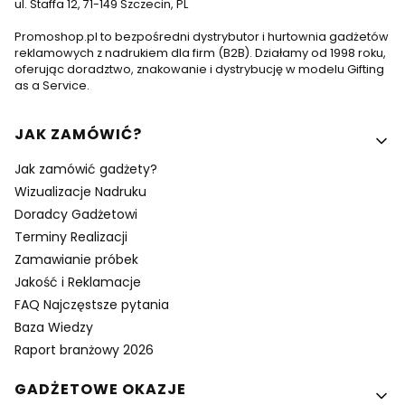
ul. Staffa 12, 71-149 Szczecin, PL
Promoshop.pl to bezpośredni dystrybutor i hurtownia gadżetów
reklamowych z nadrukiem dla firm (B2B). Działamy od 1998 roku,
oferując doradztwo, znakowanie i dystrybucję w modelu Gifting
as a Service.
Linki w stopce
JAK ZAMÓWIĆ?
Jak zamówić gadżety?
Wizualizacje Nadruku
Doradcy Gadżetowi
Terminy Realizacji
Zamawianie próbek
Jakość i Reklamacje
FAQ Najczęstsze pytania
Baza Wiedzy
Raport branżowy 2026
GADŻETOWE OKAZJE