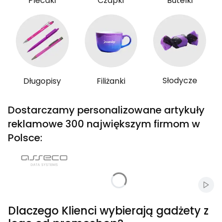
Plecaki
Czapki
Butelki
Słodycze
Długopisy
Filiżanki
Dostarczamy personalizowane artykuły
reklamowe 300 największym firmom w
Polsce:
Włąc
Dlaczego Klienci wybierają gadżety z