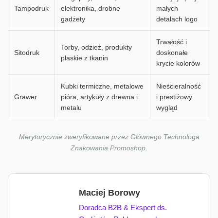
Tampodruk
elektronika, drobne
małych
gadżety
detalach logo
Trwałość i
Torby, odzież, produkty
Sitodruk
doskonałe
płaskie z tkanin
krycie kolorów
Kubki termiczne, metalowe
Nieścieralność
Grawer
pióra, artykuły z drewna i
i prestiżowy
metalu
wygląd
Merytorycznie zweryfikowane przez Głównego Technologa
Znakowania Promoshop.
Maciej Borowy
Doradca B2B & Ekspert ds.