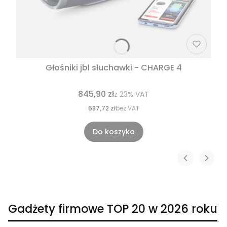
Głośniki jbl słuchawki - CHARGE 4
845,90 zł
z
23%
VAT
687,72 zł
bez VAT
Do koszyka
Gadżety firmowe TOP 20 w 2026 roku