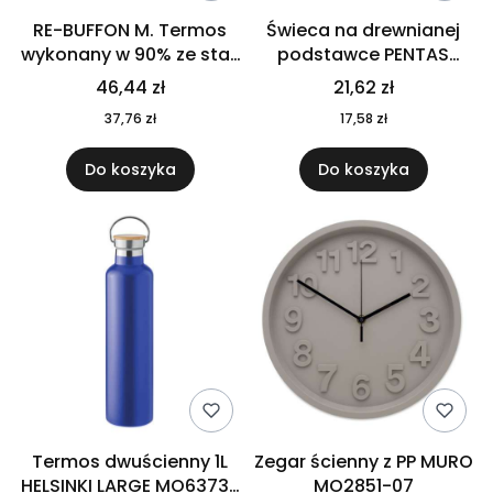
RE-BUFFON M. Termos
Świeca na drewnianej
wykonany w 90% ze stali
podstawce PENTAS
nierdzewnej
MO6282-40
46,44 zł
21,62 zł
pochodzącej z
37,76 zł
17,58 zł
recyklingu 520 ml 94294
Do koszyka
Do koszyka
Termos dwuścienny 1L
Zegar ścienny z PP MURO
HELSINKI LARGE MO6373-
MO2851-07