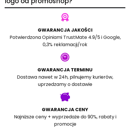
logo od promoshop?
GWARANCJA JAKOŚCI
Potwierdzona
Opiniami TrustMate
4.9/5 i
Google
,
0,3% reklamacji/rok
GWARANCJA TERMINU
Dostawa nawet w 24h, pilnujemy kurierów,
uprzedzamy o dostawie
GWARANCJA CENY
Najniższe ceny + wyprzedaże do 90%, rabaty i
promocje