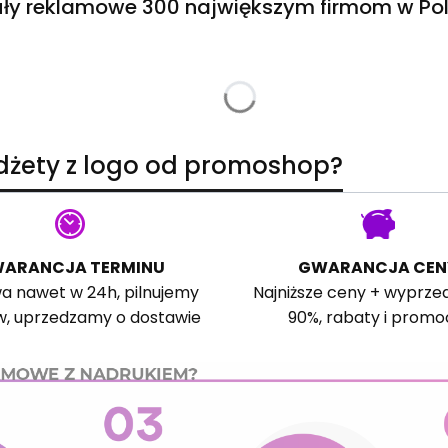
ły reklamowe 300 największym firmom w Pol
adżety z logo od promoshop?
ARANCJA TERMINU
GWARANCJA CEN
a nawet w 24h, pilnujemy
Najniższe ceny + wyprze
w, uprzedzamy o dostawie
90%, rabaty i promo