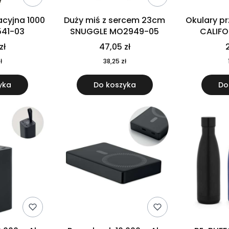
cyjna 1000
Duży miś z sercem 23cm
Okulary p
541-03
SNUGGLE MO2949-05
CALIF
MO
zł
47,05 zł
2
ł
38,25 zł
yka
Do koszyka
Do