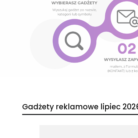
Naciśnij Enter lub spację, aby otworzyć stronę.
Naciśnij Enter lub spację, aby otworzyć stronę.
Gadżety reklamowe lipiec 202