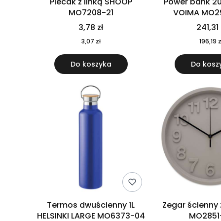
Plecak z linką SHOOP
Power bank 2
MO7208-21
VOIMA MO2
3,78 zł
241,31 
3,07 zł
196,19 z
Do koszyka
Do kosz
Termos dwuścienny 1L
Zegar ścienny
HELSINKI LARGE MO6373-04
MO2851