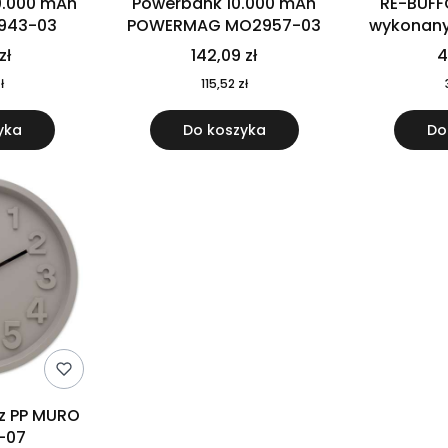
0.000 mAh
Powerbank 10.000 mAh
RE-BUFF
943-03
POWERMAG MO2957-03
wykonany 
nierdzewne
zł
142,09 zł
4
recykling
ł
115,52 zł
yka
Do koszyka
Do
 z PP MURO
-07