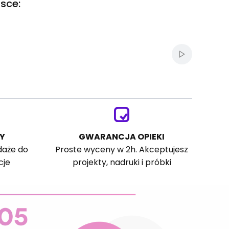
sce:
Włącz autom
Y
GWARANCJA OPIEKI
daże do
Proste wyceny w 2h. Akceptujesz
cje
projekty, nadruki i próbki