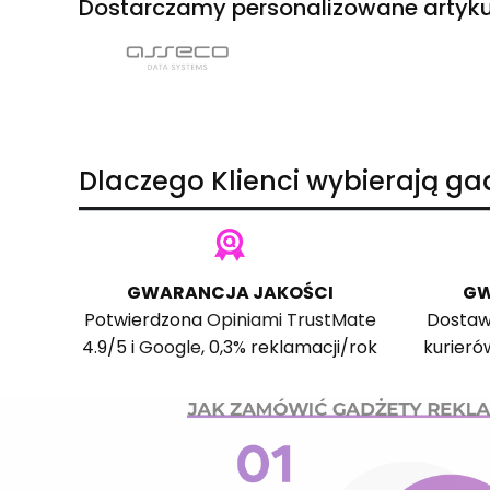
Dostarczamy personalizowane artyku
Dlaczego Klienci wybierają g
GWARANCJA JAKOŚCI
GW
Potwierdzona
Opiniami TrustMate
Dostaw
4.9/5 i
Google
, 0,3% reklamacji/rok
kurieró