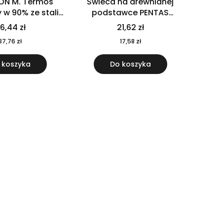
ON M. Termos
Świeca na drewnianej
w 90% ze stali
podstawce PENTAS
j pochodzącej z
MO6282-40
6,44 zł
21,62 zł
u 520 ml 94294
37,76 zł
17,58 zł
 koszyka
Do koszyka