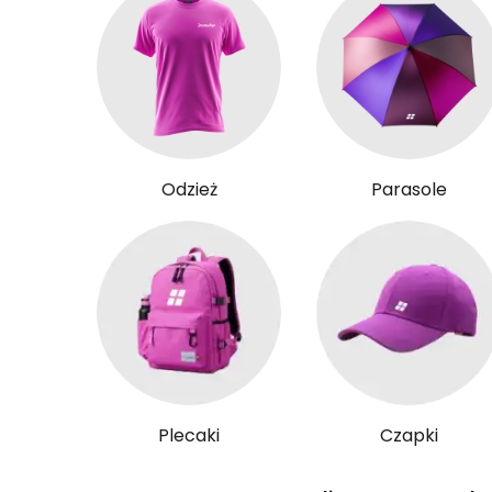
Odzież
Parasole
Plecaki
Czapki