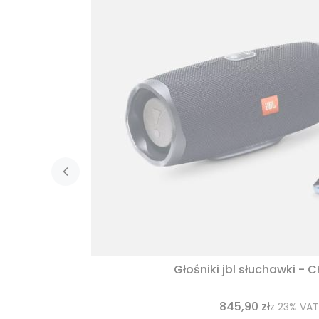
Głośniki jbl słuchawki - 
845,90 zł
z
23%
VAT