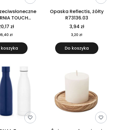
rzeciwsłoneczne
Opaska Reflectis, żółty
ORNIA TOUCH
R73136.03
9617-10
0,17 zł
3,94 zł
16,40 zł
3,20 zł
 koszyka
Do koszyka