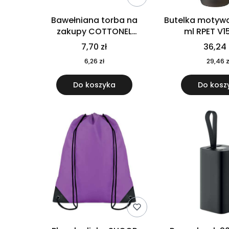
Bawełniana torba na
Butelka motywa
zakupy COTTONEL
ml RPET V1
COLOUR++ MO9846-11
7,70 zł
36,24 
6,26 zł
29,46 z
Do koszyka
Do kosz