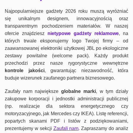
Najpopularniejsze gadżety 2026 roku muszą wyróżniać
się unikalnym designem, innowacyjnością oraz
transparentnym pochodzeniem materiałów. W naszej
ofercie znajdziesz
nietypowe gadżety reklamowe
, na
których trwale eksponujemy logo Twojej firmy – od
zaawansowanej elektroniki użytkowej JBL po ekologiczne
zestawy powitalne (welcome pack). Każdy produkt
przechodzi przez nasze rygorystyczne wewnętrzne
kontrole jako
ści
, gwarantując niezawodność, która
buduje wizerunek zaufanego partnera biznesowego.
Zaufały nam największe
globalne marki
, w tym działy
zakupowe korporacji i jednostki administracji publicznej
(np. realizacje dla sektora energetycznego czy
motoryzacyjnego, jak Mercedes czy IKEA). Listę referencji,
popartych skanami PDF i listów z podziękowaniami,
prezentujemy w sekcji
Zaufali nam
. Zapraszamy do analiz