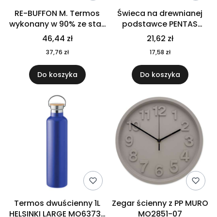
RE-BUFFON M. Termos
Świeca na drewnianej
wykonany w 90% ze stali
podstawce PENTAS
nierdzewnej
MO6282-40
46,44 zł
21,62 zł
pochodzącej z
37,76 zł
17,58 zł
recyklingu 520 ml 94294
Do koszyka
Do koszyka
Termos dwuścienny 1L
Zegar ścienny z PP MURO
HELSINKI LARGE MO6373-
MO2851-07