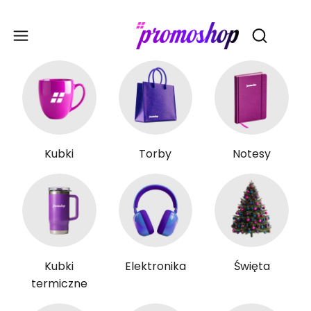
Gadże
Otwórz wy
Kubki
Torby
Notesy
Kubki
Elektronika
Święta
termiczne