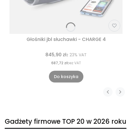
Głośniki jbl słuchawki - CHARGE 4
845,90 zł
z
23%
VAT
687,72 zł
bez VAT
Do koszyka
Gadżety firmowe TOP 20 w 2026 roku