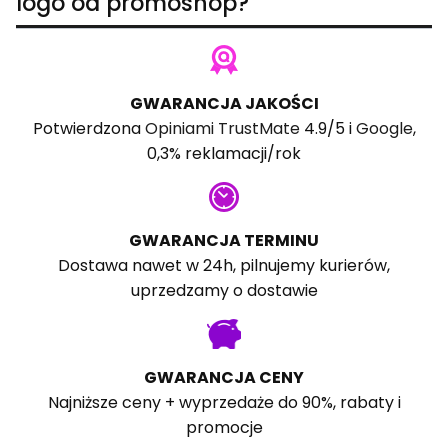
logo od promoshop?
GWARANCJA JAKOŚCI
Potwierdzona
Opiniami TrustMate
4.9/5 i
Google
,
0,3% reklamacji/rok
GWARANCJA TERMINU
Dostawa nawet w 24h, pilnujemy kurierów,
uprzedzamy o dostawie
GWARANCJA CENY
Najniższe ceny + wyprzedaże do 90%, rabaty i
promocje