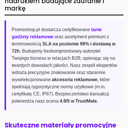
nadrukiem budujące zaufanie i
markę
Promoshop.pl dostarcza certyfikowane
tanie
gadżety reklamowe
oraz asortyment premium z
terminowością
SLA na poziomie 99% i dostawą w
72h.
Budujemy bezkompromisowy autorytet
Twojego biznesu w relacjach B2B, opierając się na
twardych dowodach jakości. Nasz zespół ekspertów
wdraża precyzyjne znakowanie oraz starannie
wyselekcjonowane
akcesoria reklamowe
, które
spełniają rygorystyczne normy użytkowe (m.in.
certyfikaty CE, IP67). Bezpieczeństwo transakcji
potwierdza nasz ocena
4.9/5 w TrustMate.
Skuteczne materiały promocyjne