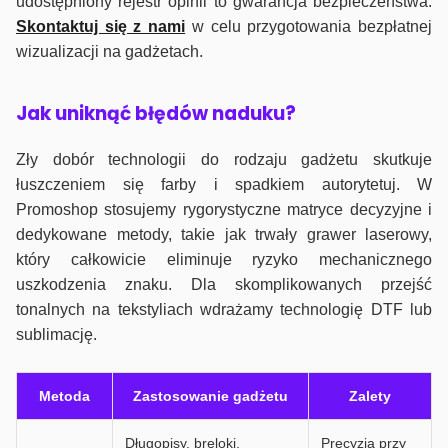
udostępniony rejestr opinii to gwarancja bezpieczeństwa.
Skontaktuj się z nami
w celu przygotowania bezpłatnej
wizualizacji na gadżetach.
J
ak uniknąć błędów naduku?
Zły dobór technologii do rodzaju gadżetu skutkuje
łuszczeniem się farby i spadkiem autorytetuj. W
Promoshop stosujemy rygorystyczne matryce decyzyjne i
dedykowane metody, takie jak trwały grawer laserowy,
który całkowicie eliminuje ryzyko mechanicznego
uszkodzenia znaku. Dla skomplikowanych przejść
tonalnych na tekstyliach wdrażamy technologię DTF lub
sublimację.
Metoda
Zastosowanie gadżetu
Zalety
Długopisy, breloki,
Precyzja przy