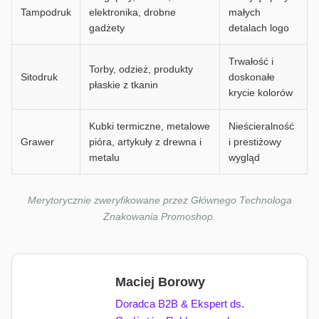
Tampodruk
elektronika, drobne
małych
gadżety
detalach logo
Trwałość i
Torby, odzież, produkty
Sitodruk
doskonałe
płaskie z tkanin
krycie kolorów
Kubki termiczne, metalowe
Nieścieralność
Grawer
pióra, artykuły z drewna i
i prestiżowy
metalu
wygląd
Merytorycznie zweryfikowane przez Głównego Technologa
Znakowania Promoshop.
Maciej Borowy
Doradca B2B & Ekspert ds.