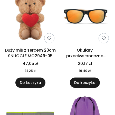
Duży miś z sercem 23cm
Okulary
SNUGGLE MO2949-05
przeciwsłoneczne
CALIFORNIA TOUCH
47,05 zł
20,17 zł
MO9617-10
38,25 zł
16,40 zł
Do koszyka
Do koszyka