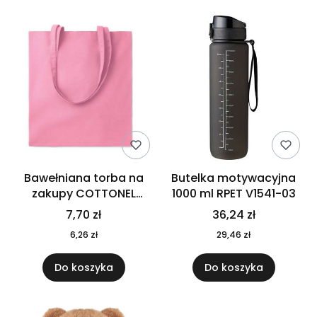
Bawełniana torba na
Butelka motywacyjna
zakupy COTTONEL
1000 ml RPET V1541-03
COLOUR++ MO9846-11
7,70 zł
36,24 zł
6,26 zł
29,46 zł
Do koszyka
Do koszyka