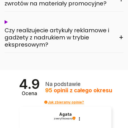
zwrotów na materiały promocyjne?
Czy realizujecie artykuły reklamowe i
+
gadżety z nadrukiem w trybie
ekspresowym?
4.9
Na podstawie
95
opinii
z całego okresu
Ocena
Jak zbieramy opinie?
Agata
zweryfikowano