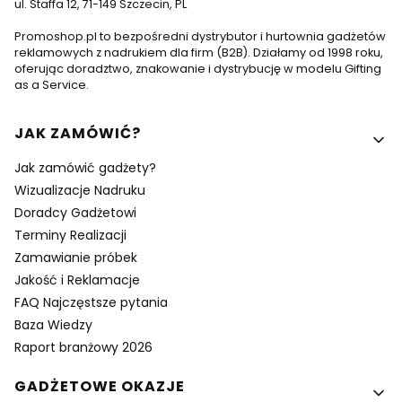
ul. Staffa 12, 71-149 Szczecin, PL
Promoshop.pl to bezpośredni dystrybutor i hurtownia gadżetów
reklamowych z nadrukiem dla firm (B2B). Działamy od 1998 roku,
oferując doradztwo, znakowanie i dystrybucję w modelu Gifting
as a Service.
Linki w stopce
JAK ZAMÓWIĆ?
Jak zamówić gadżety?
Wizualizacje Nadruku
Doradcy Gadżetowi
Terminy Realizacji
Zamawianie próbek
Jakość i Reklamacje
FAQ Najczęstsze pytania
Baza Wiedzy
Raport branżowy 2026
GADŻETOWE OKAZJE