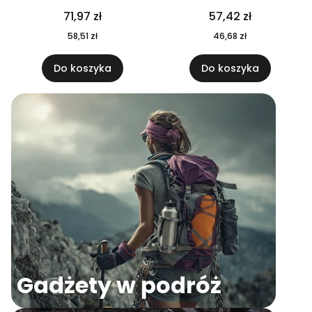
04
71,97 zł
57,42 zł
58,51 zł
46,68 zł
Do koszyka
Do koszyka
Gadżety w podróż