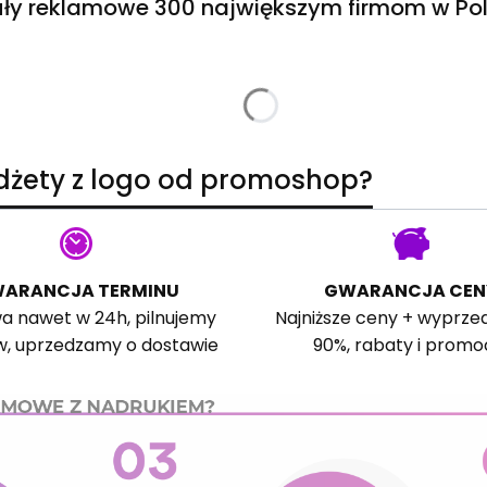
ły reklamowe 300 największym firmom w Pol
adżety z logo od promoshop?
ARANCJA TERMINU
GWARANCJA CEN
a nawet w 24h, pilnujemy
Najniższe ceny + wyprze
w, uprzedzamy o dostawie
90%, rabaty i promo