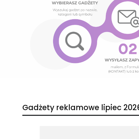
Naciśnij Enter lub spację, aby otworzyć stronę.
Naciśnij Enter lub spację, aby otworzyć stronę.
Gadżety reklamowe lipiec 202