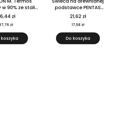
ON M. Termos
Świeca na drewnianej
w 90% ze stali
podstawce PENTAS
j pochodzącej z
MO6282-40
6,44 zł
21,62 zł
u 520 ml 94294
37,76 zł
17,58 zł
 koszyka
Do koszyka