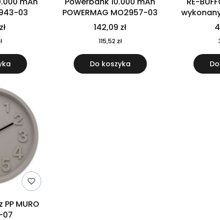
0.000 mAh
Powerbank 10.000 mAh
RE-BUFF
943-03
POWERMAG MO2957-03
wykonany 
nierdzewne
zł
142,09 zł
4
recykling
ł
115,52 zł
yka
Do koszyka
Do
 z PP MURO
-07