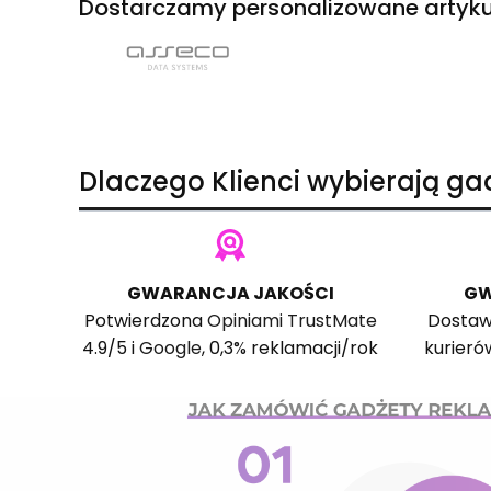
Dostarczamy personalizowane artyku
Dlaczego Klienci wybierają g
GWARANCJA JAKOŚCI
GW
Potwierdzona
Opiniami TrustMate
Dostaw
4.9/5 i
Google
, 0,3% reklamacji/rok
kurieró