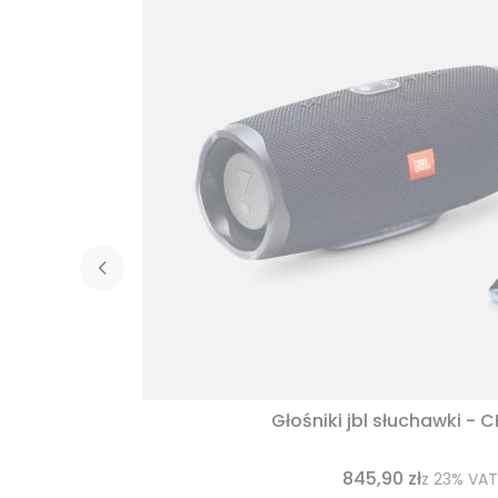
Głośniki jbl słuchawki - 
845,90 zł
z
23%
VAT