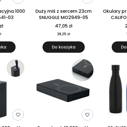
cyjna 1000
Duży miś z sercem 23cm
Okulary p
541-03
SNUGGLE MO2949-05
CALIF
MO
zł
47,05 zł
2
ł
38,25 zł
yka
Do koszyka
Do