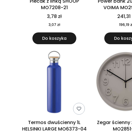
Plecak z linką SHOOP
Power bank 2
MO7208-21
VOIMA MO2
3,78 zł
241,31 
3,07 zł
196,19 z
Do koszyka
Do kosz
Termos dwuścienny 1L
Zegar ścienny
HELSINKI LARGE MO6373-04
MO2851