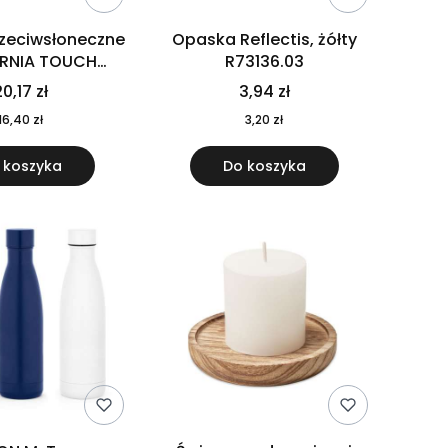
rzeciwsłoneczne
Opaska Reflectis, żółty
ORNIA TOUCH
R73136.03
9617-10
0,17 zł
3,94 zł
16,40 zł
3,20 zł
 koszyka
Do koszyka