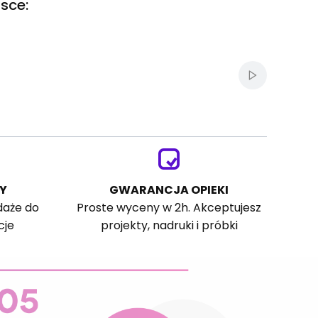
sce:
Włącz autom
Y
GWARANCJA OPIEKI
daże do
Proste wyceny w 2h. Akceptujesz
cje
projekty, nadruki i próbki