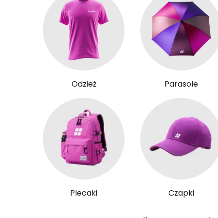
Odzież
Parasole
Plecaki
Czapki