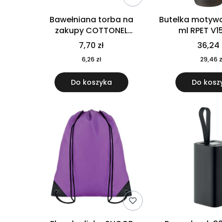
Bawełniana torba na
Butelka motywa
zakupy COTTONEL
ml RPET V1
COLOUR++ MO9846-11
7,70 zł
36,24 
6,26 zł
29,46 z
Do koszyka
Do kosz