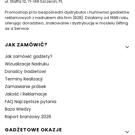
ul. Staffa 12, 71-149 Szczecin, PL
Promoshop.pl to bezpośredni dystrybutor i hurtownia gadżetów
reklamowych z nadrukiem dla firm (B2B). Działamy od 1998 roku,
oferując doradztwo, znakowanie i dystrybucję w modelu Gifting
as a Service.
Linki w stopce
JAK ZAMÓWIĆ?
Jak zamówić gadżety?
Wizualizacje Nadruku
Doradcy Gadżetowi
Terminy Realizacji
Zamawianie próbek
Jakość i Reklamacje
FAQ Najczęstsze pytania
Baza Wiedzy
Raport branżowy 2026
GADŻETOWE OKAZJE