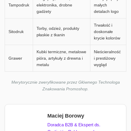
Tampodruk
elektronika, drobne
małych
gadżety
detalach logo
Trwałość i
Torby, odzież, produkty
Sitodruk
doskonałe
płaskie z tkanin
krycie kolorów
Kubki termiczne, metalowe
Nieścieralność
Grawer
pióra, artykuły z drewna i
i prestiżowy
metalu
wygląd
Merytorycznie zweryfikowane przez Głównego Technologa
Znakowania Promoshop.
Maciej Borowy
Doradca B2B & Ekspert ds.