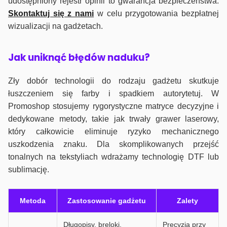
udostępniony rejestr opinii to gwarancja bezpieczeństwa.
Skontaktuj się z nami
w celu przygotowania bezpłatnej
wizualizacji na gadżetach.
J
ak uniknąć błędów naduku?
Zły dobór technologii do rodzaju gadżetu skutkuje
łuszczeniem się farby i spadkiem autorytetuj. W
Promoshop stosujemy rygorystyczne matryce decyzyjne i
dedykowane metody, takie jak trwały grawer laserowy,
który całkowicie eliminuje ryzyko mechanicznego
uszkodzenia znaku. Dla skomplikowanych przejść
tonalnych na tekstyliach wdrażamy technologię DTF lub
sublimację.
Metoda
Zastosowanie gadżetu
Zalety
Długopisy, breloki,
Precyzja przy