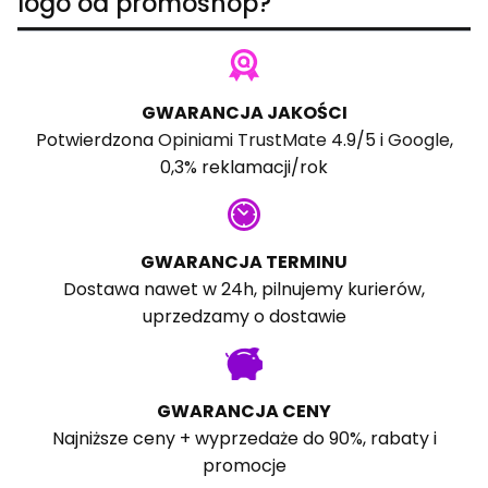
logo od promoshop?
GWARANCJA JAKOŚCI
Potwierdzona
Opiniami TrustMate
4.9/5 i
Google
,
0,3% reklamacji/rok
GWARANCJA TERMINU
Dostawa nawet w 24h, pilnujemy kurierów,
uprzedzamy o dostawie
GWARANCJA CENY
Najniższe ceny + wyprzedaże do 90%, rabaty i
promocje