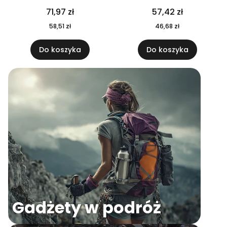
04
71,97 zł
57,42 zł
58,51 zł
46,68 zł
Do koszyka
Do koszyka
Gadżety w podróż