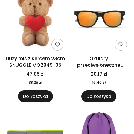
Duży miś z sercem 23cm
Okulary
SNUGGLE MO2949-05
przeciwsłoneczne
CALIFORNIA TOUCH
47,05 zł
20,17 zł
MO9617-10
38,25 zł
16,40 zł
Do koszyka
Do koszyka