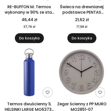
RE-BUFFON M. Termos
Świeca na drewnianej
wykonany w 90% ze stali
podstawce PENTAS
nierdzewnej
MO6282-40
46,44 zł
21,62 zł
pochodzącej z
37,76 zł
17,58 zł
recyklingu 520 ml 94294
Do koszyka
Do koszyka
Termos dwuścienny 1L
Zegar ścienny z PP MURO
HELSINKI LARGE MO6373-
MO2851-07