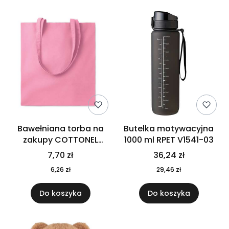
Bawełniana torba na
Butelka motywacyjna
zakupy COTTONEL
1000 ml RPET V1541-03
COLOUR++ MO9846-11
7,70 zł
36,24 zł
6,26 zł
29,46 zł
Do koszyka
Do koszyka