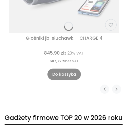
Głośniki jbl słuchawki - CHARGE 4
845,90 zł
z
23%
VAT
687,72 zł
bez VAT
Do koszyka
Gadżety firmowe TOP 20 w 2026 roku