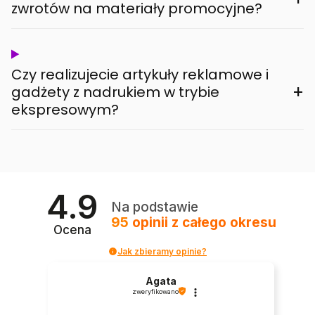
zwrotów na materiały promocyjne?
Czy realizujecie artykuły reklamowe i
+
gadżety z nadrukiem w trybie
ekspresowym?
4.9
Na podstawie
95
opinii
z całego okresu
Ocena
Jak zbieramy opinie?
Agata
zweryfikowano