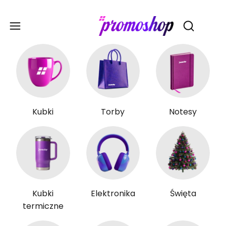
Gadże
Otwórz wy
Kubki
Torby
Notesy
Kubki
Elektronika
Święta
termiczne