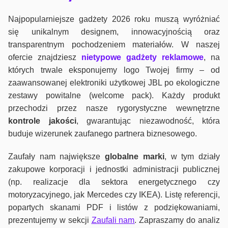
Najpopularniejsze gadżety 2026 roku muszą wyróżniać
się unikalnym designem, innowacyjnością oraz
transparentnym pochodzeniem materiałów. W naszej
ofercie znajdziesz
nietypowe gadżety reklamowe
, na
których trwale eksponujemy logo Twojej firmy – od
zaawansowanej elektroniki użytkowej JBL po ekologiczne
zestawy powitalne (welcome pack). Każdy produkt
przechodzi przez nasze rygorystyczne wewnętrzne
kontrole jako
ści
, gwarantując niezawodność, która
buduje wizerunek zaufanego partnera biznesowego.
Zaufały nam największe
globalne marki
, w tym działy
zakupowe korporacji i jednostki administracji publicznej
(np. realizacje dla sektora energetycznego czy
motoryzacyjnego, jak Mercedes czy IKEA). Listę referencji,
popartych skanami PDF i listów z podziękowaniami,
prezentujemy w sekcji
Zaufali nam
. Zapraszamy do analiz