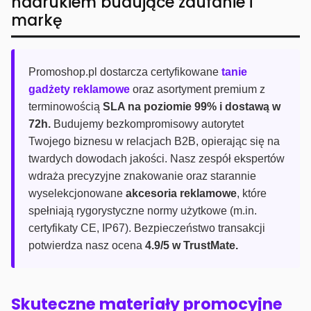
nadrukiem budujące zaufanie i
markę
Promoshop.pl dostarcza certyfikowane
tanie
gadżety reklamowe
oraz asortyment premium z
terminowością
SLA na poziomie 99% i dostawą w
72h.
Budujemy bezkompromisowy autorytet
Twojego biznesu w relacjach B2B, opierając się na
twardych dowodach jakości. Nasz zespół ekspertów
wdraża precyzyjne znakowanie oraz starannie
wyselekcjonowane
akcesoria reklamowe
, które
spełniają rygorystyczne normy użytkowe (m.in.
certyfikaty CE, IP67). Bezpieczeństwo transakcji
potwierdza nasz ocena
4.9/5 w TrustMate.
Skuteczne materiały promocyjne