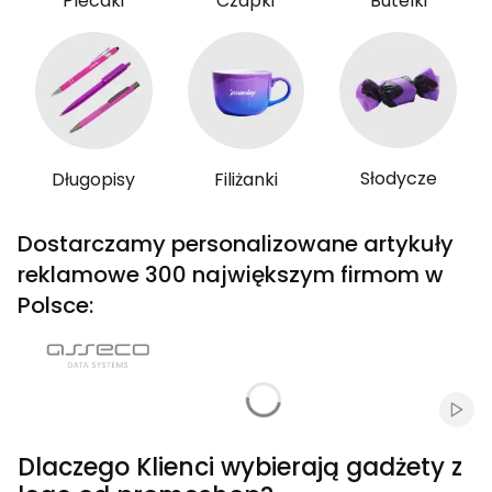
Plecaki
Czapki
Butelki
Słodycze
Długopisy
Filiżanki
Dostarczamy personalizowane artykuły
reklamowe 300 największym firmom w
Polsce:
Włąc
Dlaczego Klienci wybierają gadżety z