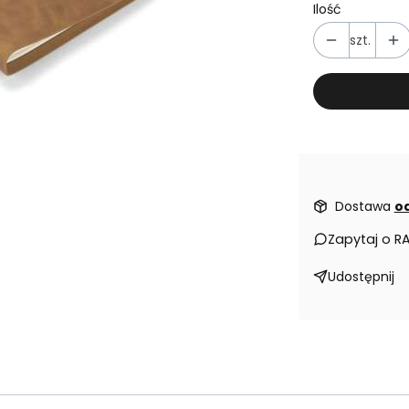
Ilość
szt.
Dostawa
od
Zapytaj o R
Udostępnij