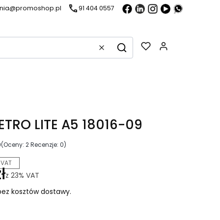
ania@promoshop.pl
91 404 0557
Gadżety w k
Wyczyść
Szukaj
ETRO LITE A5 18016-09
0
(Oceny: 2 Recenzje: 0)
 VAT
ł
z
23%
VAT
ez kosztów dostawy.