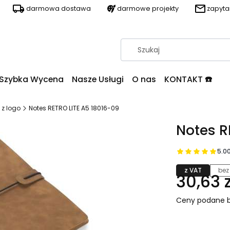
darmowa dostawa
darmowe projekty
zapyt
Szybka Wycena
Nasze Usługi
O nas
KONTAKT ☎️
 z logo
Notes RETRO LITE A5 18016-09
Notes R
5.0
z VAT
bez
30,63 z
Ceny podane b