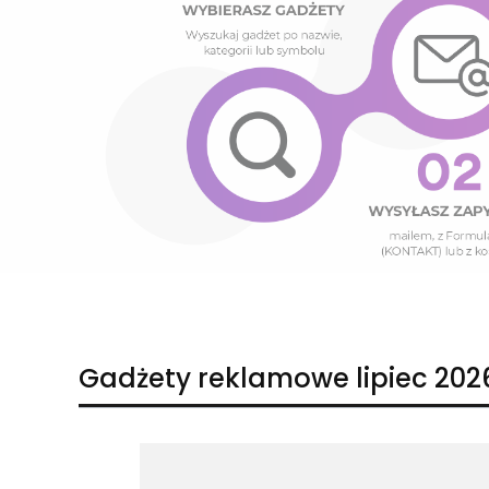
Naciśnij Enter lub spację, aby otworzyć stronę.
Naciśnij Enter lub spację, aby otworzyć stronę.
Gadżety reklamowe lipiec 202