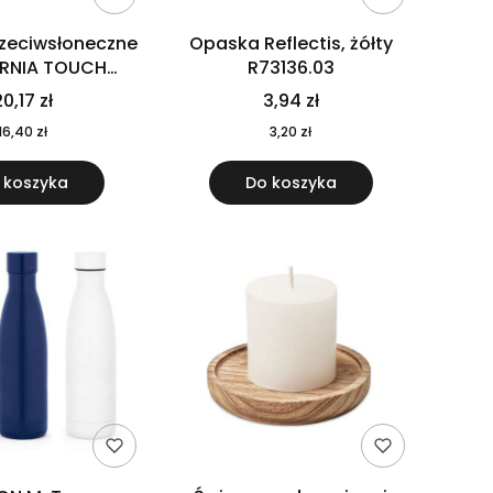
rzeciwsłoneczne
Opaska Reflectis, żółty
ORNIA TOUCH
R73136.03
9617-10
0,17 zł
3,94 zł
16,40 zł
3,20 zł
 koszyka
Do koszyka