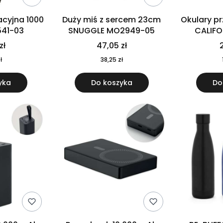
cyjna 1000
Duży miś z sercem 23cm
Okulary p
541-03
SNUGGLE MO2949-05
CALIF
MO
zł
47,05 zł
2
ł
38,25 zł
yka
Do koszyka
Do