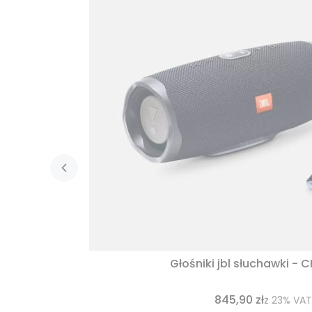
Głośniki jbl słuchawki - 
845,90 zł
z
23%
VAT