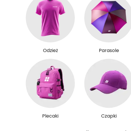
Odzież
Parasole
Plecaki
Czapki