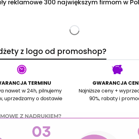
ły reklamowe 300 największym firmom w Pol
adżety z logo od promoshop?
ARANCJA TERMINU
GWARANCJA CEN
a nawet w 24h, pilnujemy
Najniższe ceny + wyprze
w, uprzedzamy o dostawie
90%, rabaty i promo