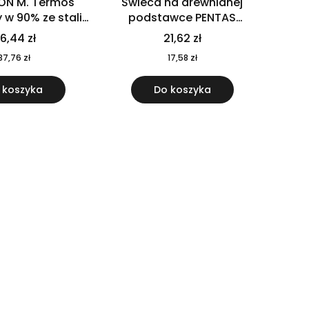
ON M. Termos
Świeca na drewnianej
w 90% ze stali
podstawce PENTAS
j pochodzącej z
MO6282-40
6,44 zł
21,62 zł
u 520 ml 94294
37,76 zł
17,58 zł
 koszyka
Do koszyka