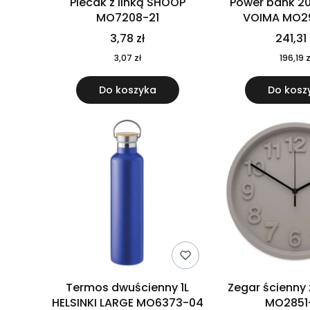
Plecak z linką SHOOP
Power bank 2
MO7208-21
VOIMA MO2
3,78 zł
241,31 
3,07 zł
196,19 z
Do koszyka
Do kosz
Termos dwuścienny 1L
Zegar ścienny
HELSINKI LARGE MO6373-04
MO2851