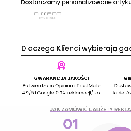
Dostarczamy personalizowane artyku
Dlaczego Klienci wybierają g
GWARANCJA JAKOŚCI
GW
Potwierdzona
Opiniami TrustMate
Dostaw
4.9/5 i
Google
, 0,3% reklamacji/rok
kurieró