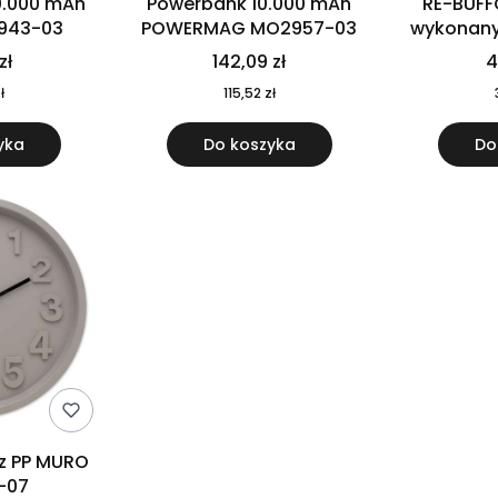
0.000 mAh
Powerbank 10.000 mAh
RE-BUFF
943-03
POWERMAG MO2957-03
wykonany 
nierdzewne
zł
142,09 zł
4
recykling
ł
115,52 zł
yka
Do koszyka
Do
 z PP MURO
-07