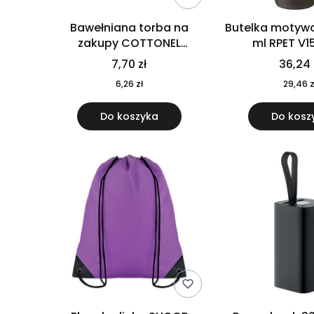
Bawełniana torba na
Butelka motywa
zakupy COTTONEL
ml RPET V1
COLOUR++ MO9846-11
7,70 zł
36,24 
6,26 zł
29,46 z
Do koszyka
Do kosz