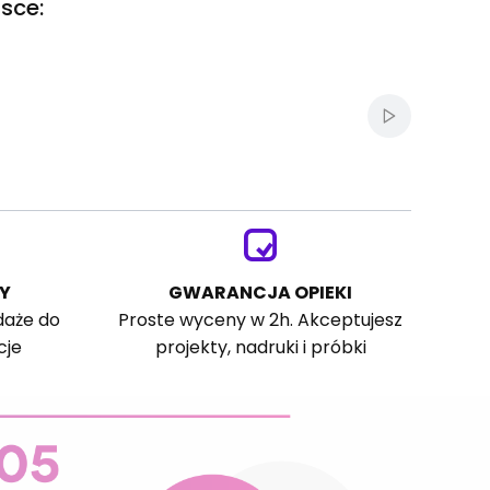
sce:
Włącz autom
Y
GWARANCJA OPIEKI
daże do
Proste wyceny w 2h. Akceptujesz
cje
projekty, nadruki i próbki