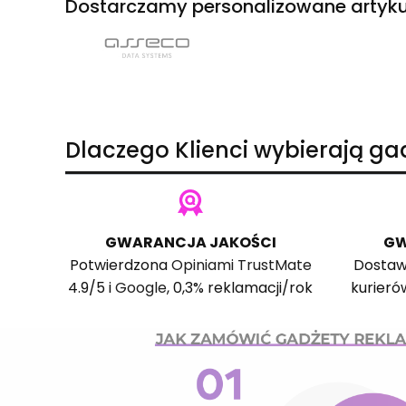
Dostarczamy personalizowane artyku
Dlaczego Klienci wybierają g
GWARANCJA JAKOŚCI
GW
Potwierdzona
Opiniami TrustMate
Dostaw
4.9/5 i
Google
, 0,3% reklamacji/rok
kurieró