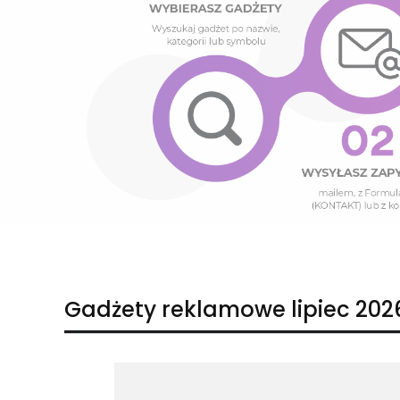
Naciśnij Enter lub spację, aby otworzyć stronę.
Naciśnij Enter lub spację, aby otworzyć stronę.
Gadżety reklamowe lipiec 202