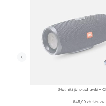
Głośniki jbl słuchawki - 
845,90 zł
z
23%
VAT