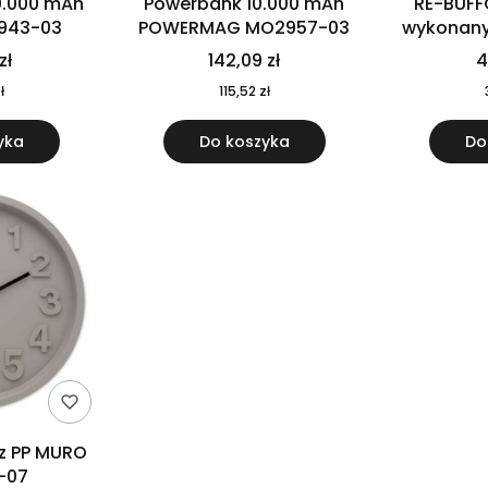
0.000 mAh
Powerbank 10.000 mAh
RE-BUFF
943-03
POWERMAG MO2957-03
wykonany 
nierdzewne
zł
142,09 zł
4
recykling
ł
115,52 zł
yka
Do koszyka
Do
 z PP MURO
-07