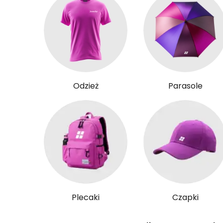
Odzież
Parasole
Plecaki
Czapki