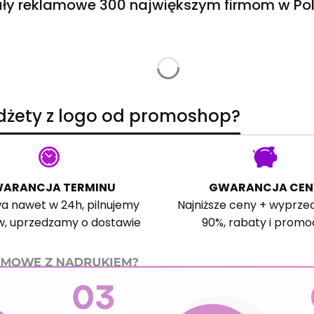
ły reklamowe 300 największym firmom w Pol
adżety z logo od promoshop?
ARANCJA TERMINU
GWARANCJA CEN
a nawet w 24h, pilnujemy
Najniższe ceny + wyprze
w, uprzedzamy o dostawie
90%, rabaty i promo