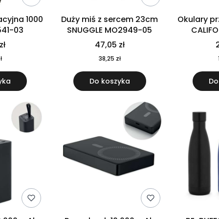
cyjna 1000
Duży miś z sercem 23cm
Okulary p
541-03
SNUGGLE MO2949-05
CALIF
MO
zł
47,05 zł
2
ł
38,25 zł
yka
Do koszyka
Do