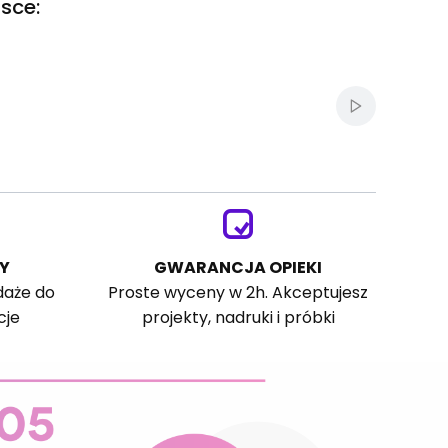
sce:
Włącz autom
Y
GWARANCJA OPIEKI
daże do
Proste wyceny w 2h. Akceptujesz
cje
projekty, nadruki i próbki