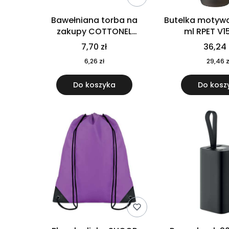
Bawełniana torba na
Butelka motywa
zakupy COTTONEL
ml RPET V1
COLOUR++ MO9846-11
7,70 zł
36,24 
6,26 zł
29,46 z
Do koszyka
Do kosz