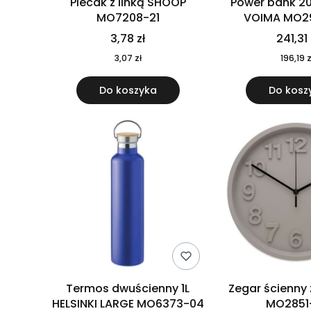
Plecak z linką SHOOP
Power bank 2
MO7208-21
VOIMA MO2
3,78 zł
241,31 
3,07 zł
196,19 z
Do koszyka
Do kosz
Termos dwuścienny 1L
Zegar ścienny
HELSINKI LARGE MO6373-04
MO2851