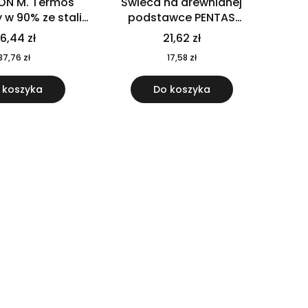
ON M. Termos
Świeca na drewnianej
w 90% ze stali
podstawce PENTAS
j pochodzącej z
MO6282-40
6,44 zł
21,62 zł
u 520 ml 94294
37,76 zł
17,58 zł
 koszyka
Do koszyka