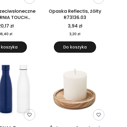
rzeciwsłoneczne
Opaska Reflectis, żółty
ORNIA TOUCH
R73136.03
9617-10
0,17 zł
3,94 zł
16,40 zł
3,20 zł
 koszyka
Do koszyka