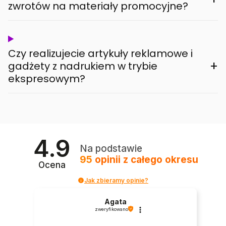
zwrotów na materiały promocyjne?
Czy realizujecie artykuły reklamowe i
+
gadżety z nadrukiem w trybie
ekspresowym?
4.9
Na podstawie
95
opinii
z całego okresu
Ocena
Jak zbieramy opinie?
Agata
zweryfikowano