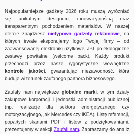
Najpopularniejsze gadżety 2026 roku muszą wyróżniać
się unikalnym designem, innowacyjnością oraz
transparentnym pochodzeniem materiałów. W naszej
ofercie znajdziesz
nietypowe gadżety reklamowe
, na
których trwale eksponujemy logo Twojej firmy – od
zaawansowanej elektroniki użytkowej JBL po ekologiczne
zestawy powitalne (welcome pack). Każdy produkt
przechodzi przez nasze rygorystyczne wewnętrzne
kontrole jako
ści
, gwarantując niezawodność, która
buduje wizerunek zaufanego partnera biznesowego.
Zaufały nam największe
globalne marki
, w tym działy
zakupowe korporacji i jednostki administracji publicznej
(np. realizacje dla sektora energetycznego czy
motoryzacyjnego, jak Mercedes czy IKEA). Listę referencji,
popartych skanami PDF i listów z podziękowaniami,
prezentujemy w sekcji
Zaufali nam
. Zapraszamy do analiz