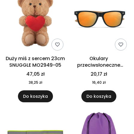
Duży miś z sercem 23cm
Okulary
SNUGGLE MO2949-05
przeciwsłoneczne
CALIFORNIA TOUCH
47,05 zł
20,17 zł
MO9617-10
38,25 zł
16,40 zł
Do koszyka
Do koszyka