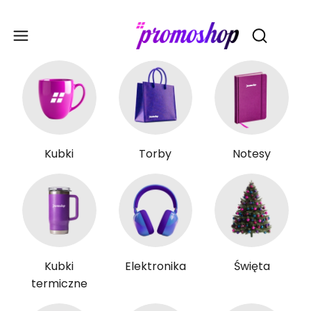
Gadże
Otwórz wy
Kubki
Torby
Notesy
Kubki
Elektronika
Święta
termiczne