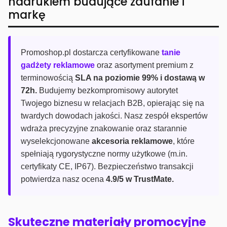
nadrukiem budujące zaufanie i
markę
Promoshop.pl dostarcza certyfikowane
tanie
gadżety reklamowe
oraz asortyment premium z
terminowością
SLA na poziomie 99% i dostawą w
72h.
Budujemy bezkompromisowy autorytet
Twojego biznesu w relacjach B2B, opierając się na
twardych dowodach jakości. Nasz zespół ekspertów
wdraża precyzyjne znakowanie oraz starannie
wyselekcjonowane
akcesoria reklamowe
, które
spełniają rygorystyczne normy użytkowe (m.in.
certyfikaty CE, IP67). Bezpieczeństwo transakcji
potwierdza nasz ocena
4.9/5 w TrustMate.
Skuteczne materiały promocyjne