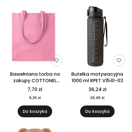
Bawełniana torba na
Butelka motywacyjna
zakupy COTTONEL
1000 ml RPET V1541-03
COLOUR++ MO9846-11
7,70 zł
36,24 zł
6,26 zł
29,46 zł
Do koszyka
Do koszyka