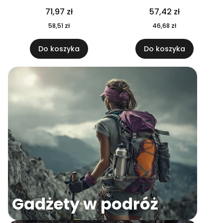
04
71,97 zł
57,42 zł
58,51 zł
46,68 zł
Do koszyka
Do koszyka
Gadżety w podróż