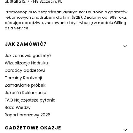
ul. Staffa 12, 71-149 Szczecin, PL
Promoshop.pl to bezpośredni dystrybutor i hurtownia gadżetów
reklamowych z nadrukiem dla firm (B2B). Działamy od 1998 roku,
oferując doradztwo, znakowanie i dystrybucję w modelu Gifting
as a Service.
Linki w stopce
JAK ZAMÓWIĆ?
Jak zamówić gadżety?
Wizualizacje Nadruku
Doradcy Gadżetowi
Terminy Realizacji
Zamawianie próbek
Jakość i Reklamacje
FAQ Najczęstsze pytania
Baza Wiedzy
Raport branżowy 2026
GADŻETOWE OKAZJE