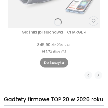
Głośniki jbl słuchawki - CHARGE 4
845,90 zł
z
23%
VAT
687,72 zł
bez VAT
Do koszyka
Gadżety firmowe TOP 20 w 2026 roku