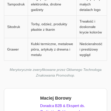
Tampodruk
elektronika, drobne
małych
gadżety
detalach logo
Trwałość i
Torby, odzież, produkty
Sitodruk
doskonałe
płaskie z tkanin
krycie kolorów
Kubki termiczne, metalowe
Nieścieralność
Grawer
pióra, artykuły z drewna i
i prestiżowy
metalu
wygląd
Merytorycznie zweryfikowane przez Głównego Technologa
Znakowania Promoshop.
Maciej Borowy
Doradca B2B & Ekspert ds.