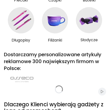
Plecaki
Czapki
Butelki
Słodycze
Długopisy
Filiżanki
Dostarczamy personalizowane artykuły
reklamowe 300 największym firmom w
Polsce:
Włąc
Dlaczego Klienci wybierają gadżety z