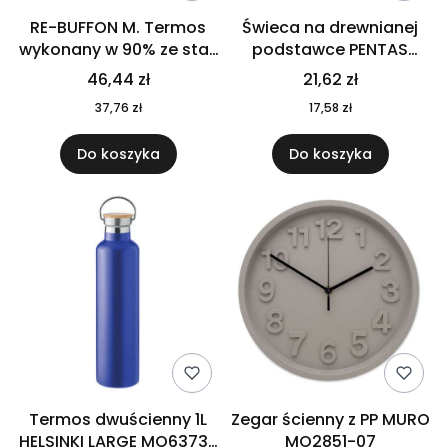
RE-BUFFON M. Termos
Świeca na drewnianej
wykonany w 90% ze stali
podstawce PENTAS
nierdzewnej
MO6282-40
46,44 zł
21,62 zł
pochodzącej z
37,76 zł
17,58 zł
recyklingu 520 ml 94294
Do koszyka
Do koszyka
Termos dwuścienny 1L
Zegar ścienny z PP MURO
HELSINKI LARGE MO6373-
MO2851-07