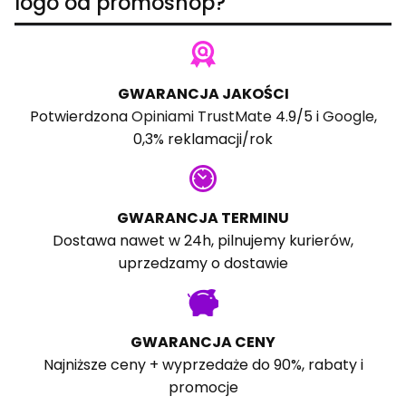
logo od promoshop?
GWARANCJA JAKOŚCI
Potwierdzona
Opiniami TrustMate
4.9/5 i
Google
,
0,3% reklamacji/rok
GWARANCJA TERMINU
Dostawa nawet w 24h, pilnujemy kurierów,
uprzedzamy o dostawie
GWARANCJA CENY
Najniższe ceny + wyprzedaże do 90%, rabaty i
promocje