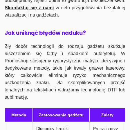
udostępniony rejestr opinii to gwarancja bezpieczeństwa.
Skontaktuj się z nami
w celu przygotowania bezpłatnej
wizualizacji na gadżetach.
J
ak uniknąć błędów naduku?
Zły dobór technologii do rodzaju gadżetu skutkuje
łuszczeniem się farby i spadkiem autorytetuj. W
Promoshop stosujemy rygorystyczne matryce decyzyjne i
dedykowane metody, takie jak trwały grawer laserowy,
który całkowicie eliminuje ryzyko mechanicznego
uszkodzenia znaku. Dla skomplikowanych przejść
tonalnych na tekstyliach wdrażamy technologię DTF lub
sublimację.
Metoda
Zastosowanie gadżetu
Zalety
Długopisy, breloki,
Precyzja przy