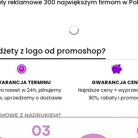
ły reklamowe 300 największym firmom w Pol
adżety z logo od promoshop?
ARANCJA TERMINU
GWARANCJA CEN
a nawet w 24h, pilnujemy
Najniższe ceny + wyprze
w, uprzedzamy o dostawie
90%, rabaty i promo