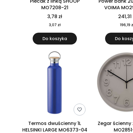
Plecak z linką SHOOP
Power bank 2
MO7208-21
VOIMA MO2
3,78 zł
241,31 
3,07 zł
196,19 z
Do koszyka
Do kosz
Termos dwuścienny 1L
Zegar ścienny
HELSINKI LARGE MO6373-04
MO2851