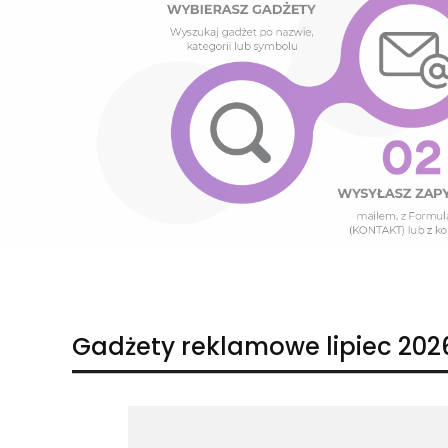
Naciśnij Enter lub spację, aby otworzyć stronę.
Naciśnij Enter lub spację, aby otworzyć stronę.
Gadżety reklamowe lipiec 202