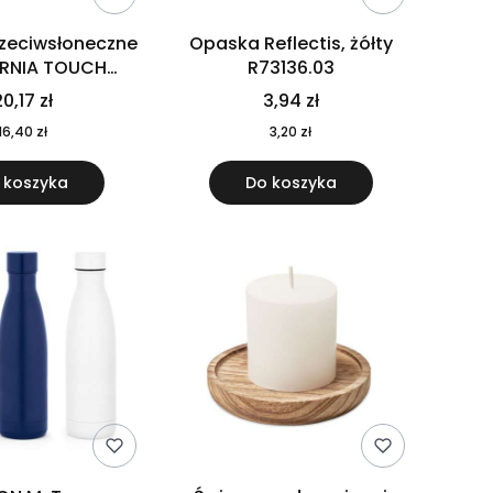
rzeciwsłoneczne
Opaska Reflectis, żółty
ORNIA TOUCH
R73136.03
9617-10
0,17 zł
3,94 zł
16,40 zł
3,20 zł
 koszyka
Do koszyka