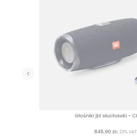
Głośniki jbl słuchawki - 
845,90 zł
z
23%
VAT