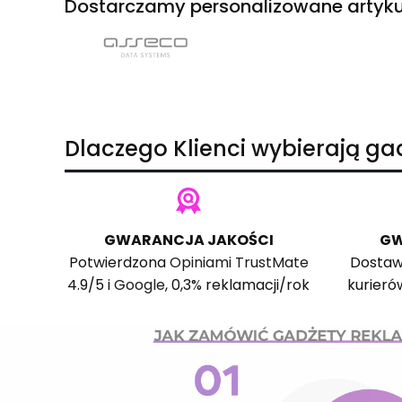
Dostarczamy personalizowane artyku
Dlaczego Klienci wybierają g
GWARANCJA JAKOŚCI
GW
Potwierdzona
Opiniami TrustMate
Dostaw
4.9/5 i
Google
, 0,3% reklamacji/rok
kurieró