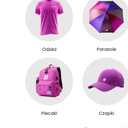
Odzież
Parasole
Plecaki
Czapki