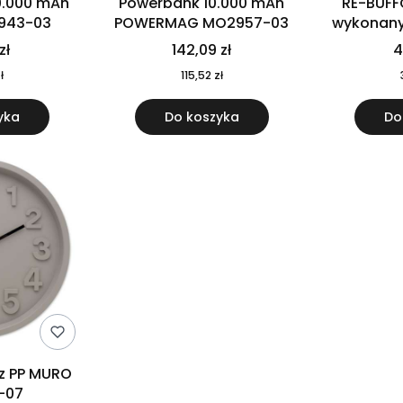
0.000 mAh
Powerbank 10.000 mAh
RE-BUFF
943-03
POWERMAG MO2957-03
wykonany 
nierdzewne
zł
142,09 zł
4
recykling
ł
115,52 zł
yka
Do koszyka
Do
 z PP MURO
-07