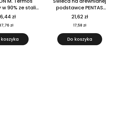
ON M. Termos
Świeca na drewnianej
w 90% ze stali
podstawce PENTAS
j pochodzącej z
MO6282-40
6,44 zł
21,62 zł
u 520 ml 94294
37,76 zł
17,58 zł
 koszyka
Do koszyka