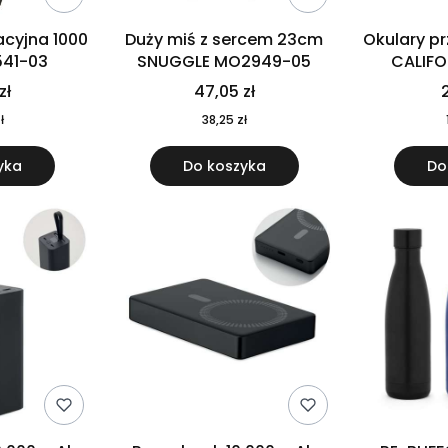
cyjna 1000
Duży miś z sercem 23cm
Okulary p
541-03
SNUGGLE MO2949-05
CALIF
MO
zł
47,05 zł
2
ł
38,25 zł
yka
Do koszyka
Do