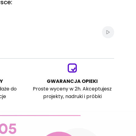
sce:
Włącz autom
Y
GWARANCJA OPIEKI
daże do
Proste wyceny w 2h. Akceptujesz
cje
projekty, nadruki i próbki