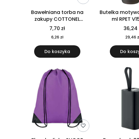
Bawełniana torba na
Butelka motywa
zakupy COTTONEL
ml RPET V1
COLOUR++ MO9846-11
7,70 zł
36,24 
6,26 zł
29,46 z
Do koszyka
Do kosz