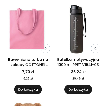
Bawełniana torba na
Butelka motywacyjna
zakupy COTTONEL
1000 ml RPET V1541-03
COLOUR++ MO9846-11
7,70 zł
36,24 zł
6,26 zł
29,46 zł
Do koszyka
Do koszyka