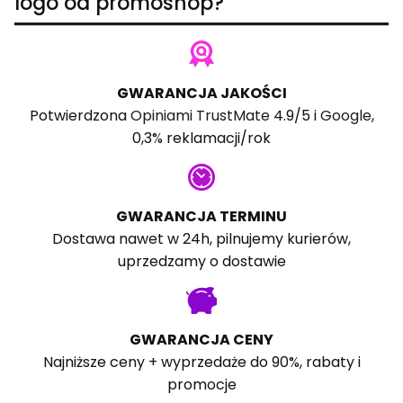
logo od promoshop?
GWARANCJA JAKOŚCI
Potwierdzona
Opiniami TrustMate
4.9/5 i
Google
,
0,3% reklamacji/rok
GWARANCJA TERMINU
Dostawa nawet w 24h, pilnujemy kurierów,
uprzedzamy o dostawie
GWARANCJA CENY
Najniższe ceny + wyprzedaże do 90%, rabaty i
promocje