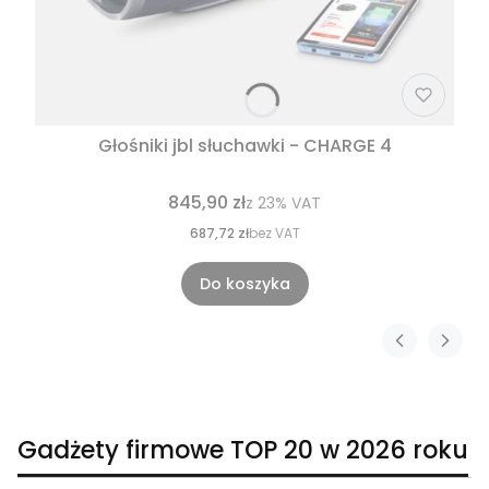
Głośniki jbl słuchawki - CHARGE 4
845,90 zł
z
23%
VAT
687,72 zł
bez VAT
Do koszyka
Gadżety firmowe TOP 20 w 2026 roku