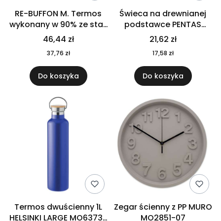
RE-BUFFON M. Termos
Świeca na drewnianej
wykonany w 90% ze stali
podstawce PENTAS
nierdzewnej
MO6282-40
46,44 zł
21,62 zł
pochodzącej z
37,76 zł
17,58 zł
recyklingu 520 ml 94294
Do koszyka
Do koszyka
Termos dwuścienny 1L
Zegar ścienny z PP MURO
HELSINKI LARGE MO6373-
MO2851-07