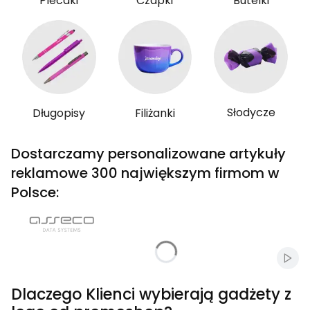
Plecaki
Czapki
Butelki
Słodycze
Długopisy
Filiżanki
Dostarczamy personalizowane artykuły
reklamowe 300 największym firmom w
Polsce:
Włąc
Dlaczego Klienci wybierają gadżety z