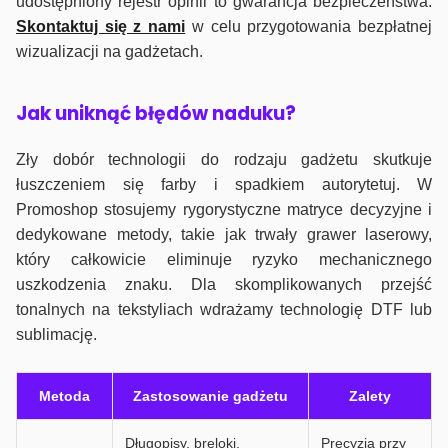
udostępniony rejestr opinii to gwarancja bezpieczeństwa.
Skontaktuj się z nami
w celu przygotowania bezpłatnej
wizualizacji na gadżetach.
J
ak uniknąć błędów naduku?
Zły dobór technologii do rodzaju gadżetu skutkuje
łuszczeniem się farby i spadkiem autorytetuj. W
Promoshop stosujemy rygorystyczne matryce decyzyjne i
dedykowane metody, takie jak trwały grawer laserowy,
który całkowicie eliminuje ryzyko mechanicznego
uszkodzenia znaku. Dla skomplikowanych przejść
tonalnych na tekstyliach wdrażamy technologię DTF lub
sublimację.
Metoda
Zastosowanie gadżetu
Zalety
Długopisy, breloki,
Precyzja przy