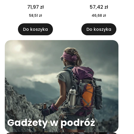
04
71,97 zł
57,42 zł
58,51 zł
46,68 zł
Do koszyka
Do koszyka
Gadżety w podróż