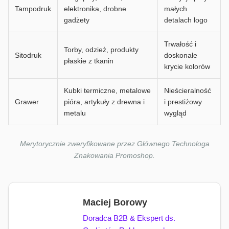
Tampodruk
elektronika, drobne
małych
gadżety
detalach logo
Trwałość i
Torby, odzież, produkty
Sitodruk
doskonałe
płaskie z tkanin
krycie kolorów
Kubki termiczne, metalowe
Nieścieralność
Grawer
pióra, artykuły z drewna i
i prestiżowy
metalu
wygląd
Merytorycznie zweryfikowane przez Głównego Technologa
Znakowania Promoshop.
Maciej Borowy
Doradca B2B & Ekspert ds.