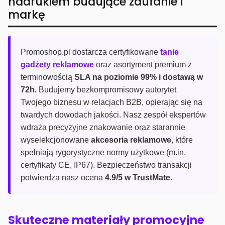
nadrukiem budujące zaufanie i
markę
Promoshop.pl dostarcza certyfikowane
tanie
gadżety reklamowe
oraz asortyment premium z
terminowością
SLA na poziomie 99% i dostawą w
72h.
Budujemy bezkompromisowy autorytet
Twojego biznesu w relacjach B2B, opierając się na
twardych dowodach jakości. Nasz zespół ekspertów
wdraża precyzyjne znakowanie oraz starannie
wyselekcjonowane
akcesoria reklamowe
, które
spełniają rygorystyczne normy użytkowe (m.in.
certyfikaty CE, IP67). Bezpieczeństwo transakcji
potwierdza nasz ocena
4.9/5 w TrustMate.
Skuteczne materiały promocyjne