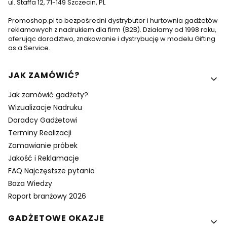
ul. Staffa 12, 71-149 Szczecin, PL
Promoshop.pl to bezpośredni dystrybutor i hurtownia gadżetów
reklamowych z nadrukiem dla firm (B2B). Działamy od 1998 roku,
oferując doradztwo, znakowanie i dystrybucję w modelu Gifting
as a Service.
Linki w stopce
JAK ZAMÓWIĆ?
Jak zamówić gadżety?
Wizualizacje Nadruku
Doradcy Gadżetowi
Terminy Realizacji
Zamawianie próbek
Jakość i Reklamacje
FAQ Najczęstsze pytania
Baza Wiedzy
Raport branżowy 2026
GADŻETOWE OKAZJE