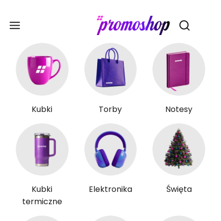
Gadże
Otwórz wy
Kubki
Torby
Notesy
Kubki
Elektronika
Święta
termiczne