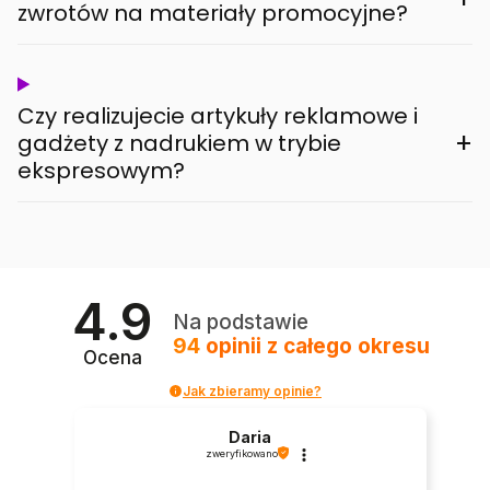
zwrotów na materiały promocyjne?
Czy realizujecie artykuły reklamowe i
+
gadżety z nadrukiem w trybie
ekspresowym?
4.9
Na podstawie
94
opinii
z całego okresu
Ocena
Jak zbieramy opinie?
Daria
zweryfikowano