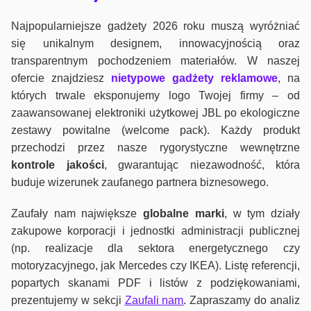
Najpopularniejsze gadżety 2026 roku muszą wyróżniać
się unikalnym designem, innowacyjnością oraz
transparentnym pochodzeniem materiałów. W naszej
ofercie znajdziesz
nietypowe gadżety reklamowe
, na
których trwale eksponujemy logo Twojej firmy – od
zaawansowanej elektroniki użytkowej JBL po ekologiczne
zestawy powitalne (welcome pack). Każdy produkt
przechodzi przez nasze rygorystyczne wewnętrzne
kontrole jako
ści
, gwarantując niezawodność, która
buduje wizerunek zaufanego partnera biznesowego.
Zaufały nam największe
globalne marki
, w tym działy
zakupowe korporacji i jednostki administracji publicznej
(np. realizacje dla sektora energetycznego czy
motoryzacyjnego, jak Mercedes czy IKEA). Listę referencji,
popartych skanami PDF i listów z podziękowaniami,
prezentujemy w sekcji
Zaufali nam
. Zapraszamy do analiz