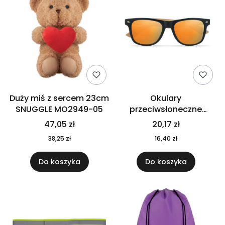
Duży miś z sercem 23cm
Okulary
SNUGGLE MO2949-05
przeciwsłoneczne
CALIFORNIA TOUCH
47,05 zł
20,17 zł
MO9617-10
38,25 zł
16,40 zł
Do koszyka
Do koszyka