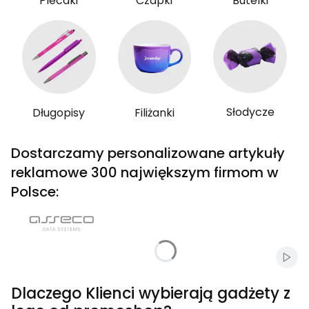
Plecaki
Czapki
Butelki
Słodycze
Długopisy
Filiżanki
Dostarczamy personalizowane artykuły
reklamowe 300 największym firmom w
Polsce:
Włąc
Dlaczego Klienci wybierają gadżety z