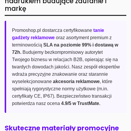
nadrukiem budujące zaufanie i
markę
Promoshop.pl dostarcza certyfikowane
tanie
gadżety reklamowe
oraz asortyment premium z
terminowością
SLA na poziomie 99% i dostawą w
72h.
Budujemy bezkompromisowy autorytet
Twojego biznesu w relacjach B2B, opierając się na
twardych dowodach jakości. Nasz zespół ekspertów
wdraża precyzyjne znakowanie oraz starannie
wyselekcjonowane
akcesoria reklamowe
, które
spełniają rygorystyczne normy użytkowe (m.in.
certyfikaty CE, IP67). Bezpieczeństwo transakcji
potwierdza nasz ocena
4.9/5 w TrustMate.
Skuteczne materiały promocyjne