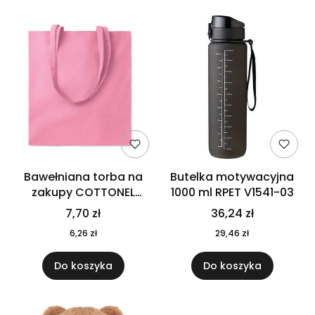
Bawełniana torba na
Butelka motywacyjna
zakupy COTTONEL
1000 ml RPET V1541-03
COLOUR++ MO9846-11
7,70 zł
36,24 zł
6,26 zł
29,46 zł
Do koszyka
Do koszyka