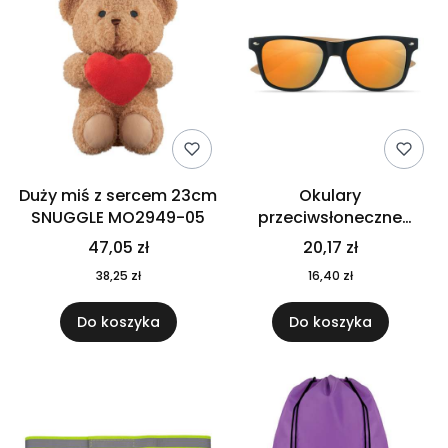
Duży miś z sercem 23cm
Okulary
SNUGGLE MO2949-05
przeciwsłoneczne
CALIFORNIA TOUCH
47,05 zł
20,17 zł
MO9617-10
38,25 zł
16,40 zł
Do koszyka
Do koszyka