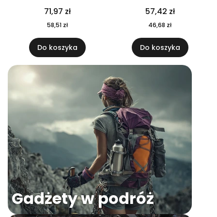
04
71,97 zł
57,42 zł
58,51 zł
46,68 zł
Do koszyka
Do koszyka
Gadżety w podróż