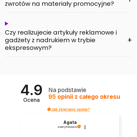
zwrotów na materiały promocyjne?
Czy realizujecie artykuły reklamowe i
+
gadżety z nadrukiem w trybie
ekspresowym?
4.9
Na podstawie
95
opinii
z całego okresu
Ocena
Jak zbieramy opinie?
Agata
zweryfikowano