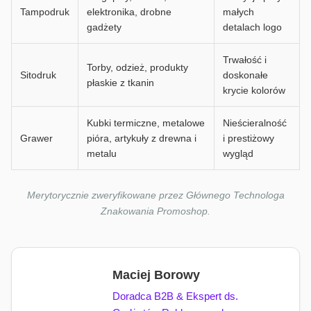
Tampodruk
elektronika, drobne
małych
gadżety
detalach logo
Trwałość i
Torby, odzież, produkty
Sitodruk
doskonałe
płaskie z tkanin
krycie kolorów
Kubki termiczne, metalowe
Nieścieralność
Grawer
pióra, artykuły z drewna i
i prestiżowy
metalu
wygląd
Merytorycznie zweryfikowane przez Głównego Technologa
Znakowania Promoshop.
Maciej Borowy
Doradca B2B & Ekspert ds.