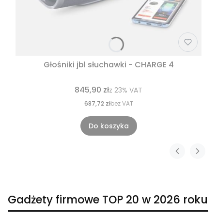
Głośniki jbl słuchawki - CHARGE 4
845,90 zł
z
23%
VAT
687,72 zł
bez VAT
Do koszyka
Gadżety firmowe TOP 20 w 2026 roku