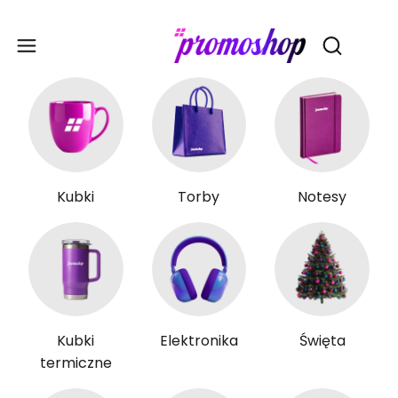
Gadże
Otwórz wy
Kubki
Torby
Notesy
Kubki
Elektronika
Święta
termiczne