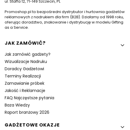
ul. Staffa 12, 71-149 Szczecin, PL
Promoshop.pl to bezpośredni dystrybutor i hurtownia gadżetów
reklamowych z nadrukiem dla firm (B2B). Działamy od 1998 roku,
oferując doradztwo, znakowanie i dystrybucję w modelu Gifting
as a Service.
Linki w stopce
JAK ZAMÓWIĆ?
Jak zamówić gadżety?
Wizualizacje Nadruku
Doradcy Gadżetowi
Terminy Realizacji
Zamawianie próbek
Jakość i Reklamacje
FAQ Najczęstsze pytania
Baza Wiedzy
Raport branżowy 2026
GADŻETOWE OKAZJE