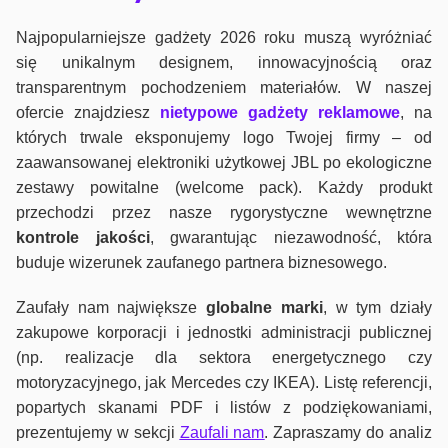
Najpopularniejsze gadżety 2026 roku muszą wyróżniać
się unikalnym designem, innowacyjnością oraz
transparentnym pochodzeniem materiałów. W naszej
ofercie znajdziesz
nietypowe gadżety reklamowe
, na
których trwale eksponujemy logo Twojej firmy – od
zaawansowanej elektroniki użytkowej JBL po ekologiczne
zestawy powitalne (welcome pack). Każdy produkt
przechodzi przez nasze rygorystyczne wewnętrzne
kontrole jako
ści
, gwarantując niezawodność, która
buduje wizerunek zaufanego partnera biznesowego.
Zaufały nam największe
globalne marki
, w tym działy
zakupowe korporacji i jednostki administracji publicznej
(np. realizacje dla sektora energetycznego czy
motoryzacyjnego, jak Mercedes czy IKEA). Listę referencji,
popartych skanami PDF i listów z podziękowaniami,
prezentujemy w sekcji
Zaufali nam
. Zapraszamy do analiz