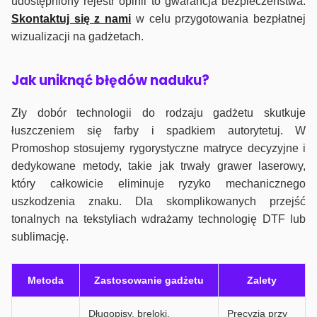
udostępniony rejestr opinii to gwarancja bezpieczeństwa.
Skontaktuj się z nami
w celu przygotowania bezpłatnej
wizualizacji na gadżetach.
J
ak uniknąć błędów naduku?
Zły dobór technologii do rodzaju gadżetu skutkuje
łuszczeniem się farby i spadkiem autorytetuj. W
Promoshop stosujemy rygorystyczne matryce decyzyjne i
dedykowane metody, takie jak trwały grawer laserowy,
który całkowicie eliminuje ryzyko mechanicznego
uszkodzenia znaku. Dla skomplikowanych przejść
tonalnych na tekstyliach wdrażamy technologię DTF lub
sublimację.
Metoda
Zastosowanie gadżetu
Zalety
Długopisy, breloki,
Precyzja przy