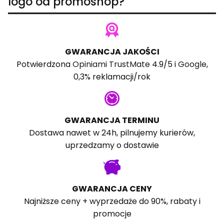
logo od promoshop?
GWARANCJA JAKOŚCI
Potwierdzona
Opiniami TrustMate
4.9/5 i
Google
,
0,3% reklamacji/rok
GWARANCJA TERMINU
Dostawa nawet w 24h, pilnujemy kurierów,
uprzedzamy o dostawie
GWARANCJA CENY
Najniższe ceny + wyprzedaże do 90%, rabaty i
promocje