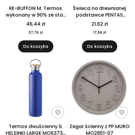
RE-BUFFON M. Termos
Świeca na drewnianej
wykonany w 90% ze stali
podstawce PENTAS
nierdzewnej
MO6282-40
46,44 zł
21,62 zł
pochodzącej z
37,76 zł
17,58 zł
recyklingu 520 ml 94294
Do koszyka
Do koszyka
Termos dwuścienny 1L
Zegar ścienny z PP MURO
HELSINKI LARGE MO6373-
MO2851-07