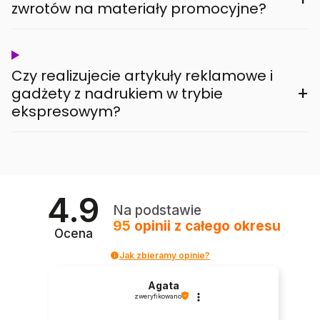
zwrotów na materiały promocyjne?
Czy realizujecie artykuły reklamowe i
+
gadżety z nadrukiem w trybie
ekspresowym?
4.9
Na podstawie
95
opinii
z całego okresu
Ocena
Jak zbieramy opinie?
Agata
zweryfikowano