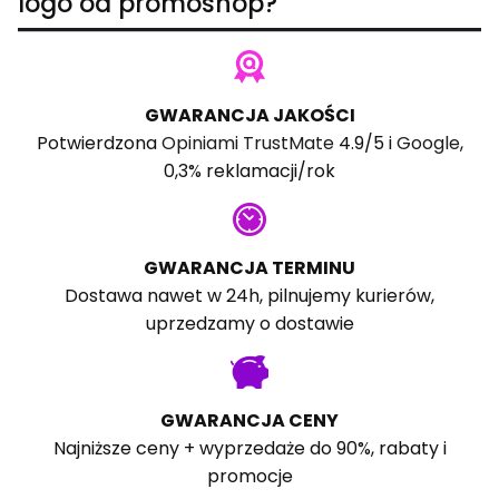
logo od promoshop?
GWARANCJA JAKOŚCI
Potwierdzona
Opiniami TrustMate
4.9/5 i
Google
,
0,3% reklamacji/rok
GWARANCJA TERMINU
Dostawa nawet w 24h, pilnujemy kurierów,
uprzedzamy o dostawie
GWARANCJA CENY
Najniższe ceny + wyprzedaże do 90%, rabaty i
promocje