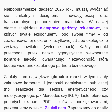
Najpopularniejsze gadżety 2026 roku muszą wyróżniać
się unikalnym designem, innowacyjnością oraz
transparentnym pochodzeniem materiałów. W naszej
ofercie znajdziesz
nietypowe gadżety reklamowe
, na
których trwale eksponujemy logo Twojej firmy – od
zaawansowanej elektroniki użytkowej JBL po ekologiczne
zestawy powitalne (welcome pack). Każdy produkt
przechodzi przez nasze rygorystyczne wewnętrzne
kontrole jako
ści
, gwarantując niezawodność, która
buduje wizerunek zaufanego partnera biznesowego.
Zaufały nam największe
globalne marki
, w tym działy
zakupowe korporacji i jednostki administracji publicznej
(np. realizacje dla sektora energetycznego czy
motoryzacyjnego, jak Mercedes czy IKEA). Listę referencji,
popartych skanami PDF i listów z podziękowaniami,
prezentujemy w sekcji
Zaufali nam
. Zapraszamy do analiz