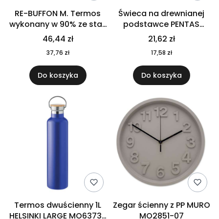
RE-BUFFON M. Termos
Świeca na drewnianej
wykonany w 90% ze stali
podstawce PENTAS
nierdzewnej
MO6282-40
46,44 zł
21,62 zł
pochodzącej z
37,76 zł
17,58 zł
recyklingu 520 ml 94294
Do koszyka
Do koszyka
Termos dwuścienny 1L
Zegar ścienny z PP MURO
HELSINKI LARGE MO6373-
MO2851-07