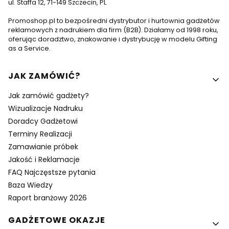
ul. Staffa 12, 71-149 Szczecin, PL
Promoshop.pl to bezpośredni dystrybutor i hurtownia gadżetów
reklamowych z nadrukiem dla firm (B2B). Działamy od 1998 roku,
oferując doradztwo, znakowanie i dystrybucję w modelu Gifting
as a Service.
Linki w stopce
JAK ZAMÓWIĆ?
Jak zamówić gadżety?
Wizualizacje Nadruku
Doradcy Gadżetowi
Terminy Realizacji
Zamawianie próbek
Jakość i Reklamacje
FAQ Najczęstsze pytania
Baza Wiedzy
Raport branżowy 2026
GADŻETOWE OKAZJE