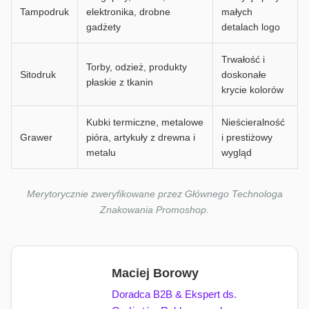
Tampodruk
elektronika, drobne
małych
gadżety
detalach logo
Trwałość i
Torby, odzież, produkty
Sitodruk
doskonałe
płaskie z tkanin
krycie kolorów
Kubki termiczne, metalowe
Nieścieralność
Grawer
pióra, artykuły z drewna i
i prestiżowy
metalu
wygląd
Merytorycznie zweryfikowane przez Głównego Technologa
Znakowania Promoshop.
Maciej Borowy
Doradca B2B & Ekspert ds.