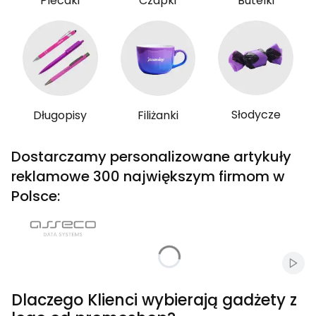
Plecaki
Czapki
Butelki
Słodycze
Długopisy
Filiżanki
Dostarczamy personalizowane artykuły
reklamowe 300 największym firmom w
Polsce:
Włąc
Dlaczego Klienci wybierają gadżety z