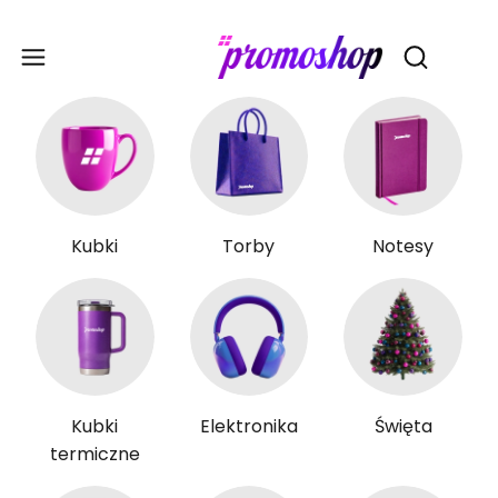
Gadże
Otwórz wy
Kubki
Torby
Notesy
Kubki
Elektronika
Święta
termiczne