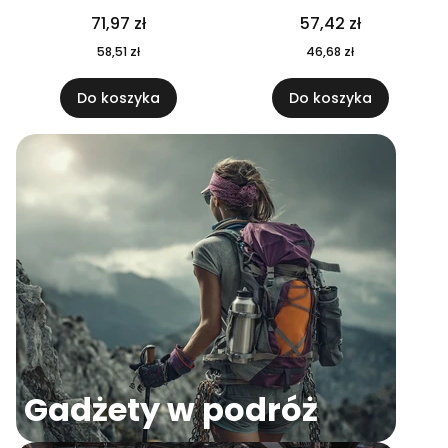
04
71,97 zł
57,42 zł
58,51 zł
46,68 zł
Do koszyka
Do koszyka
Gadżety w podróż