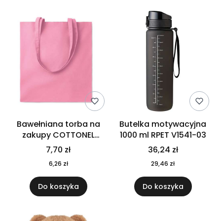
Bawełniana torba na
Butelka motywacyjna
zakupy COTTONEL
1000 ml RPET V1541-03
COLOUR++ MO9846-11
7,70 zł
36,24 zł
6,26 zł
29,46 zł
Do koszyka
Do koszyka