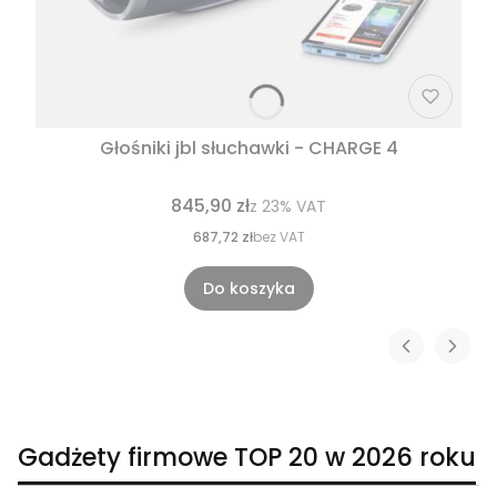
Głośniki jbl słuchawki - CHARGE 4
845,90 zł
z
23%
VAT
687,72 zł
bez VAT
Do koszyka
Gadżety firmowe TOP 20 w 2026 roku