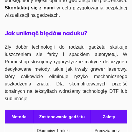
udostępniony rejestr opinii to gwarancja bezpieczeństwa.
Skontaktuj się z nami
w celu przygotowania bezpłatnej
wizualizacji na gadżetach.
J
ak uniknąć błędów naduku?
Zły dobór technologii do rodzaju gadżetu skutkuje
łuszczeniem się farby i spadkiem autorytetuj. W
Promoshop stosujemy rygorystyczne matryce decyzyjne i
dedykowane metody, takie jak trwały grawer laserowy,
który całkowicie eliminuje ryzyko mechanicznego
uszkodzenia znaku. Dla skomplikowanych przejść
tonalnych na tekstyliach wdrażamy technologię DTF lub
sublimację.
Metoda
Zastosowanie gadżetu
Zalety
Długopisy, breloki,
Precyzja przy