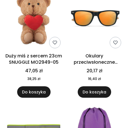
Duży miś z sercem 23cm
Okulary
SNUGGLE MO2949-05
przeciwsłoneczne
CALIFORNIA TOUCH
47,05 zł
20,17 zł
MO9617-10
38,25 zł
16,40 zł
Do koszyka
Do koszyka