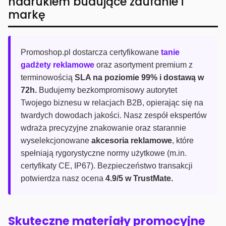
nadrukiem budujące zaufanie i
markę
Promoshop.pl dostarcza certyfikowane
tanie
gadżety reklamowe
oraz asortyment premium z
terminowością
SLA na poziomie 99% i dostawą w
72h.
Budujemy bezkompromisowy autorytet
Twojego biznesu w relacjach B2B, opierając się na
twardych dowodach jakości. Nasz zespół ekspertów
wdraża precyzyjne znakowanie oraz starannie
wyselekcjonowane
akcesoria reklamowe
, które
spełniają rygorystyczne normy użytkowe (m.in.
certyfikaty CE, IP67). Bezpieczeństwo transakcji
potwierdza nasz ocena
4.9/5 w TrustMate.
Skuteczne materiały promocyjne