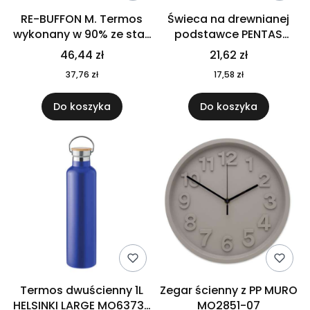
RE-BUFFON M. Termos
Świeca na drewnianej
wykonany w 90% ze stali
podstawce PENTAS
nierdzewnej
MO6282-40
46,44 zł
21,62 zł
pochodzącej z
37,76 zł
17,58 zł
recyklingu 520 ml 94294
Do koszyka
Do koszyka
Termos dwuścienny 1L
Zegar ścienny z PP MURO
HELSINKI LARGE MO6373-
MO2851-07