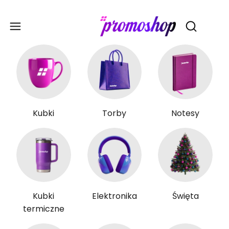
Gadże
Otwórz wy
Kubki
Torby
Notesy
Kubki
Elektronika
Święta
termiczne