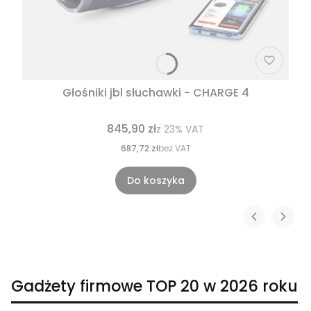
Głośniki jbl słuchawki - CHARGE 4
845,90 zł
z
23%
VAT
687,72 zł
bez VAT
Do koszyka
Gadżety firmowe TOP 20 w 2026 roku