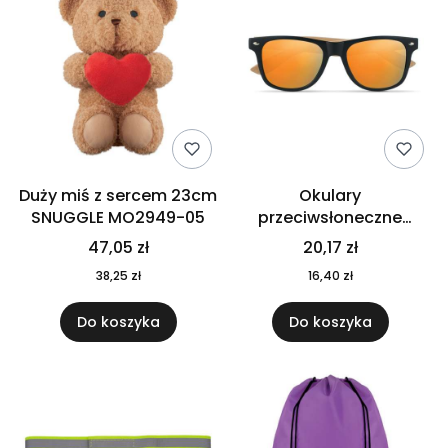
Duży miś z sercem 23cm
Okulary
SNUGGLE MO2949-05
przeciwsłoneczne
CALIFORNIA TOUCH
47,05 zł
20,17 zł
MO9617-10
38,25 zł
16,40 zł
Do koszyka
Do koszyka