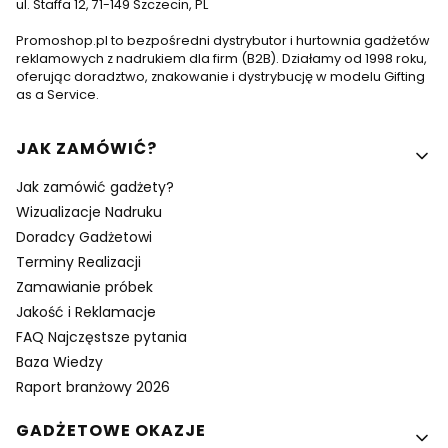
ul. Staffa 12, 71-149 Szczecin, PL
Promoshop.pl to bezpośredni dystrybutor i hurtownia gadżetów
reklamowych z nadrukiem dla firm (B2B). Działamy od 1998 roku,
oferując doradztwo, znakowanie i dystrybucję w modelu Gifting
as a Service.
Linki w stopce
JAK ZAMÓWIĆ?
Jak zamówić gadżety?
Wizualizacje Nadruku
Doradcy Gadżetowi
Terminy Realizacji
Zamawianie próbek
Jakość i Reklamacje
FAQ Najczęstsze pytania
Baza Wiedzy
Raport branżowy 2026
GADŻETOWE OKAZJE