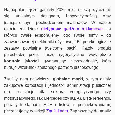
Najpopularniejsze gadżety 2026 roku muszą wyróżniać
się unikalnym designem, innowacyjnością oraz
transparentnym pochodzeniem materiałów. W naszej
ofercie znajdziesz
nietypowe gadżety reklamowe
, na
których trwale eksponujemy logo Twojej firmy – od
zaawansowanej elektroniki użytkowej JBL po ekologiczne
zestawy powitalne (welcome pack). Każdy produkt
przechodzi przez nasze rygorystyczne wewnętrzne
kontrole jako
ści
, gwarantując niezawodność, która
buduje wizerunek zaufanego partnera biznesowego.
Zaufały nam największe
globalne marki
, w tym działy
zakupowe korporacji i jednostki administracji publicznej
(np. realizacje dla sektora energetycznego czy
motoryzacyjnego, jak Mercedes czy IKEA). Listę referencji,
popartych skanami PDF i listów z podziękowaniami,
prezentujemy w sekcji
Zaufali nam
. Zapraszamy do analiz