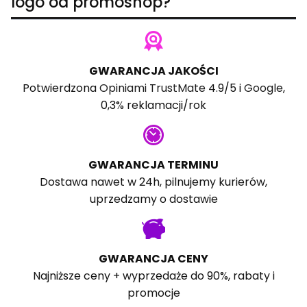
logo od promoshop?
GWARANCJA JAKOŚCI
Potwierdzona
Opiniami TrustMate
4.9/5 i
Google
,
0,3% reklamacji/rok
GWARANCJA TERMINU
Dostawa nawet w 24h, pilnujemy kurierów,
uprzedzamy o dostawie
GWARANCJA CENY
Najniższe ceny + wyprzedaże do 90%, rabaty i
promocje