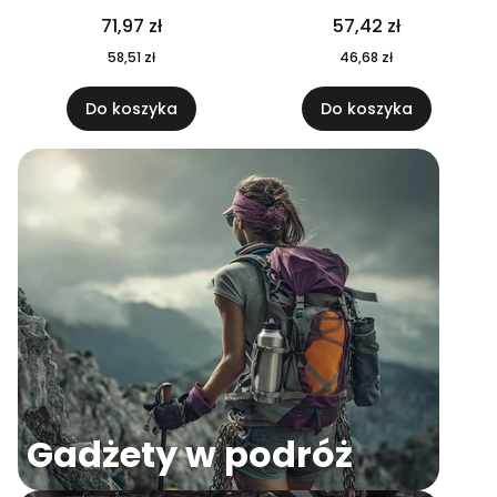
04
71,97 zł
57,42 zł
58,51 zł
46,68 zł
Do koszyka
Do koszyka
Gadżety w podróż