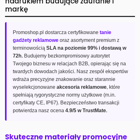
nadrukiem budujące zaufanie i
markę
Promoshop.pl dostarcza certyfikowane
tanie
gadżety reklamowe
oraz asortyment premium z
terminowością
SLA na poziomie 99% i dostawą w
72h.
Budujemy bezkompromisowy autorytet
Twojego biznesu w relacjach B2B, opierając się na
twardych dowodach jakości. Nasz zespół ekspertów
wdraża precyzyjne znakowanie oraz starannie
wyselekcjonowane
akcesoria reklamowe
, które
spełniają rygorystyczne normy użytkowe (m.in.
certyfikaty CE, IP67). Bezpieczeństwo transakcji
potwierdza nasz ocena
4.9/5 w TrustMate.
Skuteczne materiały promocyjne