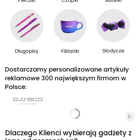
Plecaki
Czapki
Butelki
Słodycze
Długopisy
Filiżanki
Dostarczamy personalizowane artykuły
reklamowe 300 największym firmom w
Polsce:
Włąc
Dlaczego Klienci wybierają gadżety z