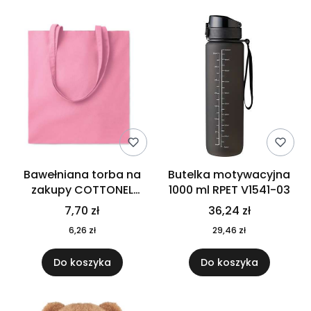
Bawełniana torba na
Butelka motywacyjna
zakupy COTTONEL
1000 ml RPET V1541-03
COLOUR++ MO9846-11
7,70 zł
36,24 zł
6,26 zł
29,46 zł
Do koszyka
Do koszyka