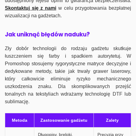
udostępniony rejestr opinii to gwarancja bezpieczeństwa.
Skontaktuj się z nami
w celu przygotowania bezpłatnej
wizualizacji na gadżetach.
J
ak uniknąć błędów naduku?
Zły dobór technologii do rodzaju gadżetu skutkuje
łuszczeniem się farby i spadkiem autorytetuj. W
Promoshop stosujemy rygorystyczne matryce decyzyjne i
dedykowane metody, takie jak trwały grawer laserowy,
który całkowicie eliminuje ryzyko mechanicznego
uszkodzenia znaku. Dla skomplikowanych przejść
tonalnych na tekstyliach wdrażamy technologię DTF lub
sublimację.
Metoda
Zastosowanie gadżetu
Zalety
Długopisy, breloki,
Precyzja przy