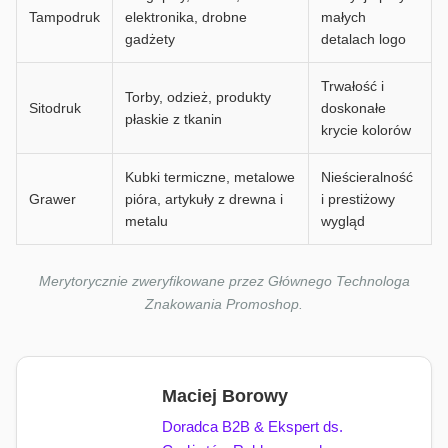
Tampodruk
elektronika, drobne
małych
gadżety
detalach logo
Trwałość i
Torby, odzież, produkty
Sitodruk
doskonałe
płaskie z tkanin
krycie kolorów
Kubki termiczne, metalowe
Nieścieralność
Grawer
pióra, artykuły z drewna i
i prestiżowy
metalu
wygląd
Merytorycznie zweryfikowane przez Głównego Technologa
Znakowania Promoshop.
Maciej Borowy
Doradca B2B & Ekspert ds.