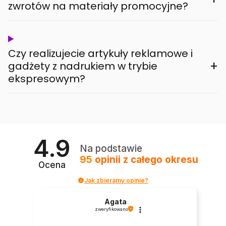
zwrotów na materiały promocyjne?
Czy realizujecie artykuły reklamowe i
+
gadżety z nadrukiem w trybie
ekspresowym?
4.9
Na podstawie
95
opinii
z całego okresu
Ocena
Jak zbieramy opinie?
Agata
zweryfikowano