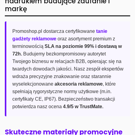
nadrukiem budujące zaufanie i
markę
Promoshop.pl dostarcza certyfikowane
tanie
gadżety reklamowe
oraz asortyment premium z
terminowością
SLA na poziomie 99% i dostawą w
72h.
Budujemy bezkompromisowy autorytet
Twojego biznesu w relacjach B2B, opierając się na
twardych dowodach jakości. Nasz zespół ekspertów
wdraża precyzyjne znakowanie oraz starannie
wyselekcjonowane
akcesoria reklamowe
, które
spełniają rygorystyczne normy użytkowe (m.in.
certyfikaty CE, IP67). Bezpieczeństwo transakcji
potwierdza nasz ocena
4.9/5 w TrustMate.
Skuteczne materiały promocyjne