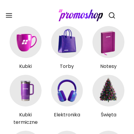
Gadże
Otwórz wy
Kubki
Torby
Notesy
Kubki
Elektronika
Święta
termiczne