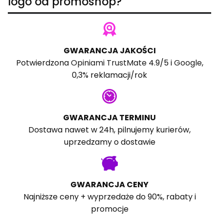
logo od promoshop?
GWARANCJA JAKOŚCI
Potwierdzona
Opiniami TrustMate
4.9/5 i
Google
,
0,3% reklamacji/rok
GWARANCJA TERMINU
Dostawa nawet w 24h, pilnujemy kurierów,
uprzedzamy o dostawie
GWARANCJA CENY
Najniższe ceny + wyprzedaże do 90%, rabaty i
promocje