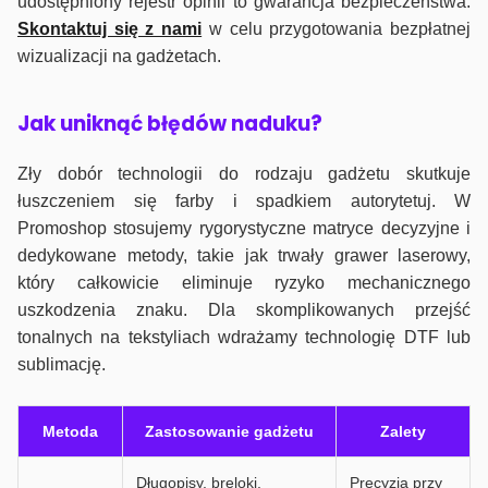
udostępniony rejestr opinii to gwarancja bezpieczeństwa.
Skontaktuj się z nami
w celu przygotowania bezpłatnej
wizualizacji na gadżetach.
J
ak uniknąć błędów naduku?
Zły dobór technologii do rodzaju gadżetu skutkuje
łuszczeniem się farby i spadkiem autorytetuj. W
Promoshop stosujemy rygorystyczne matryce decyzyjne i
dedykowane metody, takie jak trwały grawer laserowy,
który całkowicie eliminuje ryzyko mechanicznego
uszkodzenia znaku. Dla skomplikowanych przejść
tonalnych na tekstyliach wdrażamy technologię DTF lub
sublimację.
Metoda
Zastosowanie gadżetu
Zalety
Długopisy, breloki,
Precyzja przy