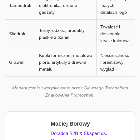
Tampodruk
elektronika, drobne
małych
gadżety
detalach logo
Trwałość i
Torby, odzież, produkty
Sitodruk
doskonałe
płaskie z tkanin
krycie kolorów
Kubki termiczne, metalowe
Nieścieralność
Grawer
pióra, artykuły z drewna i
i prestiżowy
metalu
wygląd
Merytorycznie zweryfikowane przez Głównego Technologa
Znakowania Promoshop.
Maciej Borowy
Doradca B2B & Ekspert ds.