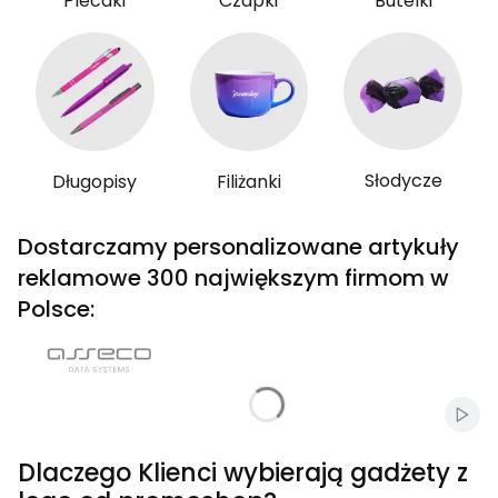
Plecaki
Czapki
Butelki
Słodycze
Długopisy
Filiżanki
Dostarczamy personalizowane artykuły
reklamowe 300 największym firmom w
Polsce:
Włąc
Dlaczego Klienci wybierają gadżety z