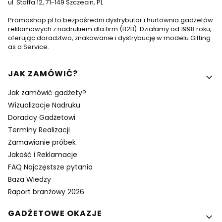
ul. Staffa 12, 71-149 Szczecin, PL
Promoshop.pl to bezpośredni dystrybutor i hurtownia gadżetów
reklamowych z nadrukiem dla firm (B2B). Działamy od 1998 roku,
oferując doradztwo, znakowanie i dystrybucję w modelu Gifting
as a Service.
Linki w stopce
JAK ZAMÓWIĆ?
Jak zamówić gadżety?
Wizualizacje Nadruku
Doradcy Gadżetowi
Terminy Realizacji
Zamawianie próbek
Jakość i Reklamacje
FAQ Najczęstsze pytania
Baza Wiedzy
Raport branżowy 2026
GADŻETOWE OKAZJE