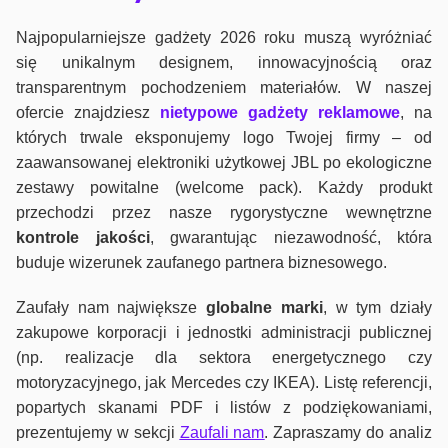
Najpopularniejsze gadżety 2026 roku muszą wyróżniać
się unikalnym designem, innowacyjnością oraz
transparentnym pochodzeniem materiałów. W naszej
ofercie znajdziesz
nietypowe gadżety reklamowe
, na
których trwale eksponujemy logo Twojej firmy – od
zaawansowanej elektroniki użytkowej JBL po ekologiczne
zestawy powitalne (welcome pack). Każdy produkt
przechodzi przez nasze rygorystyczne wewnętrzne
kontrole jako
ści
, gwarantując niezawodność, która
buduje wizerunek zaufanego partnera biznesowego.
Zaufały nam największe
globalne marki
, w tym działy
zakupowe korporacji i jednostki administracji publicznej
(np. realizacje dla sektora energetycznego czy
motoryzacyjnego, jak Mercedes czy IKEA). Listę referencji,
popartych skanami PDF i listów z podziękowaniami,
prezentujemy w sekcji
Zaufali nam
. Zapraszamy do analiz