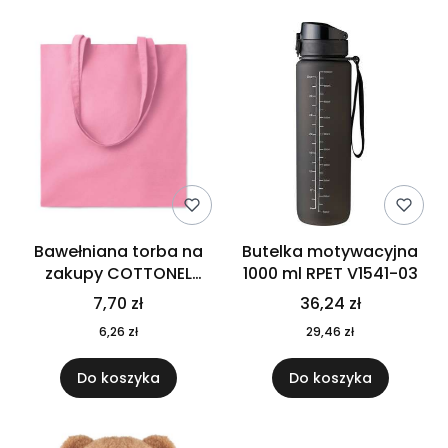
Bawełniana torba na
Butelka motywacyjna
zakupy COTTONEL
1000 ml RPET V1541-03
COLOUR++ MO9846-11
7,70 zł
36,24 zł
6,26 zł
29,46 zł
Do koszyka
Do koszyka