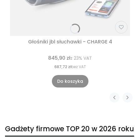
Głośniki jbl słuchawki - CHARGE 4
845,90 zł
z
23%
VAT
687,72 zł
bez VAT
Do koszyka
Gadżety firmowe TOP 20 w 2026 roku