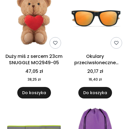
Duży miś z sercem 23cm
Okulary
SNUGGLE MO2949-05
przeciwsłoneczne
CALIFORNIA TOUCH
47,05 zł
20,17 zł
MO9617-10
38,25 zł
16,40 zł
Do koszyka
Do koszyka