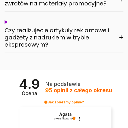
zwrotów na materiały promocyjne?
Czy realizujecie artykuły reklamowe i
+
gadżety z nadrukiem w trybie
ekspresowym?
4.9
Na podstawie
95
opinii
z całego okresu
Ocena
Jak zbieramy opinie?
Agata
zweryfikowano