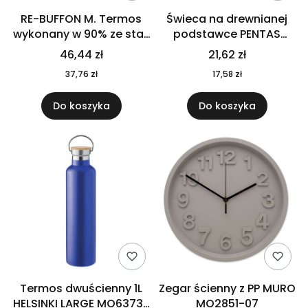
RE-BUFFON M. Termos
Świeca na drewnianej
wykonany w 90% ze stali
podstawce PENTAS
nierdzewnej
MO6282-40
46,44 zł
21,62 zł
pochodzącej z
37,76 zł
17,58 zł
recyklingu 520 ml 94294
Do koszyka
Do koszyka
Termos dwuścienny 1L
Zegar ścienny z PP MURO
HELSINKI LARGE MO6373-
MO2851-07