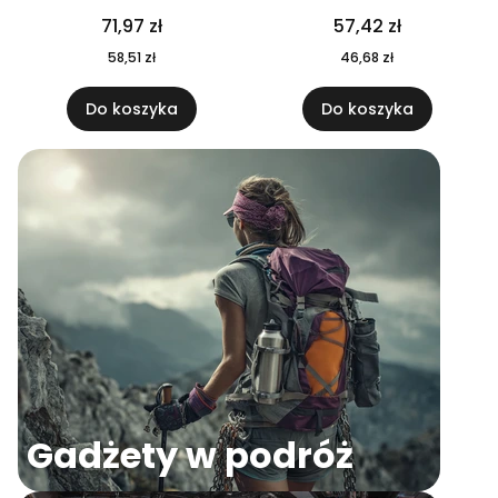
04
71,97 zł
57,42 zł
58,51 zł
46,68 zł
Do koszyka
Do koszyka
Gadżety w podróż