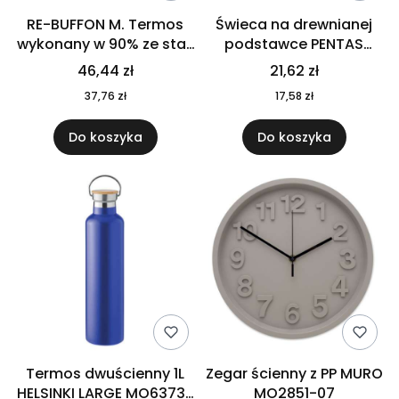
RE-BUFFON M. Termos
Świeca na drewnianej
wykonany w 90% ze stali
podstawce PENTAS
nierdzewnej
MO6282-40
46,44 zł
21,62 zł
pochodzącej z
37,76 zł
17,58 zł
recyklingu 520 ml 94294
Do koszyka
Do koszyka
Termos dwuścienny 1L
Zegar ścienny z PP MURO
HELSINKI LARGE MO6373-
MO2851-07