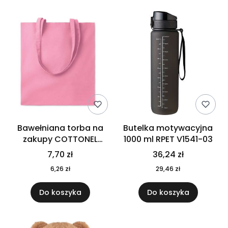
Bawełniana torba na
Butelka motywacyjna
zakupy COTTONEL
1000 ml RPET V1541-03
COLOUR++ MO9846-11
7,70 zł
36,24 zł
6,26 zł
29,46 zł
Do koszyka
Do koszyka