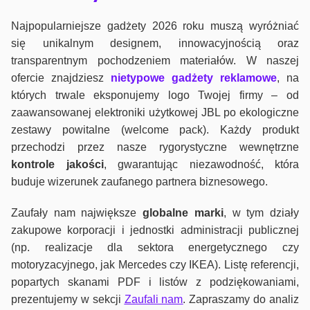
Najpopularniejsze gadżety 2026 roku muszą wyróżniać
się unikalnym designem, innowacyjnością oraz
transparentnym pochodzeniem materiałów. W naszej
ofercie znajdziesz
nietypowe gadżety reklamowe
, na
których trwale eksponujemy logo Twojej firmy – od
zaawansowanej elektroniki użytkowej JBL po ekologiczne
zestawy powitalne (welcome pack). Każdy produkt
przechodzi przez nasze rygorystyczne wewnętrzne
kontrole jako
ści
, gwarantując niezawodność, która
buduje wizerunek zaufanego partnera biznesowego.
Zaufały nam największe
globalne marki
, w tym działy
zakupowe korporacji i jednostki administracji publicznej
(np. realizacje dla sektora energetycznego czy
motoryzacyjnego, jak Mercedes czy IKEA). Listę referencji,
popartych skanami PDF i listów z podziękowaniami,
prezentujemy w sekcji
Zaufali nam
. Zapraszamy do analiz