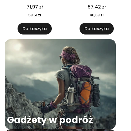
04
71,97 zł
57,42 zł
58,51 zł
46,68 zł
Do koszyka
Do koszyka
Gadżety w podróż