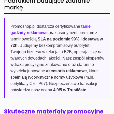
nadrukiem budujące zaufanie i
markę
Promoshop.pl dostarcza certyfikowane
tanie
gadżety reklamowe
oraz asortyment premium z
terminowością
SLA na poziomie 99% i dostawą w
72h.
Budujemy bezkompromisowy autorytet
Twojego biznesu w relacjach B2B, opierając się na
twardych dowodach jakości. Nasz zespół ekspertów
wdraża precyzyjne znakowanie oraz starannie
wyselekcjonowane
akcesoria reklamowe
, które
spełniają rygorystyczne normy użytkowe (m.in.
certyfikaty CE, IP67). Bezpieczeństwo transakcji
potwierdza nasz ocena
4.9/5 w TrustMate.
Skuteczne materiały promocyjne