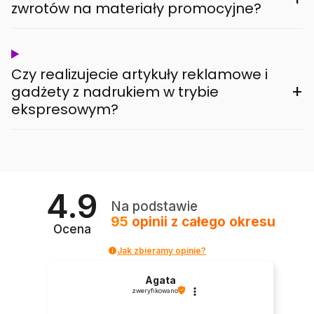
zwrotów na materiały promocyjne?
Czy realizujecie artykuły reklamowe i
+
gadżety z nadrukiem w trybie
ekspresowym?
4.9
Na podstawie
95
opinii
z całego okresu
Ocena
Jak zbieramy opinie?
Agata
zweryfikowano