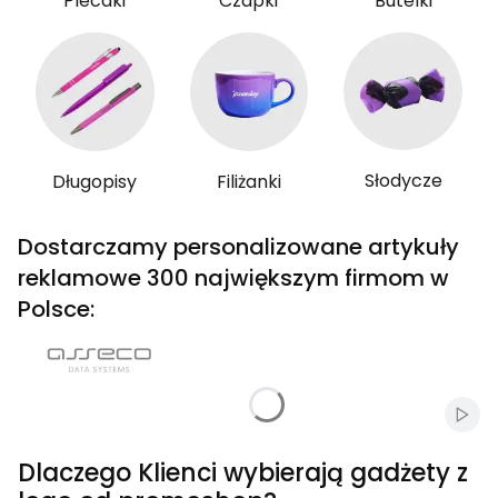
Plecaki
Czapki
Butelki
Słodycze
Długopisy
Filiżanki
Dostarczamy personalizowane artykuły
reklamowe 300 największym firmom w
Polsce:
Włąc
Dlaczego Klienci wybierają gadżety z