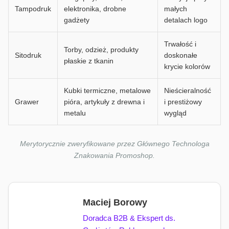
Tampodruk
elektronika, drobne
małych
gadżety
detalach logo
Trwałość i
Torby, odzież, produkty
Sitodruk
doskonałe
płaskie z tkanin
krycie kolorów
Kubki termiczne, metalowe
Nieścieralność
Grawer
pióra, artykuły z drewna i
i prestiżowy
metalu
wygląd
Merytorycznie zweryfikowane przez Głównego Technologa
Znakowania Promoshop.
Maciej Borowy
Doradca B2B & Ekspert ds.