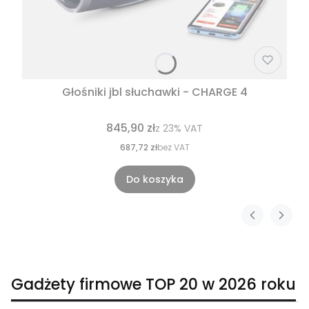
Głośniki jbl słuchawki - CHARGE 4
845,90 zł
z
23%
VAT
687,72 zł
bez VAT
Do koszyka
Gadżety firmowe TOP 20 w 2026 roku