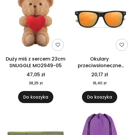
Duży miś z sercem 23cm
Okulary
SNUGGLE MO2949-05
przeciwsłoneczne
CALIFORNIA TOUCH
47,05 zł
20,17 zł
MO9617-10
38,25 zł
16,40 zł
Do koszyka
Do koszyka