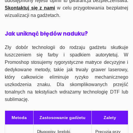
udostępniony rejestr opinii to gwarancja bezpieczeństwa.
Skontaktuj się z nami
w celu przygotowania bezpłatnej
wizualizacji na gadżetach.
J
ak uniknąć błędów naduku?
Zły dobór technologii do rodzaju gadżetu skutkuje
łuszczeniem się farby i spadkiem autorytetuj. W
Promoshop stosujemy rygorystyczne matryce decyzyjne i
dedykowane metody, takie jak trwały grawer laserowy,
który całkowicie eliminuje ryzyko mechanicznego
uszkodzenia znaku. Dla skomplikowanych przejść
tonalnych na tekstyliach wdrażamy technologię DTF lub
sublimację.
Metoda
Zastosowanie gadżetu
Zalety
Długopisy, breloki,
Precyzja przy