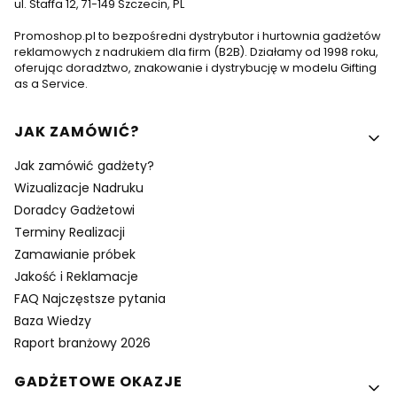
ul. Staffa 12, 71-149 Szczecin, PL
Promoshop.pl to bezpośredni dystrybutor i hurtownia gadżetów
reklamowych z nadrukiem dla firm (B2B). Działamy od 1998 roku,
oferując doradztwo, znakowanie i dystrybucję w modelu Gifting
as a Service.
Linki w stopce
JAK ZAMÓWIĆ?
Jak zamówić gadżety?
Wizualizacje Nadruku
Doradcy Gadżetowi
Terminy Realizacji
Zamawianie próbek
Jakość i Reklamacje
FAQ Najczęstsze pytania
Baza Wiedzy
Raport branżowy 2026
GADŻETOWE OKAZJE