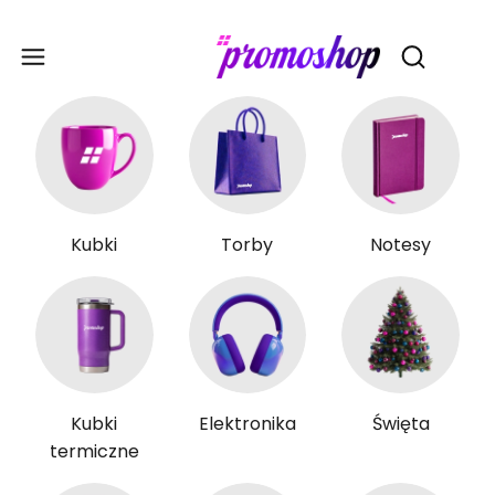
Gadże
Otwórz wy
Kubki
Torby
Notesy
Kubki
Elektronika
Święta
termiczne