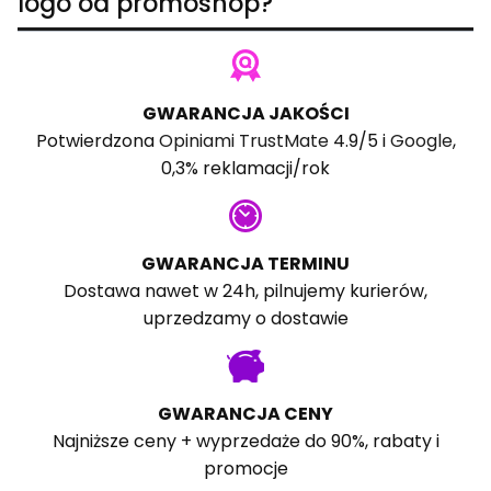
logo od promoshop?
GWARANCJA JAKOŚCI
Potwierdzona
Opiniami TrustMate
4.9/5 i
Google
,
0,3% reklamacji/rok
GWARANCJA TERMINU
Dostawa nawet w 24h, pilnujemy kurierów,
uprzedzamy o dostawie
GWARANCJA CENY
Najniższe ceny + wyprzedaże do 90%, rabaty i
promocje