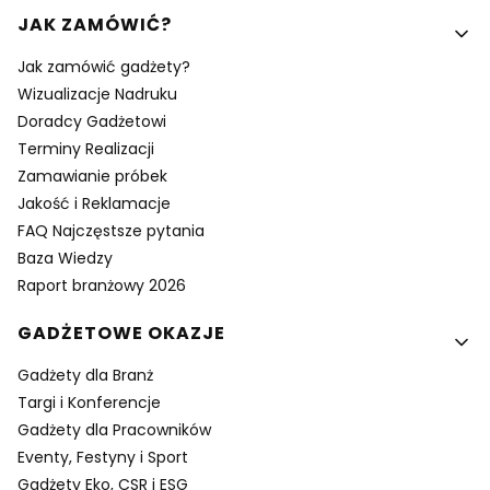
Linki w stopce
JAK ZAMÓWIĆ?
Jak zamówić gadżety?
Wizualizacje Nadruku
Doradcy Gadżetowi
Terminy Realizacji
Zamawianie próbek
Jakość i Reklamacje
FAQ Najczęstsze pytania
Baza Wiedzy
Raport branżowy 2026
GADŻETOWE OKAZJE
Gadżety dla Branż
Targi i Konferencje
Gadżety dla Pracowników
Eventy, Festyny i Sport
Gadżety Eko, CSR i ESG