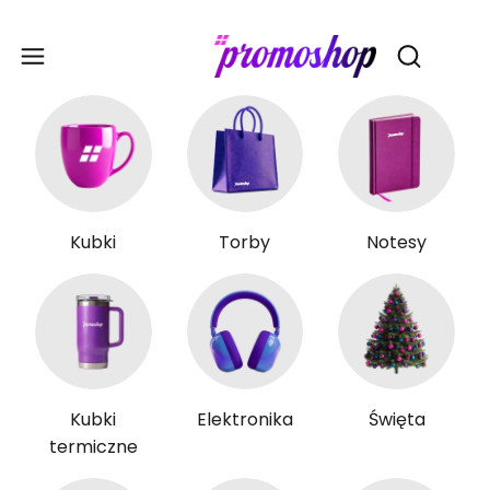
Gadże
Otwórz wy
Kubki
Torby
Notesy
Kubki
Elektronika
Święta
termiczne