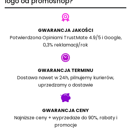
logo od promoshop?
GWARANCJA JAKOŚCI
Potwierdzona
Opiniami TrustMate
4.9/5 i
Google
,
0,3% reklamacji/rok
GWARANCJA TERMINU
Dostawa nawet w 24h, pilnujemy kurierów,
uprzedzamy o dostawie
GWARANCJA CENY
Najniższe ceny + wyprzedaże do 90%, rabaty i
promocje