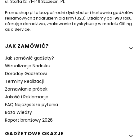
ul. Staffa 12, 71-149 Szczecin, PL
Promoshop.pl to bezpośredni dystrybutor i hurtownia gadżetów
reklamowych z nadrukiem dla firm (B2B). Działamy od 1998 roku,
oferując doradztwo, znakowanie i dystrybucję w modelu Gifting
as a Service.
Linki w stopce
JAK ZAMÓWIĆ?
Jak zamówić gadżety?
Wizualizacje Nadruku
Doradcy Gadżetowi
Terminy Realizacji
Zamawianie próbek
Jakość i Reklamacje
FAQ Najczęstsze pytania
Baza Wiedzy
Raport branżowy 2026
GADŻETOWE OKAZJE