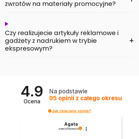
zwrotów na materiały promocyjne?
Czy realizujecie artykuły reklamowe i
+
gadżety z nadrukiem w trybie
ekspresowym?
4.9
Na podstawie
95
opinii
z całego okresu
Ocena
Jak zbieramy opinie?
Agata
zweryfikowano