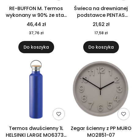
RE-BUFFON M. Termos
Świeca na drewnianej
wykonany w 90% ze stali
podstawce PENTAS
nierdzewnej
MO6282-40
46,44 zł
21,62 zł
pochodzącej z
37,76 zł
17,58 zł
recyklingu 520 ml 94294
Do koszyka
Do koszyka
Termos dwuścienny 1L
Zegar ścienny z PP MURO
HELSINKI LARGE MO6373-
MO2851-07