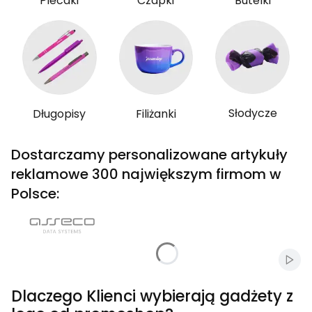
Plecaki
Czapki
Butelki
Słodycze
Długopisy
Filiżanki
Dostarczamy personalizowane artykuły
reklamowe 300 największym firmom w
Polsce:
Włąc
Dlaczego Klienci wybierają gadżety z