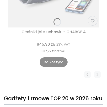
Głośniki jbl słuchawki - CHARGE 4
845,90 zł
z
23%
VAT
687,72 zł
bez VAT
Do koszyka
Gadżety firmowe TOP 20 w 2026 roku