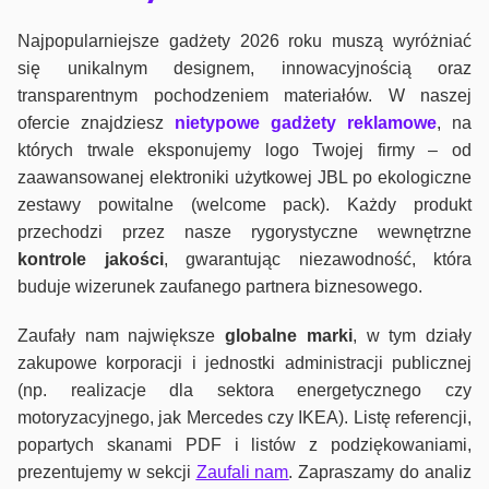
Najpopularniejsze gadżety 2026 roku muszą wyróżniać
się unikalnym designem, innowacyjnością oraz
transparentnym pochodzeniem materiałów. W naszej
ofercie znajdziesz
nietypowe gadżety reklamowe
, na
których trwale eksponujemy logo Twojej firmy – od
zaawansowanej elektroniki użytkowej JBL po ekologiczne
zestawy powitalne (welcome pack). Każdy produkt
przechodzi przez nasze rygorystyczne wewnętrzne
kontrole jako
ści
, gwarantując niezawodność, która
buduje wizerunek zaufanego partnera biznesowego.
Zaufały nam największe
globalne marki
, w tym działy
zakupowe korporacji i jednostki administracji publicznej
(np. realizacje dla sektora energetycznego czy
motoryzacyjnego, jak Mercedes czy IKEA). Listę referencji,
popartych skanami PDF i listów z podziękowaniami,
prezentujemy w sekcji
Zaufali nam
. Zapraszamy do analiz