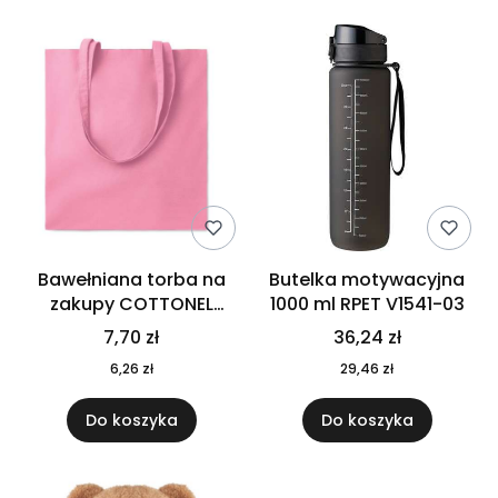
Bawełniana torba na
Butelka motywacyjna
zakupy COTTONEL
1000 ml RPET V1541-03
COLOUR++ MO9846-11
7,70 zł
36,24 zł
6,26 zł
29,46 zł
Do koszyka
Do koszyka