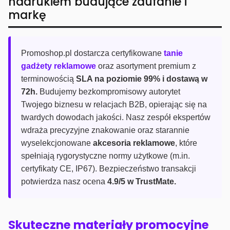
nadrukiem budujące zaufanie i
markę
Promoshop.pl dostarcza certyfikowane
tanie
gadżety reklamowe
oraz asortyment premium z
terminowością
SLA na poziomie 99% i dostawą w
72h.
Budujemy bezkompromisowy autorytet
Twojego biznesu w relacjach B2B, opierając się na
twardych dowodach jakości. Nasz zespół ekspertów
wdraża precyzyjne znakowanie oraz starannie
wyselekcjonowane
akcesoria reklamowe
, które
spełniają rygorystyczne normy użytkowe (m.in.
certyfikaty CE, IP67). Bezpieczeństwo transakcji
potwierdza nasz ocena
4.9/5 w TrustMate.
Skuteczne materiały promocyjne