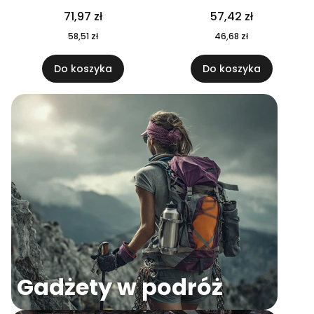
04
71,97 zł
57,42 zł
58,51 zł
46,68 zł
Do koszyka
Do koszyka
Gadżety w podróż