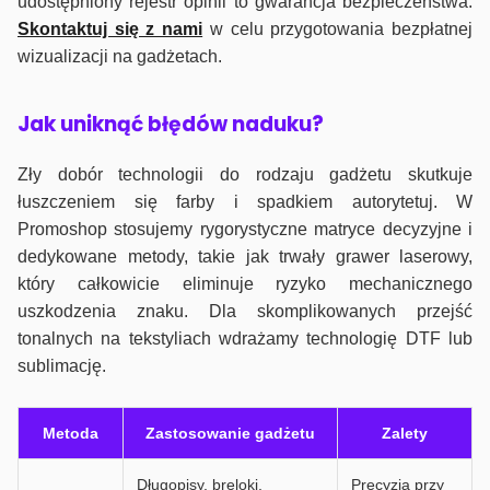
udostępniony rejestr opinii to gwarancja bezpieczeństwa.
Skontaktuj się z nami
w celu przygotowania bezpłatnej
wizualizacji na gadżetach.
J
ak uniknąć błędów naduku?
Zły dobór technologii do rodzaju gadżetu skutkuje
łuszczeniem się farby i spadkiem autorytetuj. W
Promoshop stosujemy rygorystyczne matryce decyzyjne i
dedykowane metody, takie jak trwały grawer laserowy,
który całkowicie eliminuje ryzyko mechanicznego
uszkodzenia znaku. Dla skomplikowanych przejść
tonalnych na tekstyliach wdrażamy technologię DTF lub
sublimację.
Metoda
Zastosowanie gadżetu
Zalety
Długopisy, breloki,
Precyzja przy