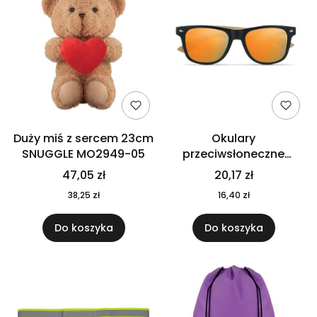
Duży miś z sercem 23cm
Okulary
SNUGGLE MO2949-05
przeciwsłoneczne
CALIFORNIA TOUCH
47,05 zł
20,17 zł
MO9617-10
38,25 zł
16,40 zł
Do koszyka
Do koszyka