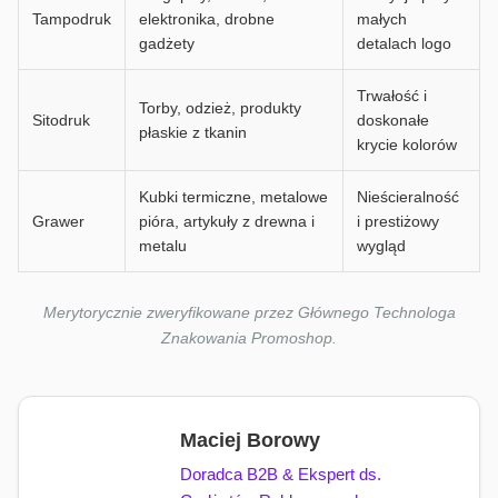
Tampodruk
elektronika, drobne
małych
gadżety
detalach logo
Trwałość i
Torby, odzież, produkty
Sitodruk
doskonałe
płaskie z tkanin
krycie kolorów
Kubki termiczne, metalowe
Nieścieralność
Grawer
pióra, artykuły z drewna i
i prestiżowy
metalu
wygląd
Merytorycznie zweryfikowane przez Głównego Technologa
Znakowania Promoshop.
Maciej Borowy
Doradca B2B & Ekspert ds.