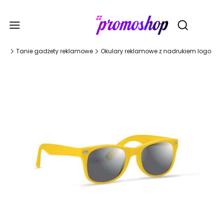
Gadże
Otwórz wy
wna
Tanie gadżety reklamowe
Okulary reklamowe z nadrukiem logo