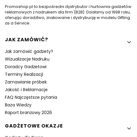
Promoshop.pl to bezpośredni dystrybutor i hurtownia gadżetów
reklamowych z nadrukiem dla firm (B2B). Działamy od 1998 roku,
oferując doradztwo, znakowanie i dystrybucję w modelu Gifting
as a Service.
Linki w stopce
JAK ZAMÓWIĆ?
Jak zamówić gadżety?
Wizualizacje Nadruku
Doradcy Gadżetowi
Terminy Realizacji
Zamawianie próbek
Jakość i Reklamacje
FAQ Najczęstsze pytania
Baza Wiedzy
Raport branżowy 2026
GADŻETOWE OKAZJE