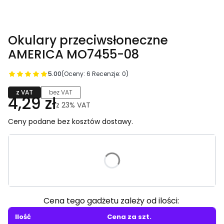
Okulary przeciwsłoneczne
AMERICA MO7455-08
5.00
(Oceny: 6 Recenzje: 0)
z VAT
bez VAT
4,29 zł
z
23%
VAT
Ceny podane bez kosztów dostawy.
Wybierz wariant produktu:
Poszczególne warianty mogą różnić się ceną
Cena tego gadżetu zależy od ilości:
Ilość
Cena za szt.