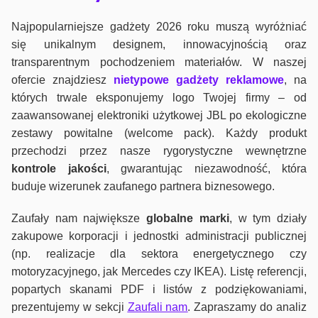
Najpopularniejsze gadżety 2026 roku muszą wyróżniać
się unikalnym designem, innowacyjnością oraz
transparentnym pochodzeniem materiałów. W naszej
ofercie znajdziesz
nietypowe gadżety reklamowe
, na
których trwale eksponujemy logo Twojej firmy – od
zaawansowanej elektroniki użytkowej JBL po ekologiczne
zestawy powitalne (welcome pack). Każdy produkt
przechodzi przez nasze rygorystyczne wewnętrzne
kontrole jako
ści
, gwarantując niezawodność, która
buduje wizerunek zaufanego partnera biznesowego.
Zaufały nam największe
globalne marki
, w tym działy
zakupowe korporacji i jednostki administracji publicznej
(np. realizacje dla sektora energetycznego czy
motoryzacyjnego, jak Mercedes czy IKEA). Listę referencji,
popartych skanami PDF i listów z podziękowaniami,
prezentujemy w sekcji
Zaufali nam
. Zapraszamy do analiz