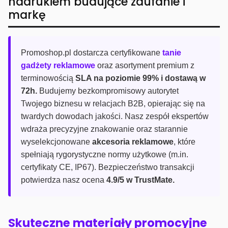
nadrukiem budujące zaufanie i
markę
Promoshop.pl dostarcza certyfikowane
tanie
gadżety reklamowe
oraz asortyment premium z
terminowością
SLA na poziomie 99% i dostawą w
72h.
Budujemy bezkompromisowy autorytet
Twojego biznesu w relacjach B2B, opierając się na
twardych dowodach jakości. Nasz zespół ekspertów
wdraża precyzyjne znakowanie oraz starannie
wyselekcjonowane
akcesoria reklamowe
, które
spełniają rygorystyczne normy użytkowe (m.in.
certyfikaty CE, IP67). Bezpieczeństwo transakcji
potwierdza nasz ocena
4.9/5 w TrustMate.
Skuteczne materiały promocyjne