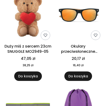
Duży miś z sercem 23cm
Okulary
SNUGGLE MO2949-05
przeciwsłoneczne
CALIFORNIA TOUCH
47,05 zł
20,17 zł
MO9617-10
38,25 zł
16,40 zł
Do koszyka
Do koszyka