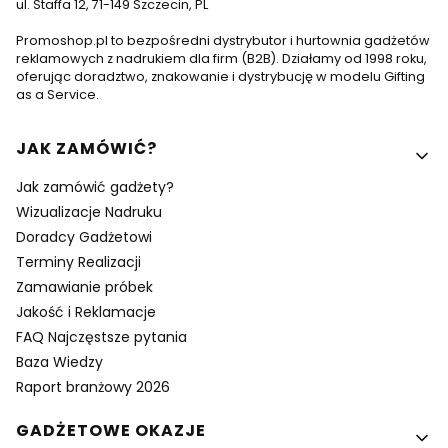
ul. Staffa 12, 71-149 Szczecin, PL
Promoshop.pl to bezpośredni dystrybutor i hurtownia gadżetów
reklamowych z nadrukiem dla firm (B2B). Działamy od 1998 roku,
oferując doradztwo, znakowanie i dystrybucję w modelu Gifting
as a Service.
Linki w stopce
JAK ZAMÓWIĆ?
Jak zamówić gadżety?
Wizualizacje Nadruku
Doradcy Gadżetowi
Terminy Realizacji
Zamawianie próbek
Jakość i Reklamacje
FAQ Najczęstsze pytania
Baza Wiedzy
Raport branżowy 2026
GADŻETOWE OKAZJE