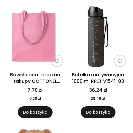
Bawełniana torba na
Butelka motywacyjna
zakupy COTTONEL
1000 ml RPET V1541-03
COLOUR++ MO9846-11
7,70 zł
36,24 zł
6,26 zł
29,46 zł
Do koszyka
Do koszyka