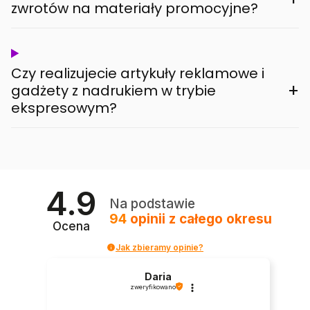
zwrotów na materiały promocyjne?
Czy realizujecie artykuły reklamowe i
+
gadżety z nadrukiem w trybie
ekspresowym?
4.9
Na podstawie
94
opinii
z całego okresu
Ocena
Jak zbieramy opinie?
Daria
zweryfikowano