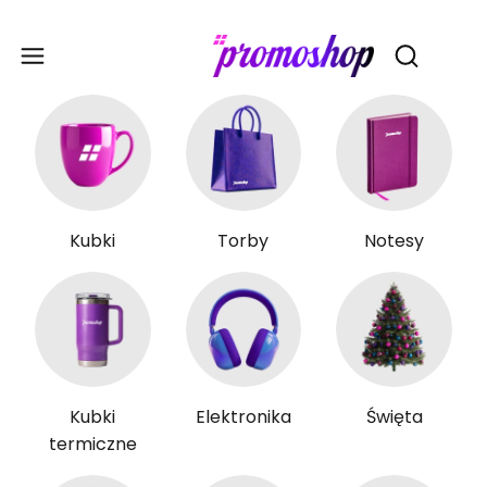
Gadże
Otwórz wy
Kubki
Torby
Notesy
Kubki
Elektronika
Święta
termiczne