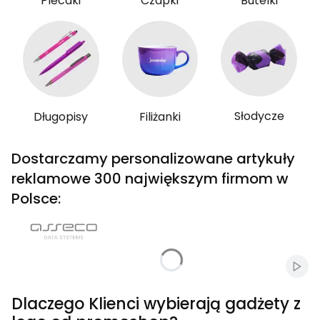
Plecaki
Czapki
Butelki
Słodycze
Długopisy
Filiżanki
Dostarczamy personalizowane artykuły
reklamowe 300 największym firmom w
Polsce:
Włąc
Dlaczego Klienci wybierają gadżety z