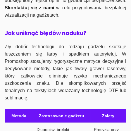
udostępniony rejestr opinii to gwarancja bezpieczeństwa.
Skontaktuj się z nami
w celu przygotowania bezpłatnej
wizualizacji na gadżetach.
J
ak uniknąć błędów naduku?
Zły dobór technologii do rodzaju gadżetu skutkuje
łuszczeniem się farby i spadkiem autorytetuj. W
Promoshop stosujemy rygorystyczne matryce decyzyjne i
dedykowane metody, takie jak trwały grawer laserowy,
który całkowicie eliminuje ryzyko mechanicznego
uszkodzenia znaku. Dla skomplikowanych przejść
tonalnych na tekstyliach wdrażamy technologię DTF lub
sublimację.
Metoda
Zastosowanie gadżetu
Zalety
Długopisy, breloki,
Precyzja przy