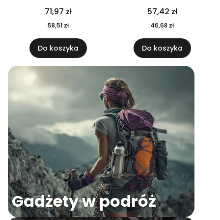
04
71,97 zł
57,42 zł
58,51 zł
46,68 zł
Do koszyka
Do koszyka
Gadżety w podróż