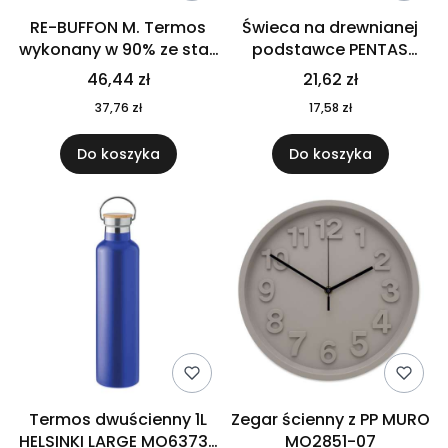
RE-BUFFON M. Termos
Świeca na drewnianej
wykonany w 90% ze stali
podstawce PENTAS
nierdzewnej
MO6282-40
46,44 zł
21,62 zł
pochodzącej z
37,76 zł
17,58 zł
recyklingu 520 ml 94294
Do koszyka
Do koszyka
Termos dwuścienny 1L
Zegar ścienny z PP MURO
HELSINKI LARGE MO6373-
MO2851-07