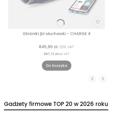
Głośniki jbl słuchawki - CHARGE 4
845,90 zł
z
23%
VAT
687,72 zł
bez VAT
Do koszyka
Gadżety firmowe TOP 20 w 2026 roku