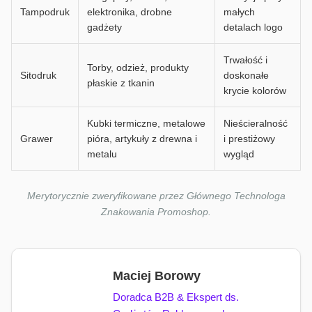
Tampodruk
elektronika, drobne
małych
gadżety
detalach logo
Trwałość i
Torby, odzież, produkty
Sitodruk
doskonałe
płaskie z tkanin
krycie kolorów
Kubki termiczne, metalowe
Nieścieralność
Grawer
pióra, artykuły z drewna i
i prestiżowy
metalu
wygląd
Merytorycznie zweryfikowane przez Głównego Technologa
Znakowania Promoshop.
Maciej Borowy
Doradca B2B & Ekspert ds.