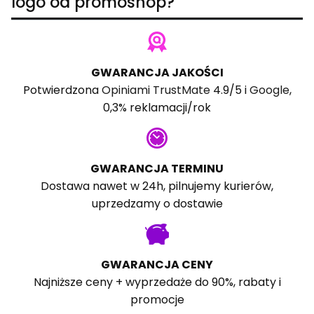
logo od promoshop?
GWARANCJA JAKOŚCI
Potwierdzona
Opiniami TrustMate
4.9/5 i
Google
,
0,3% reklamacji/rok
GWARANCJA TERMINU
Dostawa nawet w 24h, pilnujemy kurierów,
uprzedzamy o dostawie
GWARANCJA CENY
Najniższe ceny + wyprzedaże do 90%, rabaty i
promocje