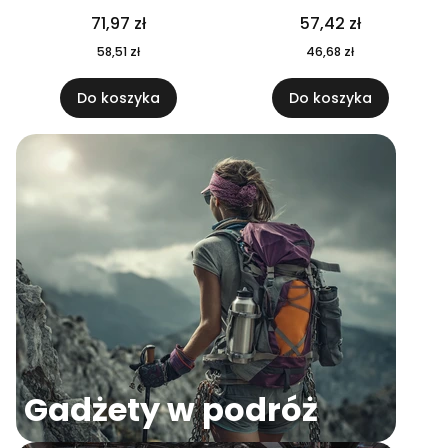
04
71,97 zł
57,42 zł
58,51 zł
46,68 zł
Do koszyka
Do koszyka
Gadżety w podróż