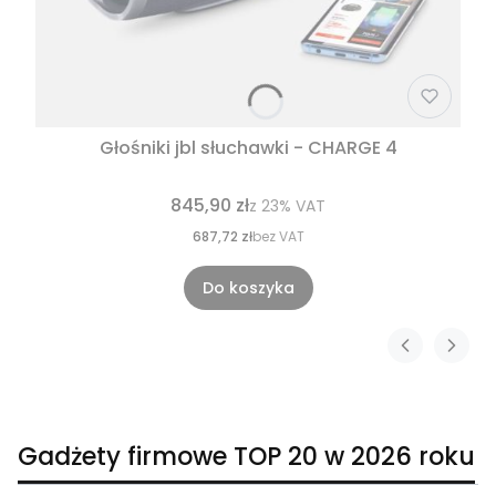
Głośniki jbl słuchawki - CHARGE 4
845,90 zł
z
23%
VAT
687,72 zł
bez VAT
Do koszyka
Gadżety firmowe TOP 20 w 2026 roku