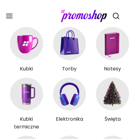
Gadże
Otwórz wy
Kubki
Torby
Notesy
Kubki
Elektronika
Święta
termiczne