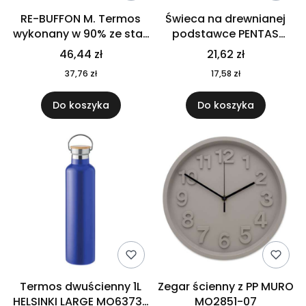
RE-BUFFON M. Termos
Świeca na drewnianej
wykonany w 90% ze stali
podstawce PENTAS
nierdzewnej
MO6282-40
46,44 zł
21,62 zł
pochodzącej z
37,76 zł
17,58 zł
recyklingu 520 ml 94294
Do koszyka
Do koszyka
Termos dwuścienny 1L
Zegar ścienny z PP MURO
HELSINKI LARGE MO6373-
MO2851-07