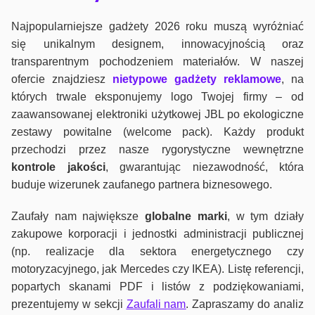
Najpopularniejsze gadżety 2026 roku muszą wyróżniać
się unikalnym designem, innowacyjnością oraz
transparentnym pochodzeniem materiałów. W naszej
ofercie znajdziesz
nietypowe gadżety reklamowe
, na
których trwale eksponujemy logo Twojej firmy – od
zaawansowanej elektroniki użytkowej JBL po ekologiczne
zestawy powitalne (welcome pack). Każdy produkt
przechodzi przez nasze rygorystyczne wewnętrzne
kontrole jako
ści
, gwarantując niezawodność, która
buduje wizerunek zaufanego partnera biznesowego.
Zaufały nam największe
globalne marki
, w tym działy
zakupowe korporacji i jednostki administracji publicznej
(np. realizacje dla sektora energetycznego czy
motoryzacyjnego, jak Mercedes czy IKEA). Listę referencji,
popartych skanami PDF i listów z podziękowaniami,
prezentujemy w sekcji
Zaufali nam
. Zapraszamy do analiz