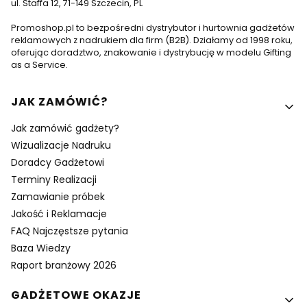
ul. Staffa 12, 71-149 Szczecin, PL
Promoshop.pl to bezpośredni dystrybutor i hurtownia gadżetów
reklamowych z nadrukiem dla firm (B2B). Działamy od 1998 roku,
oferując doradztwo, znakowanie i dystrybucję w modelu Gifting
as a Service.
Linki w stopce
JAK ZAMÓWIĆ?
Jak zamówić gadżety?
Wizualizacje Nadruku
Doradcy Gadżetowi
Terminy Realizacji
Zamawianie próbek
Jakość i Reklamacje
FAQ Najczęstsze pytania
Baza Wiedzy
Raport branżowy 2026
GADŻETOWE OKAZJE