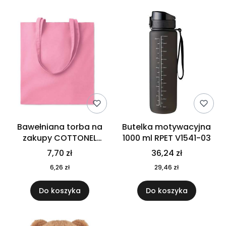
Bawełniana torba na
Butelka motywacyjna
zakupy COTTONEL
1000 ml RPET V1541-03
COLOUR++ MO9846-11
7,70 zł
36,24 zł
6,26 zł
29,46 zł
Do koszyka
Do koszyka