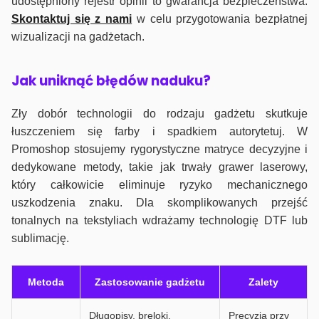
udostępniony rejestr opinii to gwarancja bezpieczeństwa.
Skontaktuj się z nami
w celu przygotowania bezpłatnej
wizualizacji na gadżetach.
J
ak uniknąć błędów naduku?
Zły dobór technologii do rodzaju gadżetu skutkuje
łuszczeniem się farby i spadkiem autorytetuj. W
Promoshop stosujemy rygorystyczne matryce decyzyjne i
dedykowane metody, takie jak trwały grawer laserowy,
który całkowicie eliminuje ryzyko mechanicznego
uszkodzenia znaku. Dla skomplikowanych przejść
tonalnych na tekstyliach wdrażamy technologię DTF lub
sublimację.
Metoda
Zastosowanie gadżetu
Zalety
Długopisy, breloki,
Precyzja przy