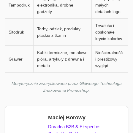
Tampodruk
elektronika, drobne
małych
gadżety
detalach logo
Trwałość i
Torby, odzież, produkty
Sitodruk
doskonałe
płaskie z tkanin
krycie kolorów
Kubki termiczne, metalowe
Nieścieralność
Grawer
pióra, artykuły z drewna i
i prestiżowy
metalu
wygląd
Merytorycznie zweryfikowane przez Głównego Technologa
Znakowania Promoshop.
Maciej Borowy
Doradca B2B & Ekspert ds.