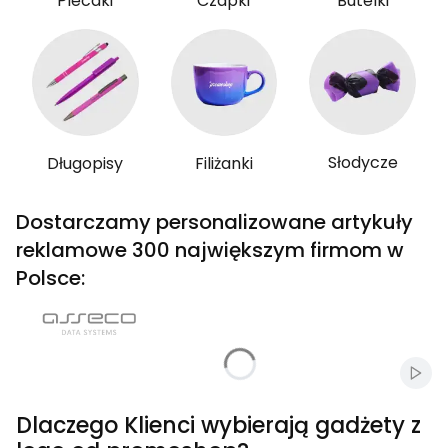
Plecaki
Czapki
Butelki
Słodycze
Długopisy
Filiżanki
Dostarczamy personalizowane artykuły
reklamowe 300 największym firmom w
Polsce:
Włąc
Dlaczego Klienci wybierają gadżety z