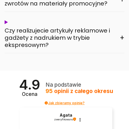
zwrotów na materiały promocyjne?
Czy realizujecie artykuły reklamowe i
+
gadżety z nadrukiem w trybie
ekspresowym?
4.9
Na podstawie
95
opinii
z całego okresu
Ocena
Jak zbieramy opinie?
Agata
zweryfikowano