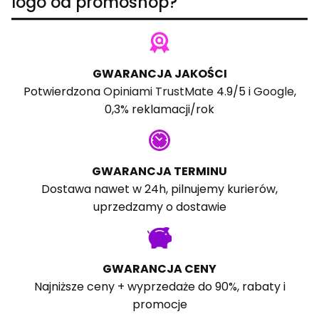
logo od promoshop?
GWARANCJA JAKOŚCI
Potwierdzona
Opiniami TrustMate
4.9/5 i
Google
,
0,3% reklamacji/rok
GWARANCJA TERMINU
Dostawa nawet w 24h, pilnujemy kurierów,
uprzedzamy o dostawie
GWARANCJA CENY
Najniższe ceny + wyprzedaże do 90%, rabaty i
promocje