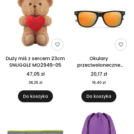
Duży miś z sercem 23cm
Okulary
SNUGGLE MO2949-05
przeciwsłoneczne
CALIFORNIA TOUCH
47,05 zł
20,17 zł
MO9617-10
38,25 zł
16,40 zł
Do koszyka
Do koszyka