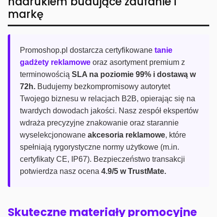
nadrukiem budujące zaufanie i
markę
Promoshop.pl dostarcza certyfikowane
tanie
gadżety reklamowe
oraz asortyment premium z
terminowością
SLA na poziomie 99% i dostawą w
72h.
Budujemy bezkompromisowy autorytet
Twojego biznesu w relacjach B2B, opierając się na
twardych dowodach jakości. Nasz zespół ekspertów
wdraża precyzyjne znakowanie oraz starannie
wyselekcjonowane
akcesoria reklamowe
, które
spełniają rygorystyczne normy użytkowe (m.in.
certyfikaty CE, IP67). Bezpieczeństwo transakcji
potwierdza nasz ocena
4.9/5 w TrustMate.
Skuteczne materiały promocyjne