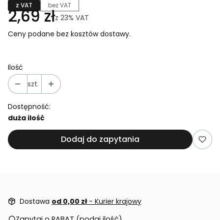
z VAT
bez VAT
2,69 zł
z
23%
VAT
Ceny podane bez kosztów dostawy.
Ilość
szt.
Dostępność:
duża ilość
Dodaj do zapytania
Dostawa
od 0,00 zł
- Kurier krajowy
Zapytaj o RABAT (podaj ilość)