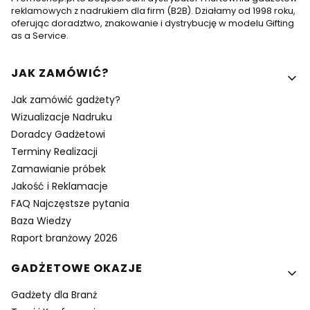
reklamowych z nadrukiem dla firm (B2B). Działamy od 1998 roku,
oferując doradztwo, znakowanie i dystrybucję w modelu Gifting
as a Service.
Linki w stopce
JAK ZAMÓWIĆ?
Jak zamówić gadżety?
Wizualizacje Nadruku
Doradcy Gadżetowi
Terminy Realizacji
Zamawianie próbek
Jakość i Reklamacje
FAQ Najczęstsze pytania
Baza Wiedzy
Raport branżowy 2026
GADŻETOWE OKAZJE
Gadżety dla Branż