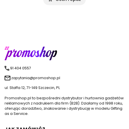
91 404 0557
zapytania@promoshop.pl
ul. Staffa 12, 71-149 Szczecin, PL
Promoshop.pl to bezpośredni dystrybutor i hurtownia gadżetów
reklamowych z nadrukiem dla firm (B2B). Działamy od 1998 roku,
oferując doradztwo, znakowanie i dystrybucję w modelu Gifting
as a Service.
Linki w stopce