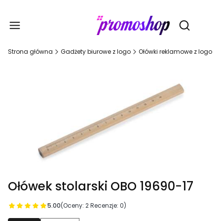
Gadże
Otwórz wy
Strona główna
Gadżety biurowe z logo
Ołówki reklamowe z logo
Ołówek stolarski OBO 19690-17
5.00
(Oceny: 2 Recenzje: 0)