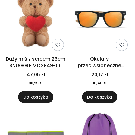
Duży miś z sercem 23cm
Okulary
SNUGGLE MO2949-05
przeciwsłoneczne
CALIFORNIA TOUCH
47,05 zł
20,17 zł
MO9617-10
38,25 zł
16,40 zł
Do koszyka
Do koszyka