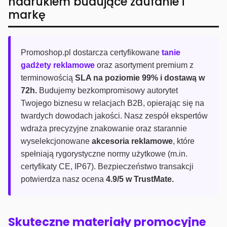
nadrukiem budujące zaufanie i
markę
Promoshop.pl dostarcza certyfikowane
tanie
gadżety reklamowe
oraz asortyment premium z
terminowością
SLA na poziomie 99% i dostawą w
72h.
Budujemy bezkompromisowy autorytet
Twojego biznesu w relacjach B2B, opierając się na
twardych dowodach jakości. Nasz zespół ekspertów
wdraża precyzyjne znakowanie oraz starannie
wyselekcjonowane
akcesoria reklamowe
, które
spełniają rygorystyczne normy użytkowe (m.in.
certyfikaty CE, IP67). Bezpieczeństwo transakcji
potwierdza nasz ocena
4.9/5 w TrustMate.
Skuteczne materiały promocyjne