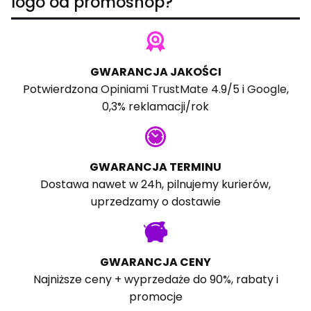
logo od promoshop?
GWARANCJA JAKOŚCI
Potwierdzona
Opiniami TrustMate
4.9/5 i
Google
,
0,3% reklamacji/rok
GWARANCJA TERMINU
Dostawa nawet w 24h, pilnujemy kurierów,
uprzedzamy o dostawie
GWARANCJA CENY
Najniższe ceny + wyprzedaże do 90%, rabaty i
promocje