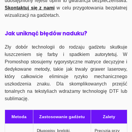
udostępniony rejestr opinii to gwarancja bezpieczeństwa.
Skontaktuj się z nami
w celu przygotowania bezpłatnej
wizualizacji na gadżetach.
J
ak uniknąć błędów naduku?
Zły dobór technologii do rodzaju gadżetu skutkuje
łuszczeniem się farby i spadkiem autorytetuj. W
Promoshop stosujemy rygorystyczne matryce decyzyjne i
dedykowane metody, takie jak trwały grawer laserowy,
który całkowicie eliminuje ryzyko mechanicznego
uszkodzenia znaku. Dla skomplikowanych przejść
tonalnych na tekstyliach wdrażamy technologię DTF lub
sublimację.
Metoda
Zastosowanie gadżetu
Zalety
Długopisy, breloki,
Precyzja przy