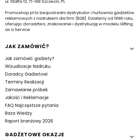
ul. Staffa 12, 71-149 Szczecin, PL
Promoshop.pl to bezpośredni dystrybutor i hurtownia gadżetów
reklamowych z nadrukiem dla firm (B2B). Działamy od 1998 roku,
oferując doradztwo, znakowanie i dystrybucję w modelu Gifting
as a Service.
Linki w stopce
JAK ZAMÓWIĆ?
Jak zamówić gadżety?
Wizualizacje Nadruku
Doradcy Gadżetowi
Terminy Realizacji
Zamawianie próbek
Jakość i Reklamacje
FAQ Najczęstsze pytania
Baza Wiedzy
Raport branżowy 2026
GADŻETOWE OKAZJE