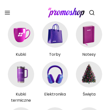
Gadże
Otwórz wy
Kubki
Torby
Notesy
Kubki
Elektronika
Święta
termiczne