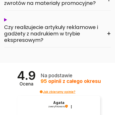
zwrotów na materiały promocyjne?
Czy realizujecie artykuły reklamowe i
+
gadżety z nadrukiem w trybie
ekspresowym?
4.9
Na podstawie
95
opinii
z całego okresu
Ocena
Jak zbieramy opinie?
Agata
zweryfikowano