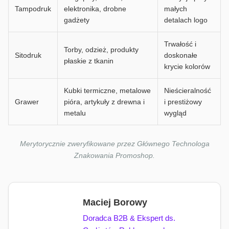
Tampodruk
elektronika, drobne
małych
gadżety
detalach logo
Trwałość i
Torby, odzież, produkty
Sitodruk
doskonałe
płaskie z tkanin
krycie kolorów
Kubki termiczne, metalowe
Nieścieralność
Grawer
pióra, artykuły z drewna i
i prestiżowy
metalu
wygląd
Merytorycznie zweryfikowane przez Głównego Technologa
Znakowania Promoshop.
Maciej Borowy
Doradca B2B & Ekspert ds.