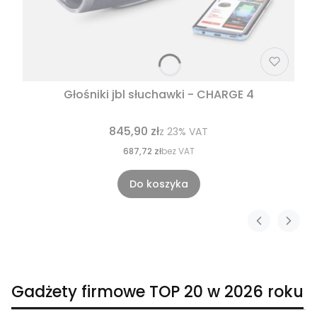
Głośniki jbl słuchawki - CHARGE 4
845,90 zł
z
23%
VAT
687,72 zł
bez VAT
Do koszyka
Gadżety firmowe TOP 20 w 2026 roku