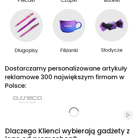
Plecaki
Czapki
Butelki
Słodycze
Długopisy
Filiżanki
Dostarczamy personalizowane artykuły
reklamowe 300 największym firmom w
Polsce:
Włąc
Dlaczego Klienci wybierają gadżety z