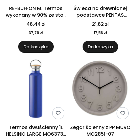
RE-BUFFON M. Termos
Świeca na drewnianej
wykonany w 90% ze stali
podstawce PENTAS
nierdzewnej
MO6282-40
46,44 zł
21,62 zł
pochodzącej z
37,76 zł
17,58 zł
recyklingu 520 ml 94294
Do koszyka
Do koszyka
Termos dwuścienny 1L
Zegar ścienny z PP MURO
HELSINKI LARGE MO6373-
MO2851-07