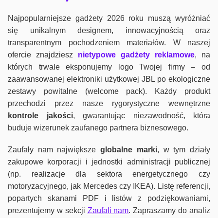
Najpopularniejsze gadżety 2026 roku muszą wyróżniać
się unikalnym designem, innowacyjnością oraz
transparentnym pochodzeniem materiałów. W naszej
ofercie znajdziesz
nietypowe gadżety reklamowe
, na
których trwale eksponujemy logo Twojej firmy – od
zaawansowanej elektroniki użytkowej JBL po ekologiczne
zestawy powitalne (welcome pack). Każdy produkt
przechodzi przez nasze rygorystyczne wewnętrzne
kontrole jako
ści
, gwarantując niezawodność, która
buduje wizerunek zaufanego partnera biznesowego.
Zaufały nam największe
globalne marki
, w tym działy
zakupowe korporacji i jednostki administracji publicznej
(np. realizacje dla sektora energetycznego czy
motoryzacyjnego, jak Mercedes czy IKEA). Listę referencji,
popartych skanami PDF i listów z podziękowaniami,
prezentujemy w sekcji
Zaufali nam
. Zapraszamy do analiz