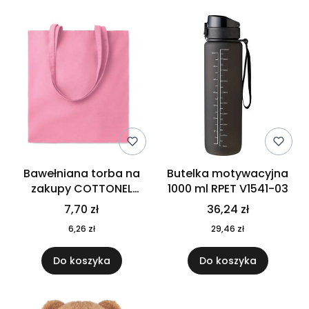
Bawełniana torba na
Butelka motywacyjna
zakupy COTTONEL
1000 ml RPET V1541-03
COLOUR++ MO9846-11
7,70 zł
36,24 zł
6,26 zł
29,46 zł
Do koszyka
Do koszyka