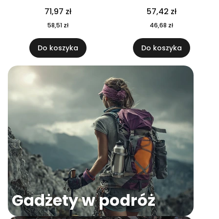
04
71,97 zł
57,42 zł
58,51 zł
46,68 zł
Do koszyka
Do koszyka
Gadżety w podróż