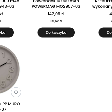
0.000 mAh
Powerbank 10.000 mAh
RE-BUFF
943-03
POWERMAG MO2957-03
wykonany 
nierdzewne
zł
142,09 zł
4
recykling
ł
115,52 zł
yka
Do koszyka
Do
 z PP MURO
-07