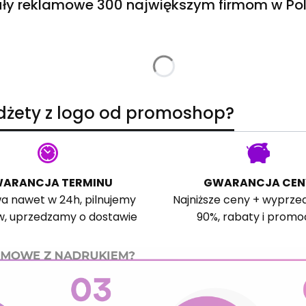
ły reklamowe 300 największym firmom w Pol
adżety z logo od promoshop?
ARANCJA TERMINU
GWARANCJA CEN
a nawet w 24h, pilnujemy
Najniższe ceny + wyprze
w, uprzedzamy o dostawie
90%, rabaty i promo