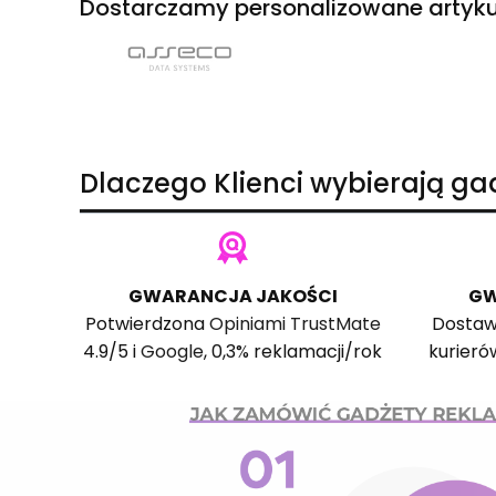
Dostarczamy personalizowane artyku
Dlaczego Klienci wybierają g
GWARANCJA JAKOŚCI
GW
Potwierdzona
Opiniami TrustMate
Dostaw
4.9/5 i
Google
, 0,3% reklamacji/rok
kurieró