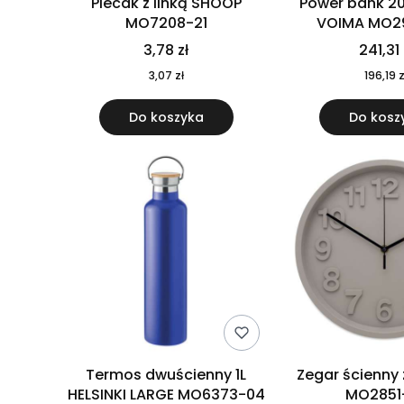
Plecak z linką SHOOP
Power bank 2
MO7208-21
VOIMA MO2
3,78 zł
241,31 
3,07 zł
196,19 z
Do koszyka
Do kosz
Termos dwuścienny 1L
Zegar ścienny
HELSINKI LARGE MO6373-04
MO2851