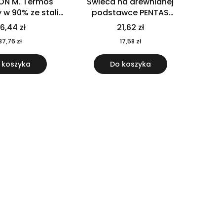
ON M. Termos
Świeca na drewnianej
w 90% ze stali
podstawce PENTAS
j pochodzącej z
MO6282-40
6,44 zł
21,62 zł
u 520 ml 94294
37,76 zł
17,58 zł
 koszyka
Do koszyka