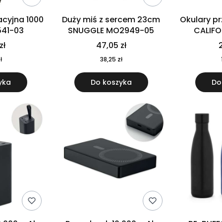
cyjna 1000
Duży miś z sercem 23cm
Okulary p
541-03
SNUGGLE MO2949-05
CALIF
MO
zł
47,05 zł
2
ł
38,25 zł
yka
Do koszyka
Do