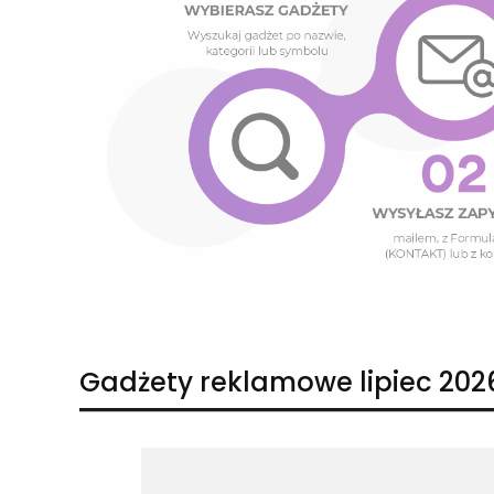
Naciśnij Enter lub spację, aby otworzyć stronę.
Naciśnij Enter lub spację, aby otworzyć stronę.
Gadżety reklamowe lipiec 202