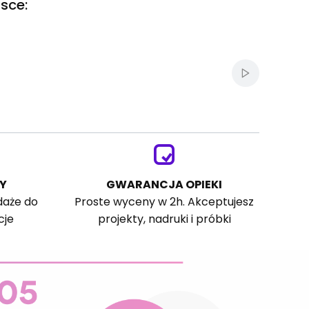
sce:
Włącz autom
Y
GWARANCJA OPIEKI
daże do
Proste wyceny w 2h. Akceptujesz
cje
projekty, nadruki i próbki