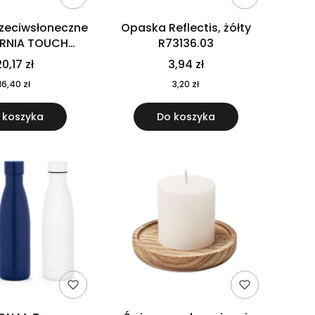
rzeciwsłoneczne
Opaska Reflectis, żółty
ORNIA TOUCH
R73136.03
9617-10
0,17 zł
3,94 zł
16,40 zł
3,20 zł
 koszyka
Do koszyka