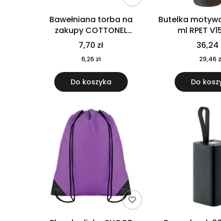
Bawełniana torba na
Butelka motywa
zakupy COTTONEL
ml RPET V1
COLOUR++ MO9846-11
7,70 zł
36,24 
6,26 zł
29,46 z
Do koszyka
Do kosz