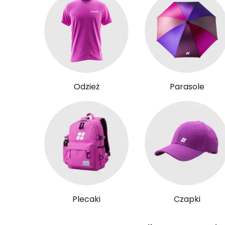
Odzież
Parasole
Plecaki
Czapki