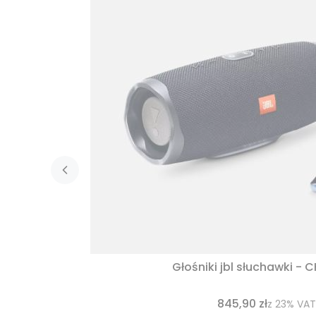
Głośniki jbl słuchawki - 
845,90 zł
z
23%
VAT