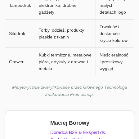
Tampodruk
elektronika, drobne
małych
gadżety
detalach logo
Trwałość i
Torby, odzież, produkty
Sitodruk
doskonałe
płaskie z tkanin
krycie kolorów
Kubki termiczne, metalowe
Nieścieralność
Grawer
pióra, artykuły z drewna i
i prestiżowy
metalu
wygląd
Merytorycznie zweryfikowane przez Głównego Technologa
Znakowania Promoshop.
Maciej Borowy
Doradca B2B & Ekspert ds.