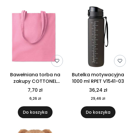
Bawełniana torba na
Butelka motywacyjna
zakupy COTTONEL
1000 ml RPET V1541-03
COLOUR++ MO9846-11
7,70 zł
36,24 zł
6,26 zł
29,46 zł
Do koszyka
Do koszyka