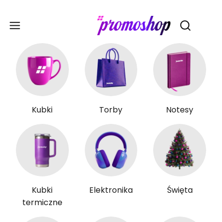
Gadże
Otwórz wy
Kubki
Torby
Notesy
Kubki
Elektronika
Święta
termiczne