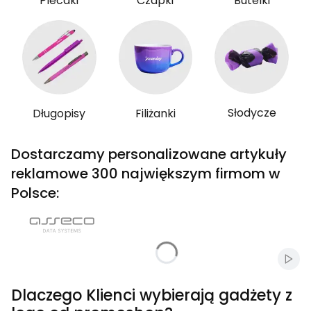
Plecaki
Czapki
Butelki
Słodycze
Długopisy
Filiżanki
Dostarczamy personalizowane artykuły
reklamowe 300 największym firmom w
Polsce:
Włąc
Dlaczego Klienci wybierają gadżety z