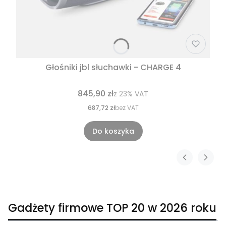
Głośniki jbl słuchawki - CHARGE 4
845,90 zł
z
23%
VAT
687,72 zł
bez VAT
Do koszyka
Gadżety firmowe TOP 20 w 2026 roku