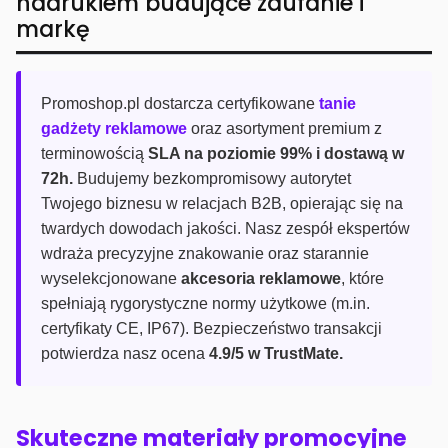
nadrukiem budujące zaufanie i
markę
Promoshop.pl dostarcza certyfikowane
tanie
gadżety reklamowe
oraz asortyment premium z
terminowością
SLA na poziomie 99% i dostawą w
72h.
Budujemy bezkompromisowy autorytet
Twojego biznesu w relacjach B2B, opierając się na
twardych dowodach jakości. Nasz zespół ekspertów
wdraża precyzyjne znakowanie oraz starannie
wyselekcjonowane
akcesoria reklamowe
, które
spełniają rygorystyczne normy użytkowe (m.in.
certyfikaty CE, IP67). Bezpieczeństwo transakcji
potwierdza nasz ocena
4.9/5 w TrustMate.
Skuteczne materiały promocyjne