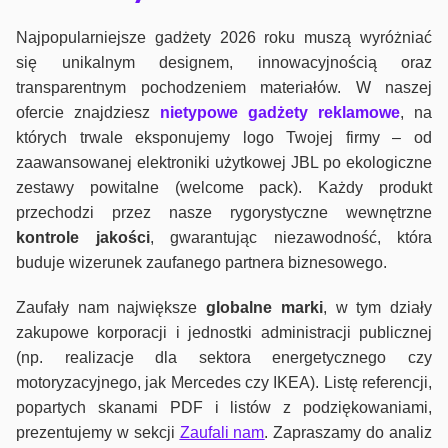
Najpopularniejsze gadżety 2026 roku muszą wyróżniać
się unikalnym designem, innowacyjnością oraz
transparentnym pochodzeniem materiałów. W naszej
ofercie znajdziesz
nietypowe gadżety reklamowe
, na
których trwale eksponujemy logo Twojej firmy – od
zaawansowanej elektroniki użytkowej JBL po ekologiczne
zestawy powitalne (welcome pack). Każdy produkt
przechodzi przez nasze rygorystyczne wewnętrzne
kontrole jako
ści
, gwarantując niezawodność, która
buduje wizerunek zaufanego partnera biznesowego.
Zaufały nam największe
globalne marki
, w tym działy
zakupowe korporacji i jednostki administracji publicznej
(np. realizacje dla sektora energetycznego czy
motoryzacyjnego, jak Mercedes czy IKEA). Listę referencji,
popartych skanami PDF i listów z podziękowaniami,
prezentujemy w sekcji
Zaufali nam
. Zapraszamy do analiz