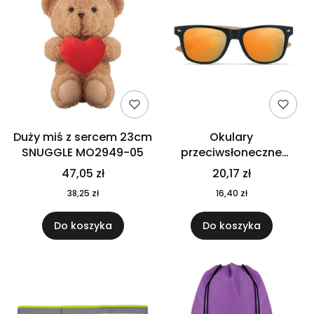
Duży miś z sercem 23cm
Okulary
SNUGGLE MO2949-05
przeciwsłoneczne
CALIFORNIA TOUCH
47,05 zł
20,17 zł
MO9617-10
38,25 zł
16,40 zł
Do koszyka
Do koszyka