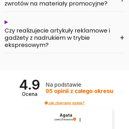
zwrotów na materiały promocyjne?
Czy realizujecie artykuły reklamowe i
+
gadżety z nadrukiem w trybie
ekspresowym?
4.9
Na podstawie
95
opinii
z całego okresu
Ocena
Jak zbieramy opinie?
Agata
zweryfikowano