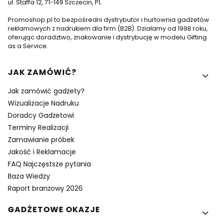
ul. Staffa 12, 71-149 Szczecin, PL
Promoshop.pl to bezpośredni dystrybutor i hurtownia gadżetów
reklamowych z nadrukiem dla firm (B2B). Działamy od 1998 roku,
oferując doradztwo, znakowanie i dystrybucję w modelu Gifting
as a Service.
Linki w stopce
JAK ZAMÓWIĆ?
Jak zamówić gadżety?
Wizualizacje Nadruku
Doradcy Gadżetowi
Terminy Realizacji
Zamawianie próbek
Jakość i Reklamacje
FAQ Najczęstsze pytania
Baza Wiedzy
Raport branżowy 2026
GADŻETOWE OKAZJE