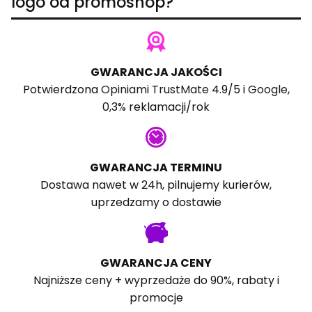
logo od promoshop?
GWARANCJA JAKOŚCI
Potwierdzona
Opiniami TrustMate
4.9/5 i
Google
,
0,3% reklamacji/rok
GWARANCJA TERMINU
Dostawa nawet w 24h, pilnujemy kurierów,
uprzedzamy o dostawie
GWARANCJA CENY
Najniższe ceny + wyprzedaże do 90%, rabaty i
promocje