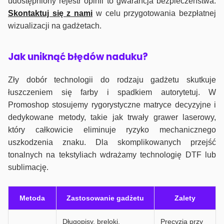
udostępniony rejestr opinii to gwarancja bezpieczeństwa.
Skontaktuj się z nami
w celu przygotowania bezpłatnej
wizualizacji na gadżetach.
J
ak uniknąć błędów naduku?
Zły dobór technologii do rodzaju gadżetu skutkuje
łuszczeniem się farby i spadkiem autorytetuj. W
Promoshop stosujemy rygorystyczne matryce decyzyjne i
dedykowane metody, takie jak trwały grawer laserowy,
który całkowicie eliminuje ryzyko mechanicznego
uszkodzenia znaku. Dla skomplikowanych przejść
tonalnych na tekstyliach wdrażamy technologię DTF lub
sublimację.
Metoda
Zastosowanie gadżetu
Zalety
Długopisy, breloki,
Precyzja przy