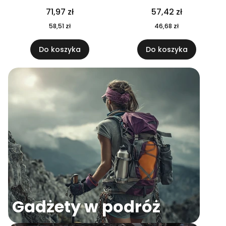
04
71,97 zł
57,42 zł
58,51 zł
46,68 zł
Do koszyka
Do koszyka
Gadżety w podróż