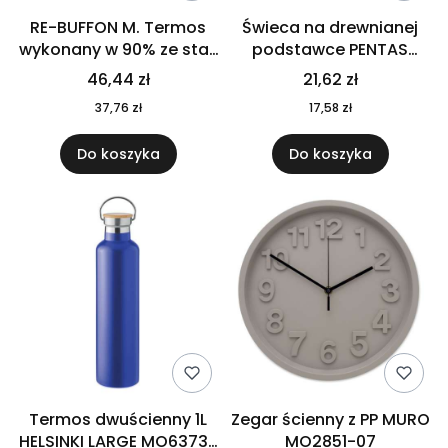
RE-BUFFON M. Termos
Świeca na drewnianej
wykonany w 90% ze stali
podstawce PENTAS
nierdzewnej
MO6282-40
46,44 zł
21,62 zł
pochodzącej z
37,76 zł
17,58 zł
recyklingu 520 ml 94294
Do koszyka
Do koszyka
Termos dwuścienny 1L
Zegar ścienny z PP MURO
HELSINKI LARGE MO6373-
MO2851-07