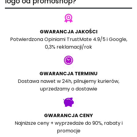
logo od promoshop?
GWARANCJA JAKOŚCI
Potwierdzona
Opiniami TrustMate
4.9/5 i
Google
,
0,3% reklamacji/rok
GWARANCJA TERMINU
Dostawa nawet w 24h, pilnujemy kurierów,
uprzedzamy o dostawie
GWARANCJA CENY
Najniższe ceny + wyprzedaże do 90%, rabaty i
promocje