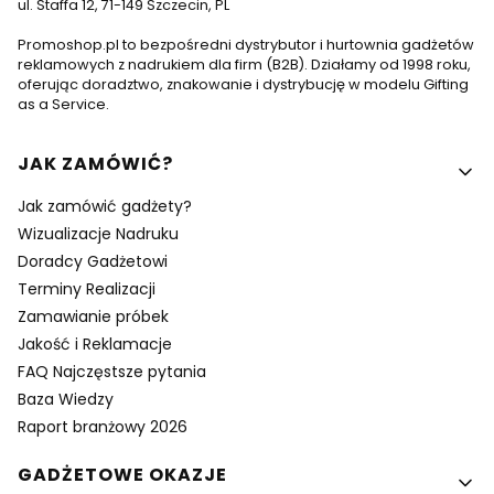
ul. Staffa 12, 71-149 Szczecin, PL
Promoshop.pl to bezpośredni dystrybutor i hurtownia gadżetów
reklamowych z nadrukiem dla firm (B2B). Działamy od 1998 roku,
oferując doradztwo, znakowanie i dystrybucję w modelu Gifting
as a Service.
Linki w stopce
JAK ZAMÓWIĆ?
Jak zamówić gadżety?
Wizualizacje Nadruku
Doradcy Gadżetowi
Terminy Realizacji
Zamawianie próbek
Jakość i Reklamacje
FAQ Najczęstsze pytania
Baza Wiedzy
Raport branżowy 2026
GADŻETOWE OKAZJE