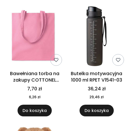
Bawełniana torba na
Butelka motywacyjna
zakupy COTTONEL
1000 ml RPET V1541-03
COLOUR++ MO9846-11
7,70 zł
36,24 zł
6,26 zł
29,46 zł
Do koszyka
Do koszyka