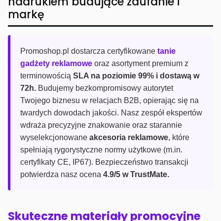
nadrukiem budujące zaufanie i
markę
Promoshop.pl dostarcza certyfikowane
tanie
gadżety reklamowe
oraz asortyment premium z
terminowością
SLA na poziomie 99% i dostawą w
72h.
Budujemy bezkompromisowy autorytet
Twojego biznesu w relacjach B2B, opierając się na
twardych dowodach jakości. Nasz zespół ekspertów
wdraża precyzyjne znakowanie oraz starannie
wyselekcjonowane
akcesoria reklamowe
, które
spełniają rygorystyczne normy użytkowe (m.in.
certyfikaty CE, IP67). Bezpieczeństwo transakcji
potwierdza nasz ocena
4.9/5 w TrustMate.
Skuteczne materiały promocyjne