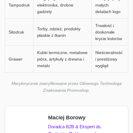
Tampodruk
elektronika, drobne
małych
gadżety
detalach logo
Trwałość i
Torby, odzież, produkty
Sitodruk
doskonałe
płaskie z tkanin
krycie kolorów
Kubki termiczne, metalowe
Nieścieralność
Grawer
pióra, artykuły z drewna i
i prestiżowy
metalu
wygląd
Merytorycznie zweryfikowane przez Głównego Technologa
Znakowania Promoshop.
Maciej Borowy
Doradca B2B & Ekspert ds.