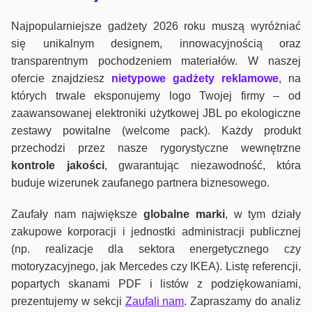
Najpopularniejsze gadżety 2026 roku muszą wyróżniać
się unikalnym designem, innowacyjnością oraz
transparentnym pochodzeniem materiałów. W naszej
ofercie znajdziesz
nietypowe gadżety reklamowe
, na
których trwale eksponujemy logo Twojej firmy – od
zaawansowanej elektroniki użytkowej JBL po ekologiczne
zestawy powitalne (welcome pack). Każdy produkt
przechodzi przez nasze rygorystyczne wewnętrzne
kontrole jako
ści
, gwarantując niezawodność, która
buduje wizerunek zaufanego partnera biznesowego.
Zaufały nam największe
globalne marki
, w tym działy
zakupowe korporacji i jednostki administracji publicznej
(np. realizacje dla sektora energetycznego czy
motoryzacyjnego, jak Mercedes czy IKEA). Listę referencji,
popartych skanami PDF i listów z podziękowaniami,
prezentujemy w sekcji
Zaufali nam
. Zapraszamy do analiz