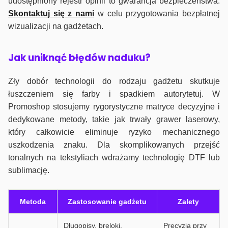
udostępniony rejestr opinii to gwarancja bezpieczeństwa.
Skontaktuj się z nami
w celu przygotowania bezpłatnej
wizualizacji na gadżetach.
J
ak uniknąć błędów naduku?
Zły dobór technologii do rodzaju gadżetu skutkuje
łuszczeniem się farby i spadkiem autorytetuj. W
Promoshop stosujemy rygorystyczne matryce decyzyjne i
dedykowane metody, takie jak trwały grawer laserowy,
który całkowicie eliminuje ryzyko mechanicznego
uszkodzenia znaku. Dla skomplikowanych przejść
tonalnych na tekstyliach wdrażamy technologię DTF lub
sublimację.
Metoda
Zastosowanie gadżetu
Zalety
Długopisy, breloki,
Precyzja przy