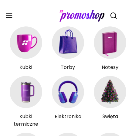
Gadże
Otwórz wy
Kubki
Torby
Notesy
Kubki
Elektronika
Święta
termiczne