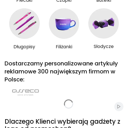
Plecaki
Czapki
Butelki
Słodycze
Długopisy
Filiżanki
Dostarczamy personalizowane artykuły
reklamowe 300 największym firmom w
Polsce:
Włąc
Dlaczego Klienci wybierają gadżety z