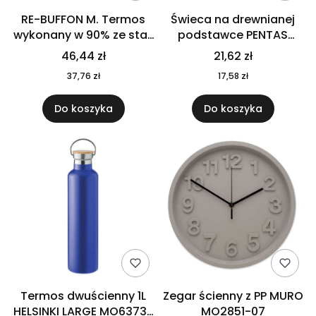
RE-BUFFON M. Termos
Świeca na drewnianej
wykonany w 90% ze stali
podstawce PENTAS
nierdzewnej
MO6282-40
46,44 zł
21,62 zł
pochodzącej z
37,76 zł
17,58 zł
recyklingu 520 ml 94294
Do koszyka
Do koszyka
Termos dwuścienny 1L
Zegar ścienny z PP MURO
HELSINKI LARGE MO6373-
MO2851-07