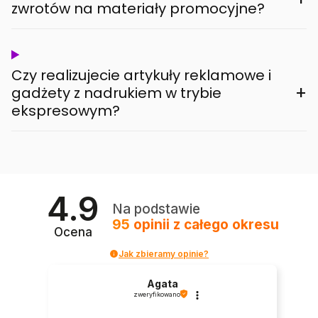
zwrotów na materiały promocyjne?
Czy realizujecie artykuły reklamowe i
+
gadżety z nadrukiem w trybie
ekspresowym?
4.9
Na podstawie
95
opinii
z całego okresu
Ocena
Jak zbieramy opinie?
Agata
zweryfikowano