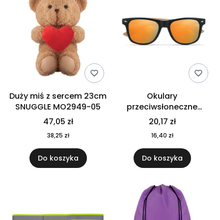
Duży miś z sercem 23cm
Okulary
SNUGGLE MO2949-05
przeciwsłoneczne
CALIFORNIA TOUCH
47,05 zł
20,17 zł
MO9617-10
38,25 zł
16,40 zł
Do koszyka
Do koszyka