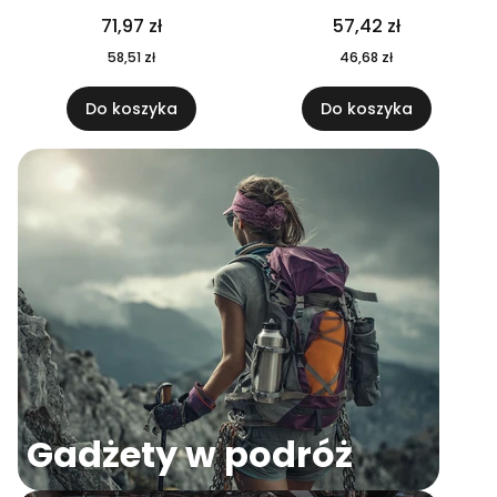
04
71,97 zł
57,42 zł
58,51 zł
46,68 zł
Do koszyka
Do koszyka
Gadżety w podróż