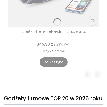
Głośniki jbl słuchawki - CHARGE 4
845,90 zł
z
23%
VAT
687,72 zł
bez VAT
Do koszyka
Gadżety firmowe TOP 20 w 2026 roku