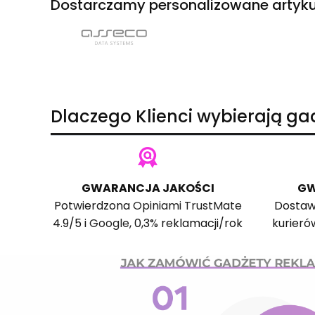
Dostarczamy personalizowane artyku
Dlaczego Klienci wybierają g
GWARANCJA JAKOŚCI
GW
Potwierdzona
Opiniami TrustMate
Dostaw
4.9/5 i
Google
, 0,3% reklamacji/rok
kurieró