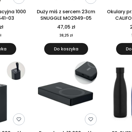
cyjna 1000
Duży miś z sercem 23cm
Okulary p
541-03
SNUGGLE MO2949-05
CALIF
MO
zł
47,05 zł
2
ł
38,25 zł
yka
Do koszyka
Do