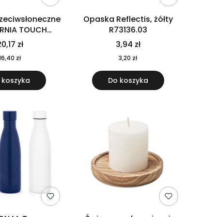
rzeciwsłoneczne
Opaska Reflectis, żółty
ORNIA TOUCH
R73136.03
9617-10
0,17 zł
3,94 zł
16,40 zł
3,20 zł
 koszyka
Do koszyka