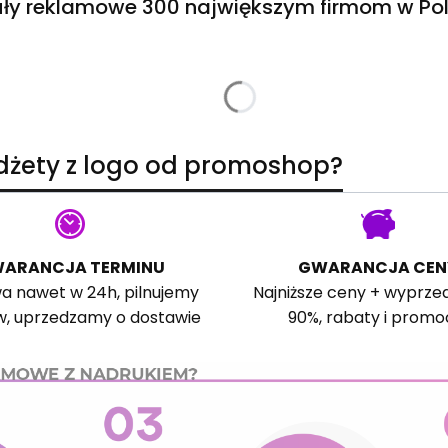
ły reklamowe 300 największym firmom w Pol
adżety z logo od promoshop?
ARANCJA TERMINU
GWARANCJA CEN
a nawet w 24h, pilnujemy
Najniższe ceny + wyprze
w, uprzedzamy o dostawie
90%, rabaty i promo