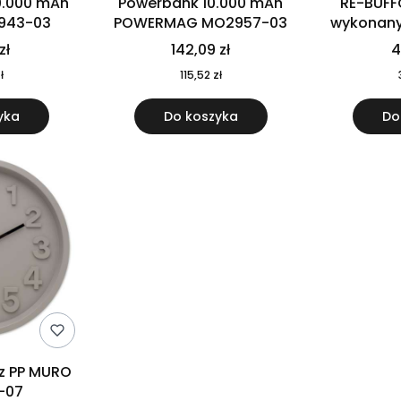
0.000 mAh
Powerbank 10.000 mAh
RE-BUFF
943-03
POWERMAG MO2957-03
wykonany 
nierdzewne
zł
142,09 zł
4
recykling
ł
115,52 zł
yka
Do koszyka
Do
 z PP MURO
-07