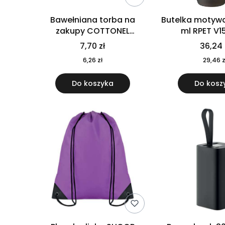
Bawełniana torba na
Butelka motywa
zakupy COTTONEL
ml RPET V1
COLOUR++ MO9846-11
7,70 zł
36,24 
6,26 zł
29,46 z
Do koszyka
Do kosz