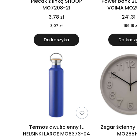
Plecak z linką SHOOP
Power bank 2
MO7208-21
VOIMA MO2
3,78 zł
241,31 
3,07 zł
196,19 z
Do koszyka
Do kosz
Termos dwuścienny 1L
Zegar ścienny
HELSINKI LARGE MO6373-04
MO2851