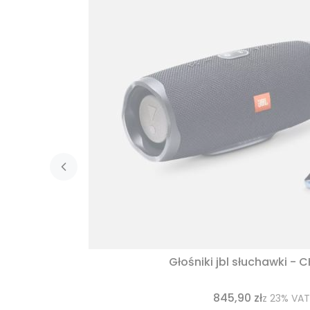
Głośniki jbl słuchawki - 
845,90 zł
z
23%
VAT