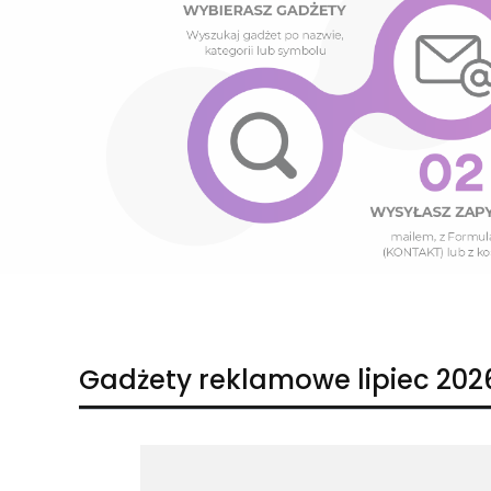
Naciśnij Enter lub spację, aby otworzyć stronę.
Naciśnij Enter lub spację, aby otworzyć stronę.
Gadżety reklamowe lipiec 202