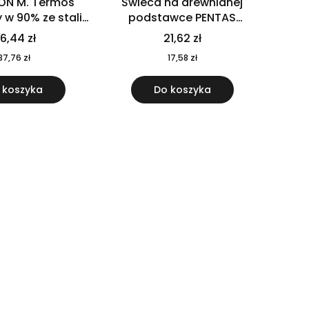
ON M. Termos
Świeca na drewnianej
w 90% ze stali
podstawce PENTAS
j pochodzącej z
MO6282-40
6,44 zł
21,62 zł
u 520 ml 94294
37,76 zł
17,58 zł
 koszyka
Do koszyka