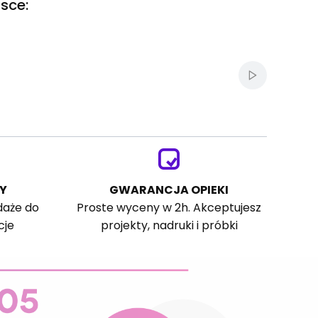
sce:
Włącz autom
Y
GWARANCJA OPIEKI
daże do
Proste wyceny w 2h. Akceptujesz
cje
projekty, nadruki i próbki