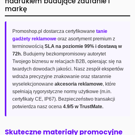
nadrukiem budujące zaufanie i
markę
Promoshop.pl dostarcza certyfikowane
tanie
gadżety reklamowe
oraz asortyment premium z
terminowością
SLA na poziomie 99% i dostawą w
72h.
Budujemy bezkompromisowy autorytet
Twojego biznesu w relacjach B2B, opierając się na
twardych dowodach jakości. Nasz zespół ekspertów
wdraża precyzyjne znakowanie oraz starannie
wyselekcjonowane
akcesoria reklamowe
, które
spełniają rygorystyczne normy użytkowe (m.in.
certyfikaty CE, IP67). Bezpieczeństwo transakcji
potwierdza nasz ocena
4.9/5 w TrustMate.
Skuteczne materiały promocyjne