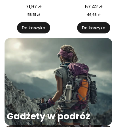
04
71,97 zł
57,42 zł
58,51 zł
46,68 zł
Do koszyka
Do koszyka
Gadżety w podróż