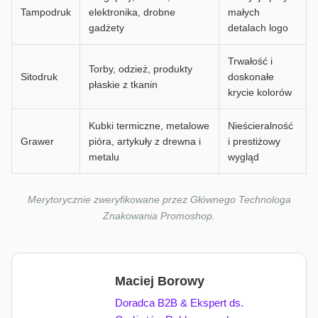
Tampodruk
elektronika, drobne
małych
gadżety
detalach logo
Trwałość i
Torby, odzież, produkty
Sitodruk
doskonałe
płaskie z tkanin
krycie kolorów
Kubki termiczne, metalowe
Nieścieralność
Grawer
pióra, artykuły z drewna i
i prestiżowy
metalu
wygląd
Merytorycznie zweryfikowane przez Głównego Technologa
Znakowania Promoshop.
Maciej Borowy
Doradca B2B & Ekspert ds.