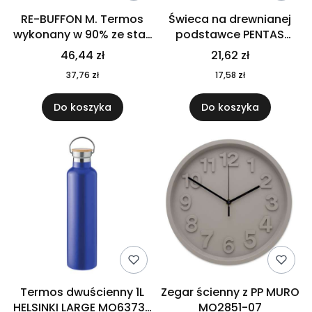
RE-BUFFON M. Termos
Świeca na drewnianej
wykonany w 90% ze stali
podstawce PENTAS
nierdzewnej
MO6282-40
46,44 zł
21,62 zł
pochodzącej z
37,76 zł
17,58 zł
recyklingu 520 ml 94294
Do koszyka
Do koszyka
Termos dwuścienny 1L
Zegar ścienny z PP MURO
HELSINKI LARGE MO6373-
MO2851-07