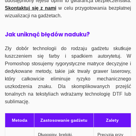
udostępniony rejestr opinii to gwarancja bezpieczeństwa.
Skontaktuj się z nami
w celu przygotowania bezpłatnej
wizualizacji na gadżetach.
J
ak uniknąć błędów naduku?
Zły dobór technologii do rodzaju gadżetu skutkuje
łuszczeniem się farby i spadkiem autorytetuj. W
Promoshop stosujemy rygorystyczne matryce decyzyjne i
dedykowane metody, takie jak trwały grawer laserowy,
który całkowicie eliminuje ryzyko mechanicznego
uszkodzenia znaku. Dla skomplikowanych przejść
tonalnych na tekstyliach wdrażamy technologię DTF lub
sublimację.
Metoda
Zastosowanie gadżetu
Zalety
Długopisy, breloki,
Precyzja przy