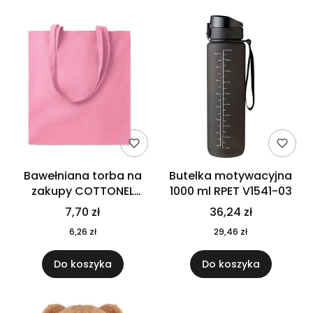
Bawełniana torba na
Butelka motywacyjna
zakupy COTTONEL
1000 ml RPET V1541-03
COLOUR++ MO9846-11
7,70 zł
36,24 zł
6,26 zł
29,46 zł
Do koszyka
Do koszyka