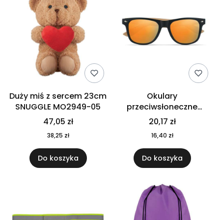
Duży miś z sercem 23cm
Okulary
SNUGGLE MO2949-05
przeciwsłoneczne
CALIFORNIA TOUCH
47,05 zł
20,17 zł
MO9617-10
38,25 zł
16,40 zł
Do koszyka
Do koszyka