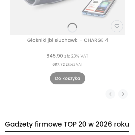
Głośniki jbl słuchawki - CHARGE 4
845,90 zł
z
23%
VAT
687,72 zł
bez VAT
Do koszyka
Gadżety firmowe TOP 20 w 2026 roku