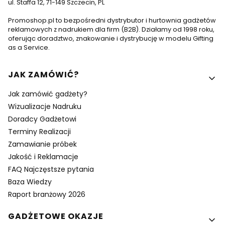
ul. Staffa 12, 71-149 Szczecin, PL
Promoshop.pl to bezpośredni dystrybutor i hurtownia gadżetów
reklamowych z nadrukiem dla firm (B2B). Działamy od 1998 roku,
oferując doradztwo, znakowanie i dystrybucję w modelu Gifting
as a Service.
Linki w stopce
JAK ZAMÓWIĆ?
Jak zamówić gadżety?
Wizualizacje Nadruku
Doradcy Gadżetowi
Terminy Realizacji
Zamawianie próbek
Jakość i Reklamacje
FAQ Najczęstsze pytania
Baza Wiedzy
Raport branżowy 2026
GADŻETOWE OKAZJE