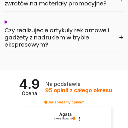
zwrotów na materiały promocyjne?
Czy realizujecie artykuły reklamowe i
+
gadżety z nadrukiem w trybie
ekspresowym?
4.9
Na podstawie
95
opinii
z całego okresu
Ocena
Jak zbieramy opinie?
Agata
zweryfikowano