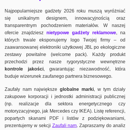
Najpopularniejsze gadżety 2026 roku muszą wyróżniać
się unikalnym designem, innowacyjnością oraz
transparentnym pochodzeniem materiałów. W naszej
ofercie znajdziesz
nietypowe gadżety reklamowe
, na
których trwale eksponujemy logo Twojej firmy – od
zaawansowanej elektroniki użytkowej JBL po ekologiczne
zestawy powitalne (welcome pack). Każdy produkt
przechodzi przez nasze rygorystyczne wewnętrzne
kontrole jako
ści
, gwarantując niezawodność, która
buduje wizerunek zaufanego partnera biznesowego.
Zaufały nam największe
globalne marki
, w tym działy
zakupowe korporacji i jednostki administracji publicznej
(np. realizacje dla sektora energetycznego czy
motoryzacyjnego, jak Mercedes czy IKEA). Listę referencji,
popartych skanami PDF i listów z podziękowaniami,
prezentujemy w sekcji
Zaufali nam
. Zapraszamy do analiz