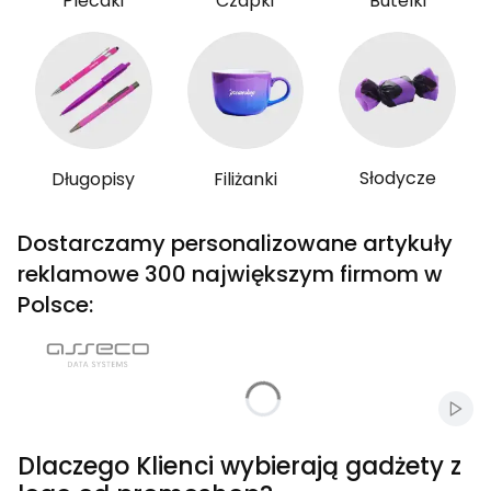
Plecaki
Czapki
Butelki
Słodycze
Długopisy
Filiżanki
Dostarczamy personalizowane artykuły
reklamowe 300 największym firmom w
Polsce:
Włąc
Dlaczego Klienci wybierają gadżety z