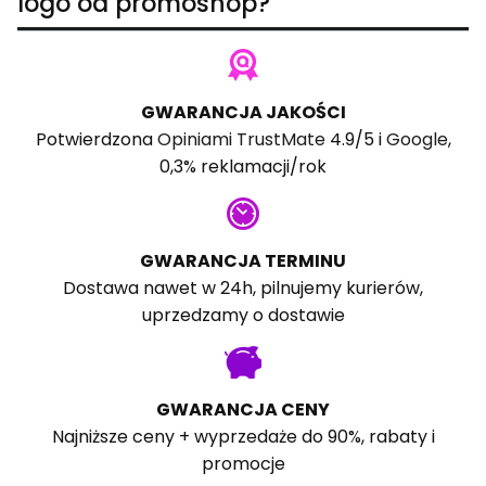
logo od promoshop?
GWARANCJA JAKOŚCI
Potwierdzona
Opiniami TrustMate
4.9/5 i
Google
,
0,3% reklamacji/rok
GWARANCJA TERMINU
Dostawa nawet w 24h, pilnujemy kurierów,
uprzedzamy o dostawie
GWARANCJA CENY
Najniższe ceny + wyprzedaże do 90%, rabaty i
promocje