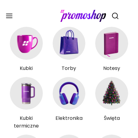
Gadże
Otwórz wy
Kubki
Torby
Notesy
Kubki
Elektronika
Święta
termiczne