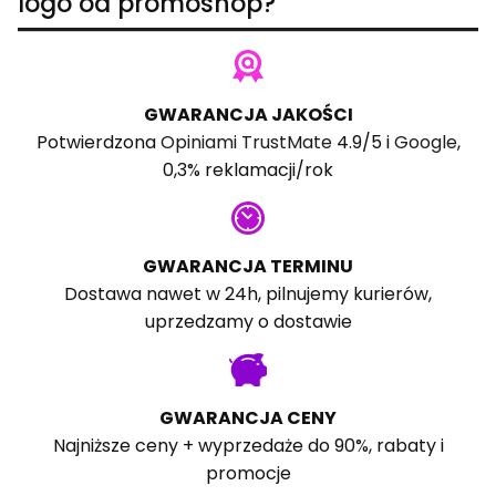
logo od promoshop?
GWARANCJA JAKOŚCI
Potwierdzona
Opiniami TrustMate
4.9/5 i
Google
,
0,3% reklamacji/rok
GWARANCJA TERMINU
Dostawa nawet w 24h, pilnujemy kurierów,
uprzedzamy o dostawie
GWARANCJA CENY
Najniższe ceny + wyprzedaże do 90%, rabaty i
promocje