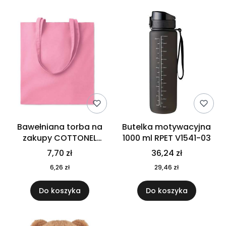
Bawełniana torba na
Butelka motywacyjna
zakupy COTTONEL
1000 ml RPET V1541-03
COLOUR++ MO9846-11
7,70 zł
36,24 zł
6,26 zł
29,46 zł
Do koszyka
Do koszyka