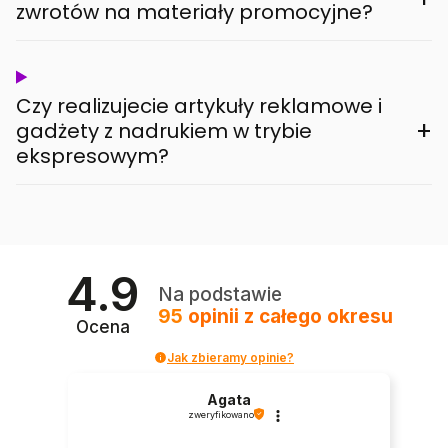
zwrotów na materiały promocyjne?
Czy realizujecie artykuły reklamowe i
+
gadżety z nadrukiem w trybie
ekspresowym?
4.9
Na podstawie
95
opinii
z całego okresu
Ocena
Jak zbieramy opinie?
Agata
zweryfikowano