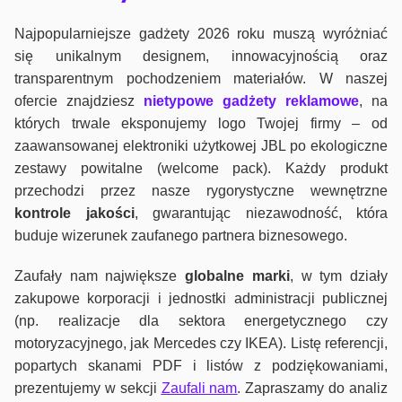
Najpopularniejsze gadżety 2026 roku muszą wyróżniać
się unikalnym designem, innowacyjnością oraz
transparentnym pochodzeniem materiałów. W naszej
ofercie znajdziesz
nietypowe gadżety reklamowe
, na
których trwale eksponujemy logo Twojej firmy – od
zaawansowanej elektroniki użytkowej JBL po ekologiczne
zestawy powitalne (welcome pack). Każdy produkt
przechodzi przez nasze rygorystyczne wewnętrzne
kontrole jako
ści
, gwarantując niezawodność, która
buduje wizerunek zaufanego partnera biznesowego.
Zaufały nam największe
globalne marki
, w tym działy
zakupowe korporacji i jednostki administracji publicznej
(np. realizacje dla sektora energetycznego czy
motoryzacyjnego, jak Mercedes czy IKEA). Listę referencji,
popartych skanami PDF i listów z podziękowaniami,
prezentujemy w sekcji
Zaufali nam
. Zapraszamy do analiz