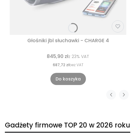
Głośniki jbl słuchawki - CHARGE 4
845,90 zł
z
23%
VAT
687,72 zł
bez VAT
Do koszyka
Gadżety firmowe TOP 20 w 2026 roku