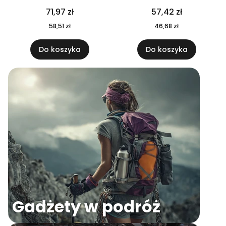
04
71,97 zł
57,42 zł
58,51 zł
46,68 zł
Do koszyka
Do koszyka
Gadżety w podróż