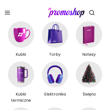
Gadże
Otwórz wy
Kubki
Torby
Notesy
Kubki
Elektronika
Święta
termiczne