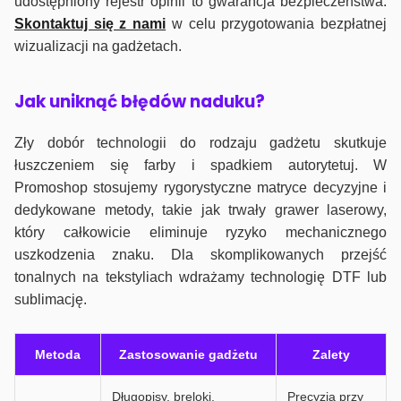
udostępniony rejestr opinii to gwarancja bezpieczeństwa.
Skontaktuj się z nami
w celu przygotowania bezpłatnej
wizualizacji na gadżetach.
J
ak uniknąć błędów naduku?
Zły dobór technologii do rodzaju gadżetu skutkuje
łuszczeniem się farby i spadkiem autorytetuj. W
Promoshop stosujemy rygorystyczne matryce decyzyjne i
dedykowane metody, takie jak trwały grawer laserowy,
który całkowicie eliminuje ryzyko mechanicznego
uszkodzenia znaku. Dla skomplikowanych przejść
tonalnych na tekstyliach wdrażamy technologię DTF lub
sublimację.
Metoda
Zastosowanie gadżetu
Zalety
Długopisy, breloki,
Precyzja przy