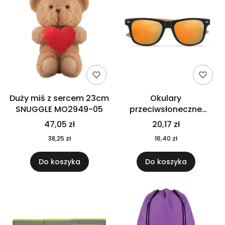
Duży miś z sercem 23cm
Okulary
SNUGGLE MO2949-05
przeciwsłoneczne
CALIFORNIA TOUCH
47,05 zł
20,17 zł
MO9617-10
38,25 zł
16,40 zł
Do koszyka
Do koszyka