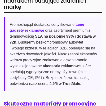
nadrukiem budujące zaufanie i
markę
Promoshop.pl dostarcza certyfikowane
tanie
gadżety reklamowe
oraz asortyment premium z
terminowością
SLA na poziomie 99% i dostawą w
72h.
Budujemy bezkompromisowy autorytet
Twojego biznesu w relacjach B2B, opierając się na
twardych dowodach jakości. Nasz zespół ekspertów
wdraża precyzyjne znakowanie oraz starannie
wyselekcjonowane
akcesoria reklamowe
, które
spełniają rygorystyczne normy użytkowe (m.in.
certyfikaty CE, IP67). Bezpieczeństwo transakcji
potwierdza nasz ocena
4.9/5 w TrustMate.
Skuteczne materiały promocyjne