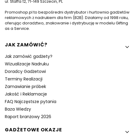
ul. Staffa 12, 71-149 Szczecin, PL
Promoshop.pl to bezpośredni dystrybutor i hurtownia gadżetów
reklamowych z nadrukiem dla firm (B2B). Działamy od 1998 roku,
oferując doradztwo, znakowanie i dystrybucję w modelu Gifting
as a Service.
Linki w stopce
JAK ZAMÓWIĆ?
Jak zamówić gadżety?
Wizualizacje Nadruku
Doradcy Gadżetowi
Terminy Realizacji
Zamawianie próbek
Jakość i Reklamacje
FAQ Najczęstsze pytania
Baza Wiedzy
Raport branżowy 2026
GADŻETOWE OKAZJE