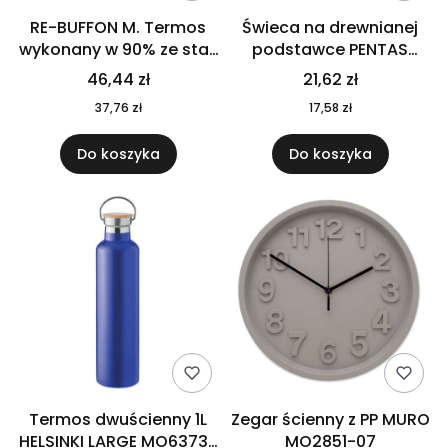
RE-BUFFON M. Termos
Świeca na drewnianej
wykonany w 90% ze stali
podstawce PENTAS
nierdzewnej
MO6282-40
46,44 zł
21,62 zł
pochodzącej z
37,76 zł
17,58 zł
recyklingu 520 ml 94294
Do koszyka
Do koszyka
Termos dwuścienny 1L
Zegar ścienny z PP MURO
HELSINKI LARGE MO6373-
MO2851-07