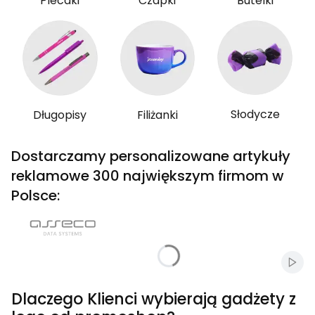
Plecaki
Czapki
Butelki
Słodycze
Długopisy
Filiżanki
Dostarczamy personalizowane artykuły
reklamowe 300 największym firmom w
Polsce:
Włąc
Dlaczego Klienci wybierają gadżety z