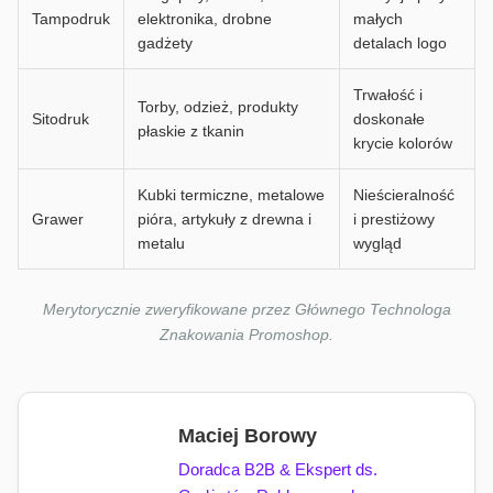
Tampodruk
elektronika, drobne
małych
gadżety
detalach logo
Trwałość i
Torby, odzież, produkty
Sitodruk
doskonałe
płaskie z tkanin
krycie kolorów
Kubki termiczne, metalowe
Nieścieralność
Grawer
pióra, artykuły z drewna i
i prestiżowy
metalu
wygląd
Merytorycznie zweryfikowane przez Głównego Technologa
Znakowania Promoshop.
Maciej Borowy
Doradca B2B & Ekspert ds.