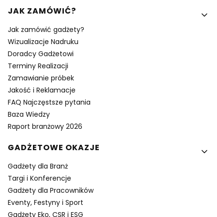
Linki w stopce
JAK ZAMÓWIĆ?
Jak zamówić gadżety?
Wizualizacje Nadruku
Doradcy Gadżetowi
Terminy Realizacji
Zamawianie próbek
Jakość i Reklamacje
FAQ Najczęstsze pytania
Baza Wiedzy
Raport branżowy 2026
GADŻETOWE OKAZJE
Gadżety dla Branż
Targi i Konferencje
Gadżety dla Pracowników
Eventy, Festyny i Sport
Gadżety Eko, CSR i ESG