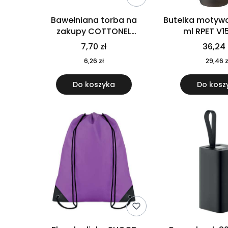
Bawełniana torba na
Butelka motywa
zakupy COTTONEL
ml RPET V1
COLOUR++ MO9846-11
7,70 zł
36,24 
6,26 zł
29,46 z
Do koszyka
Do kosz