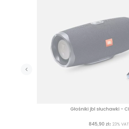
Głośniki jbl słuchawki - 
845,90 zł
z
23%
VAT