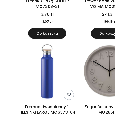
Plecak z linką SHOOP
Power bank 2
MO7208-21
VOIMA MO2
3,78 zł
241,31 
3,07 zł
196,19 z
Do koszyka
Do kosz
Termos dwuścienny 1L
Zegar ścienny
HELSINKI LARGE MO6373-04
MO2851