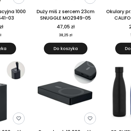
cyjna 1000
Duży miś z sercem 23cm
Okulary p
541-03
SNUGGLE MO2949-05
CALIF
MO
zł
47,05 zł
2
ł
38,25 zł
yka
Do koszyka
Do