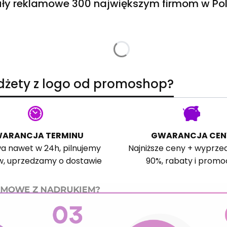
ły reklamowe 300 największym firmom w Pol
adżety z logo od promoshop?
ARANCJA TERMINU
GWARANCJA CEN
a nawet w 24h, pilnujemy
Najniższe ceny + wyprze
w, uprzedzamy o dostawie
90%, rabaty i promo