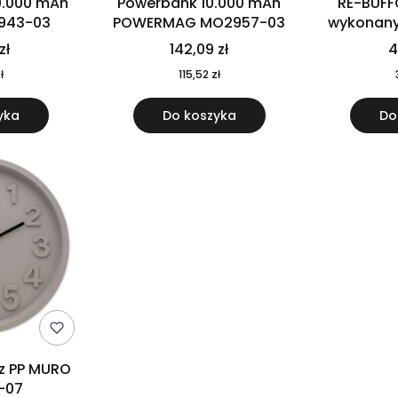
0.000 mAh
Powerbank 10.000 mAh
RE-BUFF
943-03
POWERMAG MO2957-03
wykonany 
nierdzewne
zł
142,09 zł
4
recykling
ł
115,52 zł
yka
Do koszyka
Do
 z PP MURO
-07