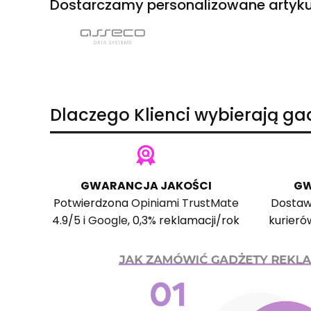
Dostarczamy personalizowane artyku
Dlaczego Klienci wybierają g
GWARANCJA JAKOŚCI
GW
Potwierdzona
Opiniami TrustMate
Dostaw
4.9/5 i
Google
, 0,3% reklamacji/rok
kurieró