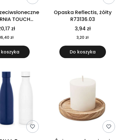
rzeciwsłoneczne
Opaska Reflectis, żółty
ORNIA TOUCH
R73136.03
9617-10
0,17 zł
3,94 zł
16,40 zł
3,20 zł
 koszyka
Do koszyka