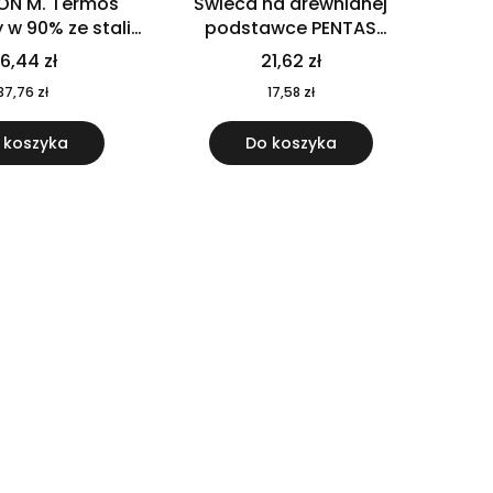
ON M. Termos
Świeca na drewnianej
w 90% ze stali
podstawce PENTAS
j pochodzącej z
MO6282-40
6,44 zł
21,62 zł
u 520 ml 94294
37,76 zł
17,58 zł
 koszyka
Do koszyka