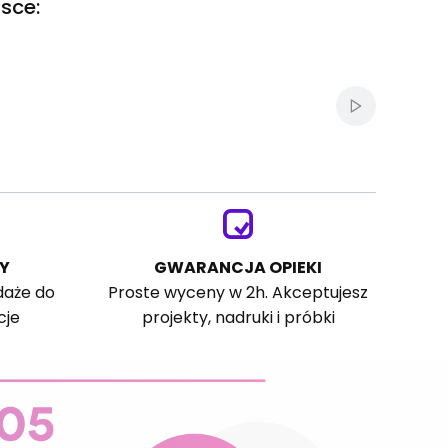
sce:
Włącz autom
Y
GWARANCJA OPIEKI
daże do
Proste wyceny w 2h. Akceptujesz
cje
projekty, nadruki i próbki