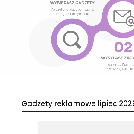
Naciśnij Enter lub spację, aby otworzyć stronę.
Naciśnij Enter lub spację, aby otworzyć stronę.
Gadżety reklamowe lipiec 202