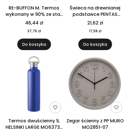
RE-BUFFON M. Termos
Świeca na drewnianej
wykonany w 90% ze stali
podstawce PENTAS
nierdzewnej
MO6282-40
46,44 zł
21,62 zł
pochodzącej z
37,76 zł
17,58 zł
recyklingu 520 ml 94294
Do koszyka
Do koszyka
Termos dwuścienny 1L
Zegar ścienny z PP MURO
HELSINKI LARGE MO6373-
MO2851-07