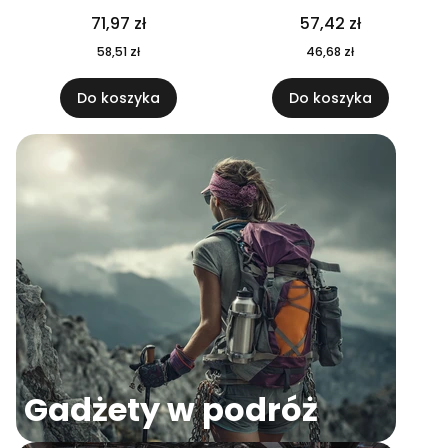
04
71,97 zł
57,42 zł
58,51 zł
46,68 zł
Do koszyka
Do koszyka
Gadżety w podróż