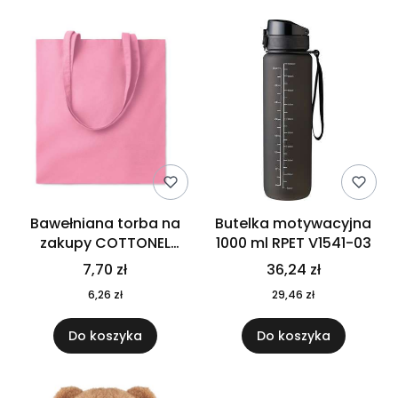
Bawełniana torba na
Butelka motywacyjna
zakupy COTTONEL
1000 ml RPET V1541-03
COLOUR++ MO9846-11
7,70 zł
36,24 zł
6,26 zł
29,46 zł
Do koszyka
Do koszyka