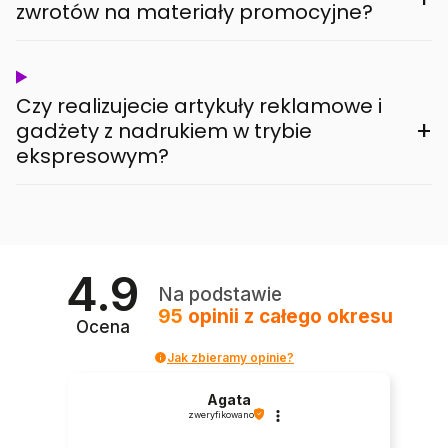
zwrotów na materiały promocyjne?
Czy realizujecie artykuły reklamowe i
+
gadżety z nadrukiem w trybie
ekspresowym?
4.9
Na podstawie
95
opinii
z całego okresu
Ocena
Jak zbieramy opinie?
Agata
zweryfikowano