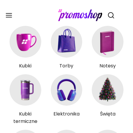
Gadże
Otwórz wy
Kubki
Torby
Notesy
Kubki
Elektronika
Święta
termiczne