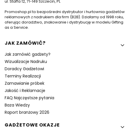
ul. Staffa 12, 71-149 Szczecin, PL
Promoshop.pl to bezpośredni dystrybutor i hurtownia gadżetów
reklamowych z nadrukiem dla firm (B2B). Działamy od 1998 roku,
oferując doradztwo, znakowanie i dystrybucję w modelu Gifting
as a Service.
Linki w stopce
JAK ZAMÓWIĆ?
Jak zamówić gadżety?
Wizualizacje Nadruku
Doradcy Gadżetowi
Terminy Realizacji
Zamawianie próbek
Jakość i Reklamacje
FAQ Najczęstsze pytania
Baza Wiedzy
Raport branżowy 2026
GADŻETOWE OKAZJE