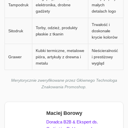
Tampodruk
elektronika, drobne
małych
gadżety
detalach logo
Trwałość i
Torby, odzież, produkty
Sitodruk
doskonałe
płaskie z tkanin
krycie kolorów
Kubki termiczne, metalowe
Nieścieralność
Grawer
pióra, artykuły z drewna i
i prestiżowy
metalu
wygląd
Merytorycznie zweryfikowane przez Głównego Technologa
Znakowania Promoshop.
Maciej Borowy
Doradca B2B & Ekspert ds.