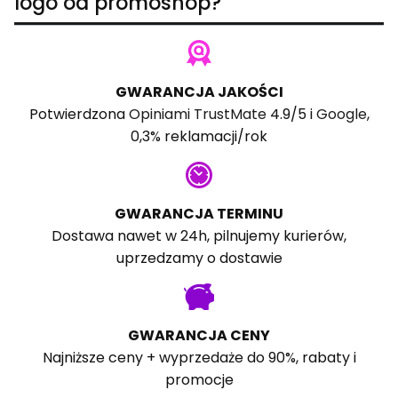
logo od promoshop?
GWARANCJA JAKOŚCI
Potwierdzona
Opiniami TrustMate
4.9/5 i
Google
,
0,3% reklamacji/rok
GWARANCJA TERMINU
Dostawa nawet w 24h, pilnujemy kurierów,
uprzedzamy o dostawie
GWARANCJA CENY
Najniższe ceny + wyprzedaże do 90%, rabaty i
promocje