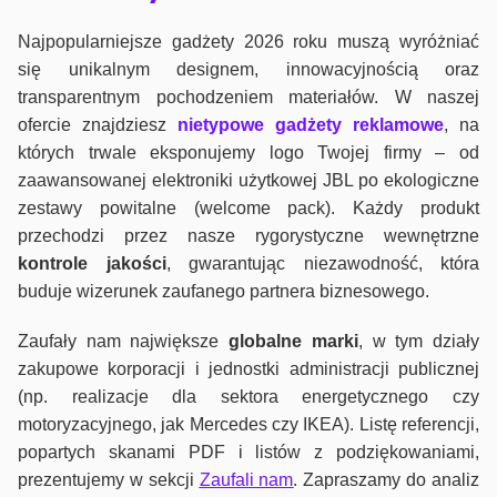
Najpopularniejsze gadżety 2026 roku muszą wyróżniać
się unikalnym designem, innowacyjnością oraz
transparentnym pochodzeniem materiałów. W naszej
ofercie znajdziesz
nietypowe gadżety reklamowe
, na
których trwale eksponujemy logo Twojej firmy – od
zaawansowanej elektroniki użytkowej JBL po ekologiczne
zestawy powitalne (welcome pack). Każdy produkt
przechodzi przez nasze rygorystyczne wewnętrzne
kontrole jako
ści
, gwarantując niezawodność, która
buduje wizerunek zaufanego partnera biznesowego.
Zaufały nam największe
globalne marki
, w tym działy
zakupowe korporacji i jednostki administracji publicznej
(np. realizacje dla sektora energetycznego czy
motoryzacyjnego, jak Mercedes czy IKEA). Listę referencji,
popartych skanami PDF i listów z podziękowaniami,
prezentujemy w sekcji
Zaufali nam
. Zapraszamy do analiz