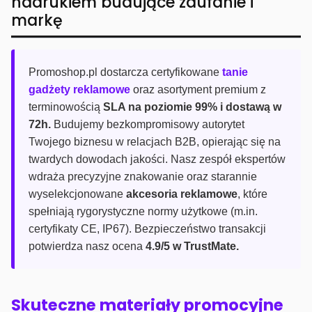
nadrukiem budujące zaufanie i
markę
Promoshop.pl dostarcza certyfikowane
tanie
gadżety reklamowe
oraz asortyment premium z
terminowością
SLA na poziomie 99% i dostawą w
72h.
Budujemy bezkompromisowy autorytet
Twojego biznesu w relacjach B2B, opierając się na
twardych dowodach jakości. Nasz zespół ekspertów
wdraża precyzyjne znakowanie oraz starannie
wyselekcjonowane
akcesoria reklamowe
, które
spełniają rygorystyczne normy użytkowe (m.in.
certyfikaty CE, IP67). Bezpieczeństwo transakcji
potwierdza nasz ocena
4.9/5 w TrustMate.
Skuteczne materiały promocyjne