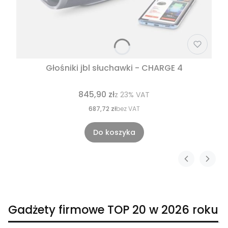
Głośniki jbl słuchawki - CHARGE 4
845,90 zł
z
23%
VAT
687,72 zł
bez VAT
Do koszyka
Gadżety firmowe TOP 20 w 2026 roku