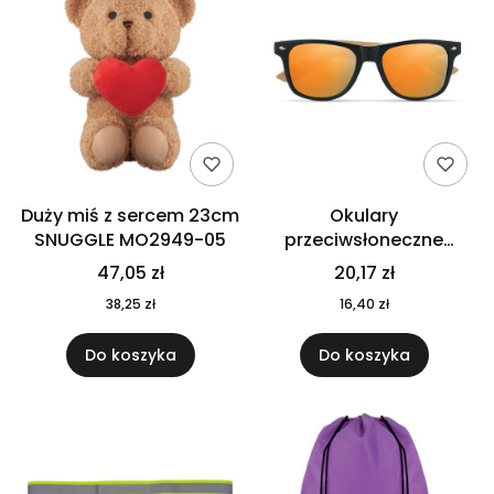
Duży miś z sercem 23cm
Okulary
SNUGGLE MO2949-05
przeciwsłoneczne
CALIFORNIA TOUCH
47,05 zł
20,17 zł
MO9617-10
38,25 zł
16,40 zł
Do koszyka
Do koszyka