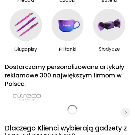
Plecaki
Czapki
Butelki
Słodycze
Długopisy
Filiżanki
Dostarczamy personalizowane artykuły
reklamowe 300 największym firmom w
Polsce:
Włąc
Dlaczego Klienci wybierają gadżety z