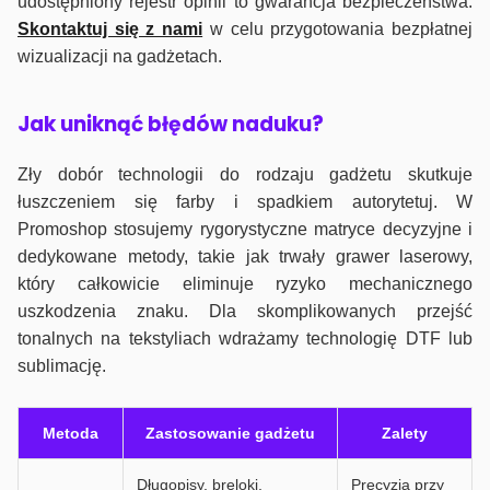
udostępniony rejestr opinii to gwarancja bezpieczeństwa.
Skontaktuj się z nami
w celu przygotowania bezpłatnej
wizualizacji na gadżetach.
J
ak uniknąć błędów naduku?
Zły dobór technologii do rodzaju gadżetu skutkuje
łuszczeniem się farby i spadkiem autorytetuj. W
Promoshop stosujemy rygorystyczne matryce decyzyjne i
dedykowane metody, takie jak trwały grawer laserowy,
który całkowicie eliminuje ryzyko mechanicznego
uszkodzenia znaku. Dla skomplikowanych przejść
tonalnych na tekstyliach wdrażamy technologię DTF lub
sublimację.
Metoda
Zastosowanie gadżetu
Zalety
Długopisy, breloki,
Precyzja przy