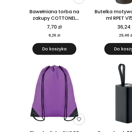
Bawełniana torba na
Butelka motywa
zakupy COTTONEL
ml RPET V1
COLOUR++ MO9846-11
7,70 zł
36,24 
6,26 zł
29,46 z
Do koszyka
Do kosz