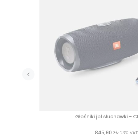
Głośniki jbl słuchawki - 
845,90 zł
z
23%
VAT