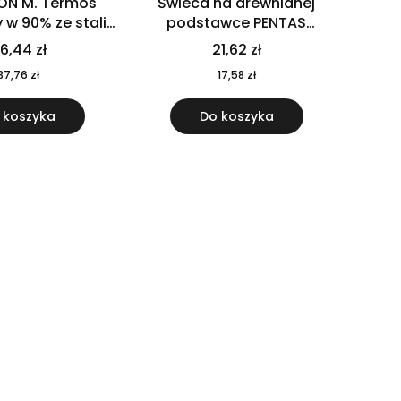
ON M. Termos
Świeca na drewnianej
w 90% ze stali
podstawce PENTAS
j pochodzącej z
MO6282-40
6,44 zł
21,62 zł
u 520 ml 94294
37,76 zł
17,58 zł
 koszyka
Do koszyka