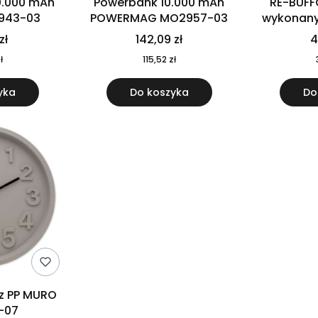
0.000 mAh
Powerbank 10.000 mAh
RE-BUFF
943-03
POWERMAG MO2957-03
wykonany 
nierdzewne
zł
142,09 zł
4
recykling
ł
115,52 zł
yka
Do koszyka
Do
 z PP MURO
-07