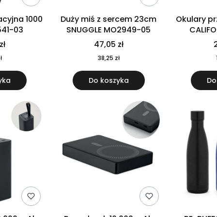
cyjna 1000
Duży miś z sercem 23cm
Okulary p
541-03
SNUGGLE MO2949-05
CALIF
MO
zł
47,05 zł
2
ł
38,25 zł
yka
Do koszyka
Do