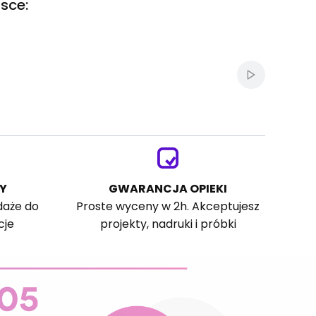
sce:
Włącz autom
Y
GWARANCJA OPIEKI
daże do
Proste wyceny w 2h. Akceptujesz
cje
projekty, nadruki i próbki