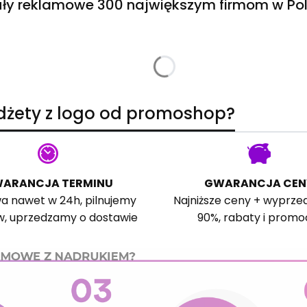
ły reklamowe 300 największym firmom w Pol
adżety z logo od promoshop?
ARANCJA TERMINU
GWARANCJA CEN
a nawet w 24h, pilnujemy
Najniższe ceny + wyprze
w, uprzedzamy o dostawie
90%, rabaty i promo