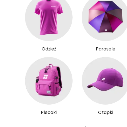
Odzież
Parasole
Plecaki
Czapki