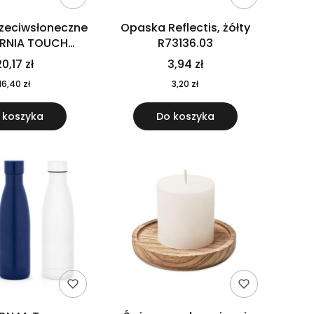
rzeciwsłoneczne
Opaska Reflectis, żółty
ORNIA TOUCH
R73136.03
9617-10
0,17 zł
3,94 zł
16,40 zł
3,20 zł
 koszyka
Do koszyka