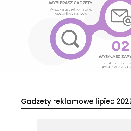
Naciśnij Enter lub spację, aby otworzyć stronę.
Naciśnij Enter lub spację, aby otworzyć stronę.
Gadżety reklamowe lipiec 202