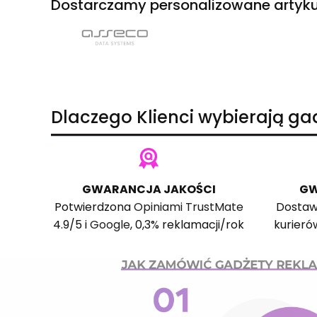
Dostarczamy personalizowane artyku
Dlaczego Klienci wybierają g
GWARANCJA JAKOŚCI
GW
Potwierdzona
Opiniami TrustMate
Dostaw
4.9/5 i
Google
, 0,3% reklamacji/rok
kurieró