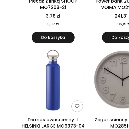
Plecak z linką SHOOP
Power bank 2
MO7208-21
VOIMA MO2
3,78 zł
241,31 
3,07 zł
196,19 z
Do koszyka
Do kosz
Termos dwuścienny 1L
Zegar ścienny
HELSINKI LARGE MO6373-04
MO2851