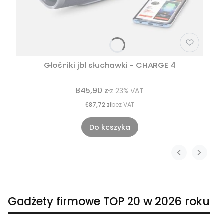
Głośniki jbl słuchawki - CHARGE 4
845,90 zł
z
23%
VAT
687,72 zł
bez VAT
Do koszyka
Gadżety firmowe TOP 20 w 2026 roku