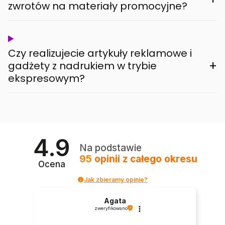
zwrotów na materiały promocyjne?
Czy realizujecie artykuły reklamowe i
+
gadżety z nadrukiem w trybie
ekspresowym?
4.9
Na podstawie
95
opinii
z całego okresu
Ocena
Jak zbieramy opinie?
Agata
zweryfikowano