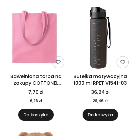
Bawełniana torba na
Butelka motywacyjna
zakupy COTTONEL
1000 ml RPET V1541-03
COLOUR++ MO9846-11
7,70 zł
36,24 zł
6,26 zł
29,46 zł
Do koszyka
Do koszyka