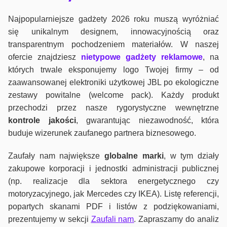
Najpopularniejsze gadżety 2026 roku muszą wyróżniać
się unikalnym designem, innowacyjnością oraz
transparentnym pochodzeniem materiałów. W naszej
ofercie znajdziesz
nietypowe gadżety reklamowe
, na
których trwale eksponujemy logo Twojej firmy – od
zaawansowanej elektroniki użytkowej JBL po ekologiczne
zestawy powitalne (welcome pack). Każdy produkt
przechodzi przez nasze rygorystyczne wewnętrzne
kontrole jako
ści
, gwarantując niezawodność, która
buduje wizerunek zaufanego partnera biznesowego.
Zaufały nam największe
globalne marki
, w tym działy
zakupowe korporacji i jednostki administracji publicznej
(np. realizacje dla sektora energetycznego czy
motoryzacyjnego, jak Mercedes czy IKEA). Listę referencji,
popartych skanami PDF i listów z podziękowaniami,
prezentujemy w sekcji
Zaufali nam
. Zapraszamy do analiz