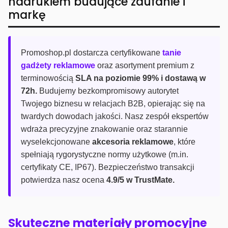
nadrukiem budujące zaufanie i
markę
Promoshop.pl dostarcza certyfikowane
tanie
gadżety reklamowe
oraz asortyment premium z
terminowością
SLA na poziomie 99% i dostawą w
72h.
Budujemy bezkompromisowy autorytet
Twojego biznesu w relacjach B2B, opierając się na
twardych dowodach jakości. Nasz zespół ekspertów
wdraża precyzyjne znakowanie oraz starannie
wyselekcjonowane
akcesoria reklamowe
, które
spełniają rygorystyczne normy użytkowe (m.in.
certyfikaty CE, IP67). Bezpieczeństwo transakcji
potwierdza nasz ocena
4.9/5 w TrustMate.
Skuteczne materiały promocyjne