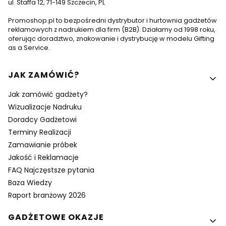
ul. Staffa 12, 71-149 Szczecin, PL
Promoshop.pl to bezpośredni dystrybutor i hurtownia gadżetów
reklamowych z nadrukiem dla firm (B2B). Działamy od 1998 roku,
oferując doradztwo, znakowanie i dystrybucję w modelu Gifting
as a Service.
Linki w stopce
JAK ZAMÓWIĆ?
Jak zamówić gadżety?
Wizualizacje Nadruku
Doradcy Gadżetowi
Terminy Realizacji
Zamawianie próbek
Jakość i Reklamacje
FAQ Najczęstsze pytania
Baza Wiedzy
Raport branżowy 2026
GADŻETOWE OKAZJE