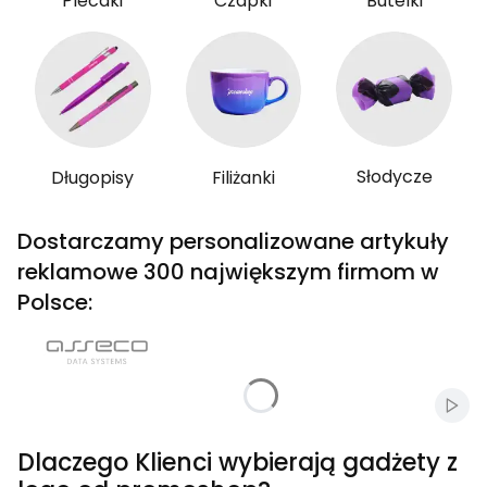
Plecaki
Czapki
Butelki
Słodycze
Długopisy
Filiżanki
Dostarczamy personalizowane artykuły
reklamowe 300 największym firmom w
Polsce:
Włąc
Dlaczego Klienci wybierają gadżety z