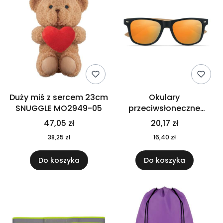
Duży miś z sercem 23cm
Okulary
SNUGGLE MO2949-05
przeciwsłoneczne
CALIFORNIA TOUCH
47,05 zł
20,17 zł
MO9617-10
38,25 zł
16,40 zł
Do koszyka
Do koszyka