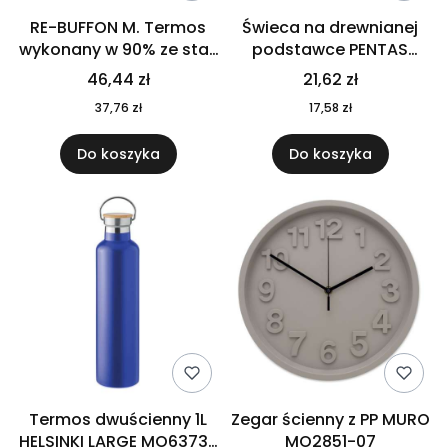
RE-BUFFON M. Termos
Świeca na drewnianej
wykonany w 90% ze stali
podstawce PENTAS
nierdzewnej
MO6282-40
46,44 zł
21,62 zł
pochodzącej z
37,76 zł
17,58 zł
recyklingu 520 ml 94294
Do koszyka
Do koszyka
Termos dwuścienny 1L
Zegar ścienny z PP MURO
HELSINKI LARGE MO6373-
MO2851-07