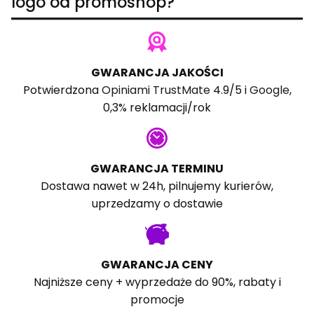
logo od promoshop?
GWARANCJA JAKOŚCI
Potwierdzona
Opiniami TrustMate
4.9/5 i
Google
,
0,3% reklamacji/rok
GWARANCJA TERMINU
Dostawa nawet w 24h, pilnujemy kurierów,
uprzedzamy o dostawie
GWARANCJA CENY
Najniższe ceny + wyprzedaże do 90%, rabaty i
promocje