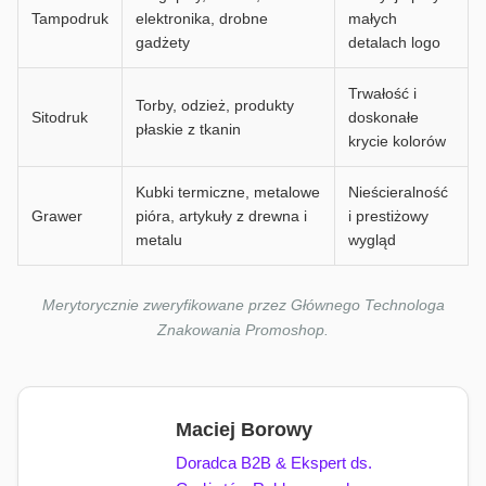
Tampodruk
elektronika, drobne
małych
gadżety
detalach logo
Trwałość i
Torby, odzież, produkty
Sitodruk
doskonałe
płaskie z tkanin
krycie kolorów
Kubki termiczne, metalowe
Nieścieralność
Grawer
pióra, artykuły z drewna i
i prestiżowy
metalu
wygląd
Merytorycznie zweryfikowane przez Głównego Technologa
Znakowania Promoshop.
Maciej Borowy
Doradca B2B & Ekspert ds.