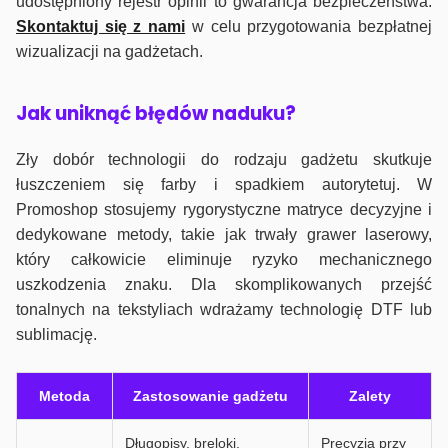
udostępniony rejestr opinii to gwarancja bezpieczeństwa.
Skontaktuj się z nami
w celu przygotowania bezpłatnej
wizualizacji na gadżetach.
J
ak uniknąć błędów naduku?
Zły dobór technologii do rodzaju gadżetu skutkuje
łuszczeniem się farby i spadkiem autorytetuj. W
Promoshop stosujemy rygorystyczne matryce decyzyjne i
dedykowane metody, takie jak trwały grawer laserowy,
który całkowicie eliminuje ryzyko mechanicznego
uszkodzenia znaku. Dla skomplikowanych przejść
tonalnych na tekstyliach wdrażamy technologię DTF lub
sublimację.
Metoda
Zastosowanie gadżetu
Zalety
Długopisy, breloki,
Precyzja przy