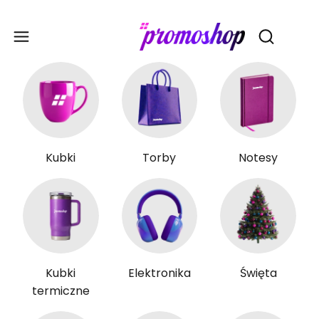
Gadże
Otwórz wy
Kubki
Torby
Notesy
Kubki
Elektronika
Święta
termiczne