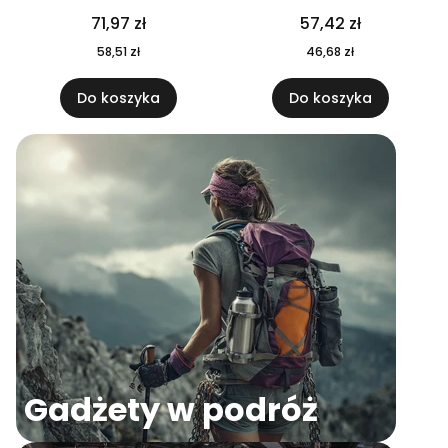
04
71,97 zł
57,42 zł
58,51 zł
46,68 zł
Do koszyka
Do koszyka
Gadżety w podróż