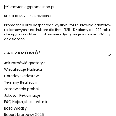
zapytania@promoshop.pl
ul. Staffa 12, 71-149 Szczecin, PL
Promoshop.pl to bezpośredni dystrybutor i hurtownia gadżetów
reklamowych z nadrukiem dla firm (B2B). Działamy od 1998 roku,
oferując doradztwo, znakowanie i dystrybucję w modelu Gifting
as a Service.
Linki w stopce
JAK ZAMÓWIĆ?
Jak zamówić gadżety?
Wizualizacje Nadruku
Doradcy Gadżetowi
Terminy Realizacji
Zamawianie próbek
Jakość i Reklamacje
FAQ Najczęstsze pytania
Baza Wiedzy
Raport branżowy 2026