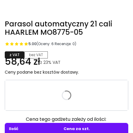
Parasol automatyczny 21 cali
HAARLEM MO8775-05
5.00
(Oceny: 6 Recenzje: 0)
z VAT
bez VAT
58,64 zł
z
23%
VAT
Ceny podane bez kosztów dostawy.
Wybierz wariant produktu:
Poszczególne warianty mogą różnić się ceną
Cena tego gadżetu zależy od ilości:
Ilość
Cena za szt.