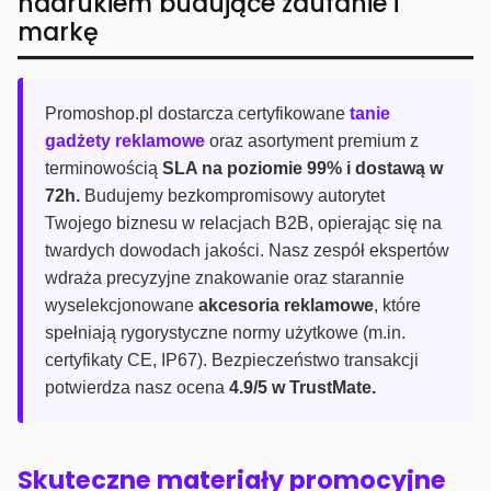
nadrukiem budujące zaufanie i
markę
Promoshop.pl dostarcza certyfikowane
tanie
gadżety reklamowe
oraz asortyment premium z
terminowością
SLA na poziomie 99% i dostawą w
72h.
Budujemy bezkompromisowy autorytet
Twojego biznesu w relacjach B2B, opierając się na
twardych dowodach jakości. Nasz zespół ekspertów
wdraża precyzyjne znakowanie oraz starannie
wyselekcjonowane
akcesoria reklamowe
, które
spełniają rygorystyczne normy użytkowe (m.in.
certyfikaty CE, IP67). Bezpieczeństwo transakcji
potwierdza nasz ocena
4.9/5 w TrustMate.
Skuteczne materiały promocyjne