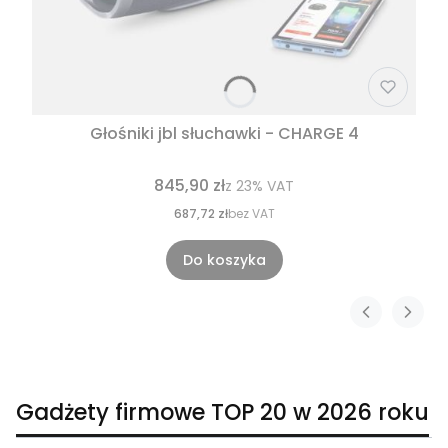
Głośniki jbl słuchawki - CHARGE 4
845,90 zł
z
23%
VAT
687,72 zł
bez VAT
Do koszyka
Gadżety firmowe TOP 20 w 2026 roku