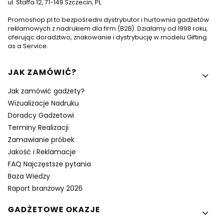
ul. Staffa 12, 71-149 Szczecin, PL
Promoshop.pl to bezpośredni dystrybutor i hurtownia gadżetów
reklamowych z nadrukiem dla firm (B2B). Działamy od 1998 roku,
oferując doradztwo, znakowanie i dystrybucję w modelu Gifting
as a Service.
Linki w stopce
JAK ZAMÓWIĆ?
Jak zamówić gadżety?
Wizualizacje Nadruku
Doradcy Gadżetowi
Terminy Realizacji
Zamawianie próbek
Jakość i Reklamacje
FAQ Najczęstsze pytania
Baza Wiedzy
Raport branżowy 2026
GADŻETOWE OKAZJE