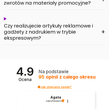
zwrotów na materiały promocyjne?
Czy realizujecie artykuły reklamowe i
+
gadżety z nadrukiem w trybie
ekspresowym?
4.9
Na podstawie
95
opinii
z całego okresu
Ocena
Jak zbieramy opinie?
Agata
zweryfikowano