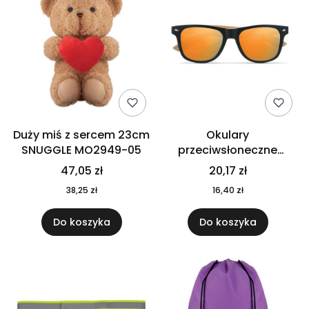
Duży miś z sercem 23cm
Okulary
SNUGGLE MO2949-05
przeciwsłoneczne
CALIFORNIA TOUCH
47,05 zł
20,17 zł
MO9617-10
38,25 zł
16,40 zł
Do koszyka
Do koszyka