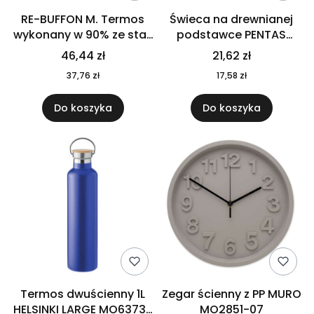
RE-BUFFON M. Termos
Świeca na drewnianej
wykonany w 90% ze stali
podstawce PENTAS
nierdzewnej
MO6282-40
46,44 zł
21,62 zł
pochodzącej z
37,76 zł
17,58 zł
recyklingu 520 ml 94294
Do koszyka
Do koszyka
Termos dwuścienny 1L
Zegar ścienny z PP MURO
HELSINKI LARGE MO6373-
MO2851-07