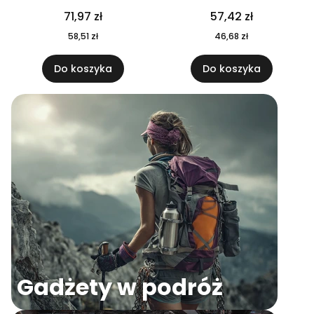
04
71,97 zł
57,42 zł
58,51 zł
46,68 zł
Do koszyka
Do koszyka
Gadżety w podróż