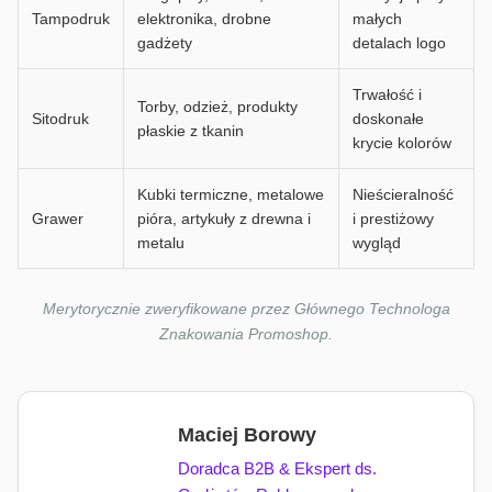
Tampodruk
elektronika, drobne
małych
gadżety
detalach logo
Trwałość i
Torby, odzież, produkty
Sitodruk
doskonałe
płaskie z tkanin
krycie kolorów
Kubki termiczne, metalowe
Nieścieralność
Grawer
pióra, artykuły z drewna i
i prestiżowy
metalu
wygląd
Merytorycznie zweryfikowane przez Głównego Technologa
Znakowania Promoshop.
Maciej Borowy
Doradca B2B & Ekspert ds.