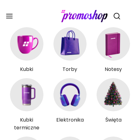
Gadże
Otwórz wy
Kubki
Torby
Notesy
Kubki
Elektronika
Święta
termiczne