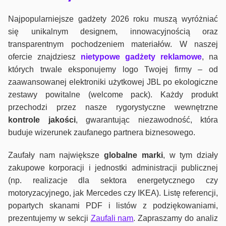
Najpopularniejsze gadżety 2026 roku muszą wyróżniać
się unikalnym designem, innowacyjnością oraz
transparentnym pochodzeniem materiałów. W naszej
ofercie znajdziesz
nietypowe gadżety reklamowe
, na
których trwale eksponujemy logo Twojej firmy – od
zaawansowanej elektroniki użytkowej JBL po ekologiczne
zestawy powitalne (welcome pack). Każdy produkt
przechodzi przez nasze rygorystyczne wewnętrzne
kontrole jako
ści
, gwarantując niezawodność, która
buduje wizerunek zaufanego partnera biznesowego.
Zaufały nam największe
globalne marki
, w tym działy
zakupowe korporacji i jednostki administracji publicznej
(np. realizacje dla sektora energetycznego czy
motoryzacyjnego, jak Mercedes czy IKEA). Listę referencji,
popartych skanami PDF i listów z podziękowaniami,
prezentujemy w sekcji
Zaufali nam
. Zapraszamy do analiz