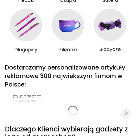
Plecaki
Czapki
Butelki
Słodycze
Długopisy
Filiżanki
Dostarczamy personalizowane artykuły
reklamowe 300 największym firmom w
Polsce:
Włąc
Dlaczego Klienci wybierają gadżety z