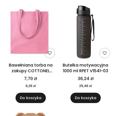
Bawełniana torba na
Butelka motywacyjna
zakupy COTTONEL
1000 ml RPET V1541-03
COLOUR++ MO9846-11
7,70 zł
36,24 zł
6,26 zł
29,46 zł
Do koszyka
Do koszyka