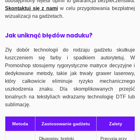
udostępniony rejestr opinii to gwarancja bezpieczeństwa.
Skontaktuj się z nami
w celu przygotowania bezpłatnej
wizualizacji na gadżetach.
J
ak uniknąć błędów naduku?
Zły dobór technologii do rodzaju gadżetu skutkuje
łuszczeniem się farby i spadkiem autorytetuj. W
Promoshop stosujemy rygorystyczne matryce decyzyjne i
dedykowane metody, takie jak trwały grawer laserowy,
który całkowicie eliminuje ryzyko mechanicznego
uszkodzenia znaku. Dla skomplikowanych przejść
tonalnych na tekstyliach wdrażamy technologię DTF lub
sublimację.
Metoda
Zastosowanie gadżetu
Zalety
Długopisy, breloki,
Precyzja przy