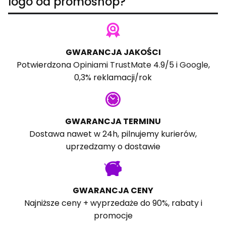
logo od promoshop?
GWARANCJA JAKOŚCI
Potwierdzona
Opiniami TrustMate
4.9/5 i
Google
,
0,3% reklamacji/rok
GWARANCJA TERMINU
Dostawa nawet w 24h, pilnujemy kurierów,
uprzedzamy o dostawie
GWARANCJA CENY
Najniższe ceny + wyprzedaże do 90%, rabaty i
promocje