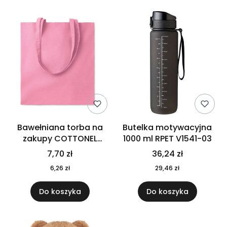
Bawełniana torba na
Butelka motywacyjna
zakupy COTTONEL
1000 ml RPET V1541-03
COLOUR++ MO9846-11
7,70 zł
36,24 zł
6,26 zł
29,46 zł
Do koszyka
Do koszyka