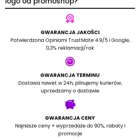
logo od promoshop?
GWARANCJA JAKOŚCI
Potwierdzona
Opiniami TrustMate
4.9/5 i
Google
,
0,3% reklamacji/rok
GWARANCJA TERMINU
Dostawa nawet w 24h, pilnujemy kurierów,
uprzedzamy o dostawie
GWARANCJA CENY
Najniższe ceny + wyprzedaże do 90%, rabaty i
promocje