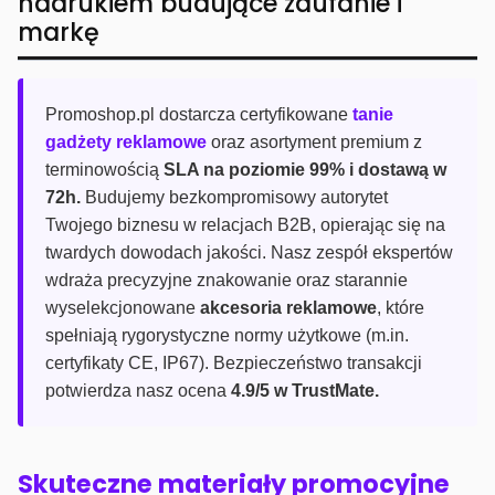
nadrukiem budujące zaufanie i
markę
Promoshop.pl dostarcza certyfikowane
tanie
gadżety reklamowe
oraz asortyment premium z
terminowością
SLA na poziomie 99% i dostawą w
72h.
Budujemy bezkompromisowy autorytet
Twojego biznesu w relacjach B2B, opierając się na
twardych dowodach jakości. Nasz zespół ekspertów
wdraża precyzyjne znakowanie oraz starannie
wyselekcjonowane
akcesoria reklamowe
, które
spełniają rygorystyczne normy użytkowe (m.in.
certyfikaty CE, IP67). Bezpieczeństwo transakcji
potwierdza nasz ocena
4.9/5 w TrustMate.
Skuteczne materiały promocyjne