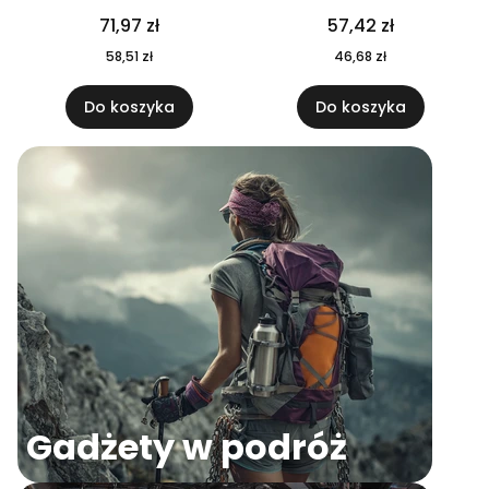
04
71,97 zł
57,42 zł
58,51 zł
46,68 zł
Do koszyka
Do koszyka
Gadżety w podróż