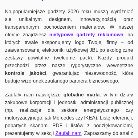
Najpopularniejsze gadżety 2026 roku muszą wyróżniać
się unikalnym designem, innowacyjnością oraz
transparentnym pochodzeniem materiałów. W naszej
ofercie znajdziesz
nietypowe gadżety reklamowe
, na
których trwale eksponujemy logo Twojej firmy – od
zaawansowanej elektroniki użytkowej JBL po ekologiczne
zestawy powitalne (welcome pack). Każdy produkt
przechodzi przez nasze rygorystyczne wewnętrzne
kontrole jako
ści
, gwarantując niezawodność, która
buduje wizerunek zaufanego partnera biznesowego.
Zaufały nam największe
globalne marki
, w tym działy
zakupowe korporacji i jednostki administracji publicznej
(np. realizacje dla sektora energetycznego czy
motoryzacyjnego, jak Mercedes czy IKEA). Listę referencji,
popartych skanami PDF i listów z podziękowaniami,
prezentujemy w sekcji
Zaufali nam
. Zapraszamy do analiz