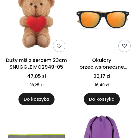
Duży miś z sercem 23cm
Okulary
SNUGGLE MO2949-05
przeciwsłoneczne
CALIFORNIA TOUCH
47,05 zł
20,17 zł
MO9617-10
38,25 zł
16,40 zł
Do koszyka
Do koszyka