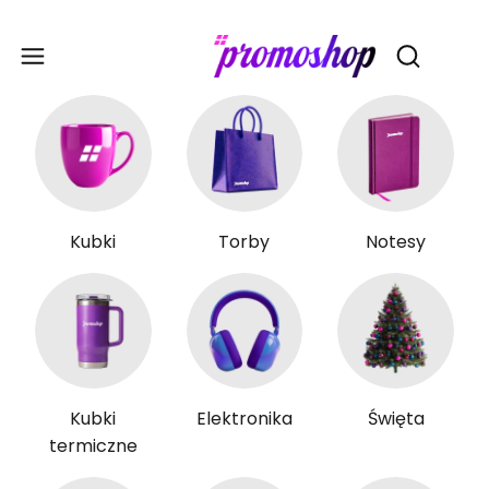
Gadże
Otwórz wy
Kubki
Torby
Notesy
Kubki
Elektronika
Święta
termiczne