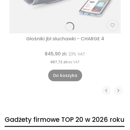
Głośniki jbl słuchawki - CHARGE 4
845,90 zł
z
23%
VAT
687,72 zł
bez VAT
Do koszyka
Gadżety firmowe TOP 20 w 2026 roku