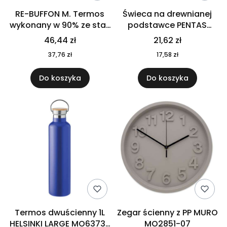
RE-BUFFON M. Termos
Świeca na drewnianej
wykonany w 90% ze stali
podstawce PENTAS
nierdzewnej
MO6282-40
46,44 zł
21,62 zł
pochodzącej z
37,76 zł
17,58 zł
recyklingu 520 ml 94294
Do koszyka
Do koszyka
Termos dwuścienny 1L
Zegar ścienny z PP MURO
HELSINKI LARGE MO6373-
MO2851-07