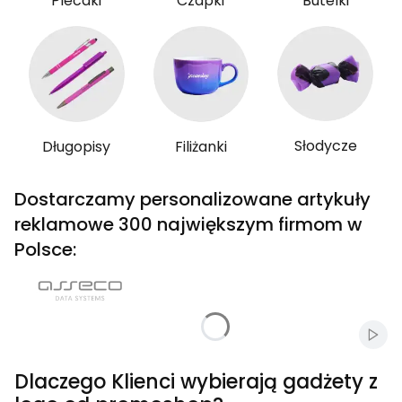
Plecaki
Czapki
Butelki
Słodycze
Długopisy
Filiżanki
Dostarczamy personalizowane artykuły
reklamowe 300 największym firmom w
Polsce:
Włąc
Dlaczego Klienci wybierają gadżety z