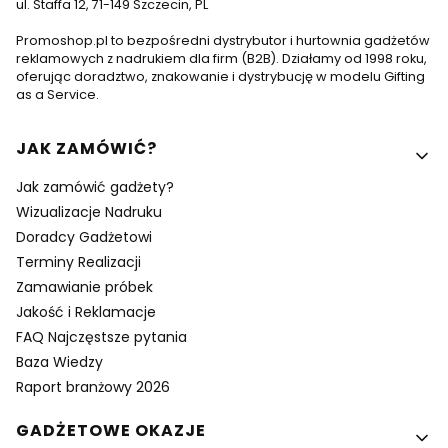
ul. Staffa 12, 71-149 Szczecin, PL
Promoshop.pl to bezpośredni dystrybutor i hurtownia gadżetów
reklamowych z nadrukiem dla firm (B2B). Działamy od 1998 roku,
oferując doradztwo, znakowanie i dystrybucję w modelu Gifting
as a Service.
Linki w stopce
JAK ZAMÓWIĆ?
Jak zamówić gadżety?
Wizualizacje Nadruku
Doradcy Gadżetowi
Terminy Realizacji
Zamawianie próbek
Jakość i Reklamacje
FAQ Najczęstsze pytania
Baza Wiedzy
Raport branżowy 2026
GADŻETOWE OKAZJE