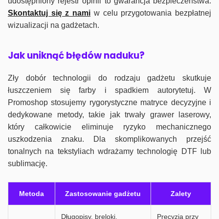
udostępniony rejestr opinii to gwarancja bezpieczeństwa.
Skontaktuj się z nami
w celu przygotowania bezpłatnej
wizualizacji na gadżetach.
J
ak uniknąć błędów naduku?
Zły dobór technologii do rodzaju gadżetu skutkuje
łuszczeniem się farby i spadkiem autorytetuj. W
Promoshop stosujemy rygorystyczne matryce decyzyjne i
dedykowane metody, takie jak trwały grawer laserowy,
który całkowicie eliminuje ryzyko mechanicznego
uszkodzenia znaku. Dla skomplikowanych przejść
tonalnych na tekstyliach wdrażamy technologię DTF lub
sublimację.
Metoda
Zastosowanie gadżetu
Zalety
Długopisy, breloki,
Precyzja przy