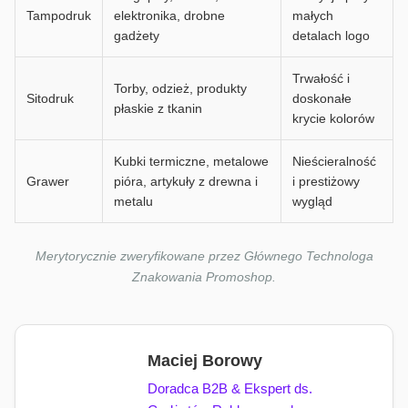
Tampodruk
elektronika, drobne
małych
gadżety
detalach logo
Trwałość i
Torby, odzież, produkty
Sitodruk
doskonałe
płaskie z tkanin
krycie kolorów
Kubki termiczne, metalowe
Nieścieralność
Grawer
pióra, artykuły z drewna i
i prestiżowy
metalu
wygląd
Merytorycznie zweryfikowane przez Głównego Technologa
Znakowania Promoshop.
Maciej Borowy
Doradca B2B & Ekspert ds.