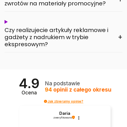
zwrotów na materiały promocyjne?
Czy realizujecie artykuły reklamowe i
+
gadżety z nadrukiem w trybie
ekspresowym?
4.9
Na podstawie
94
opinii
z całego okresu
Ocena
Jak zbieramy opinie?
Daria
zweryfikowano