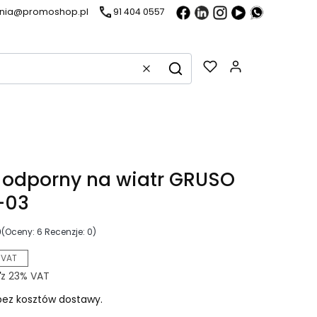
ania@promoshop.pl
91 404 0557
Gadżety w k
Wyczyść
Szukaj
 odporny na wiatr GRUSO
-03
0
(Oceny: 6 Recenzje: 0)
 VAT
ł
z
23%
VAT
ez kosztów dostawy.