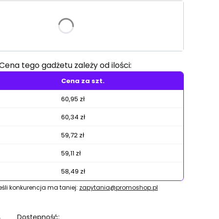
riant produktu:
e warianty mogą różnić się ceną
Cena tego gadżetu zależy od ilości:
Cena za szt.
60,95 zł
60,34 zł
59,72 zł
59,11 zł
58,49 zł
jeśli konkurencja ma taniej:
zapytania@promoshop.pl
Dostępność: