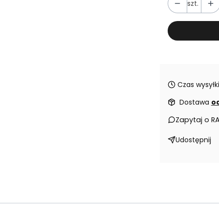
szt.
Czas wysyłki
Dostawa
od
Zapytaj o R
Udostępnij