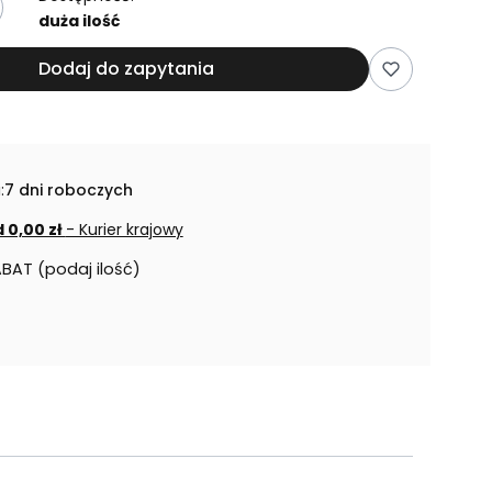
duża ilość
Dodaj do zapytania
:
7 dni roboczych
 0,00 zł
- Kurier krajowy
ABAT (podaj ilość)