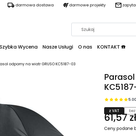
darmowa dostawa
darmowe projekty
zapyt
Szybka Wycena
Nasze Usługi
O nas
KONTAKT ☎️
rasol odporny na wiatr GRUSO KC5187-03
Parasol
KC5187
5.0
z VAT
bez
61,57 z
Ceny podane b