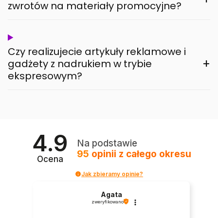
zwrotów na materiały promocyjne?
Czy realizujecie artykuły reklamowe i
+
gadżety z nadrukiem w trybie
ekspresowym?
4.9
Na podstawie
95
opinii
z całego okresu
Ocena
Jak zbieramy opinie?
Agata
zweryfikowano