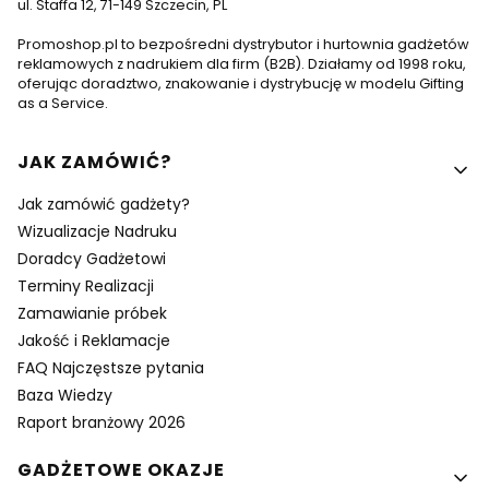
ul. Staffa 12, 71-149 Szczecin, PL
Promoshop.pl to bezpośredni dystrybutor i hurtownia gadżetów
reklamowych z nadrukiem dla firm (B2B). Działamy od 1998 roku,
oferując doradztwo, znakowanie i dystrybucję w modelu Gifting
as a Service.
Linki w stopce
JAK ZAMÓWIĆ?
Jak zamówić gadżety?
Wizualizacje Nadruku
Doradcy Gadżetowi
Terminy Realizacji
Zamawianie próbek
Jakość i Reklamacje
FAQ Najczęstsze pytania
Baza Wiedzy
Raport branżowy 2026
GADŻETOWE OKAZJE