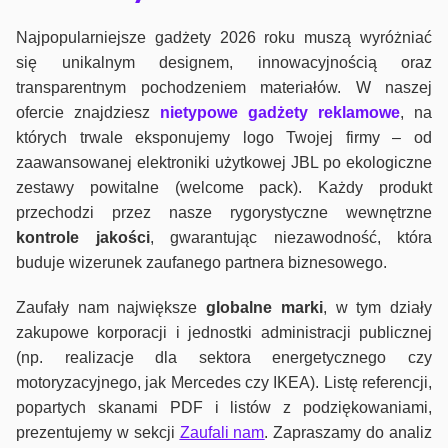
Najpopularniejsze gadżety 2026 roku muszą wyróżniać
się unikalnym designem, innowacyjnością oraz
transparentnym pochodzeniem materiałów. W naszej
ofercie znajdziesz
nietypowe gadżety reklamowe
, na
których trwale eksponujemy logo Twojej firmy – od
zaawansowanej elektroniki użytkowej JBL po ekologiczne
zestawy powitalne (welcome pack). Każdy produkt
przechodzi przez nasze rygorystyczne wewnętrzne
kontrole jako
ści
, gwarantując niezawodność, która
buduje wizerunek zaufanego partnera biznesowego.
Zaufały nam największe
globalne marki
, w tym działy
zakupowe korporacji i jednostki administracji publicznej
(np. realizacje dla sektora energetycznego czy
motoryzacyjnego, jak Mercedes czy IKEA). Listę referencji,
popartych skanami PDF i listów z podziękowaniami,
prezentujemy w sekcji
Zaufali nam
. Zapraszamy do analiz