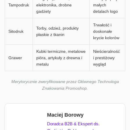
Tampodruk
elektronika, drobne
małych
gadżety
detalach logo
Trwałość i
Torby, odzież, produkty
Sitodruk
doskonałe
płaskie z tkanin
krycie kolorów
Kubki termiczne, metalowe
Nieścieralność
Grawer
pióra, artykuły z drewna i
i prestiżowy
metalu
wygląd
Merytorycznie zweryfikowane przez Głównego Technologa
Znakowania Promoshop.
Maciej Borowy
Doradca B2B & Ekspert ds.