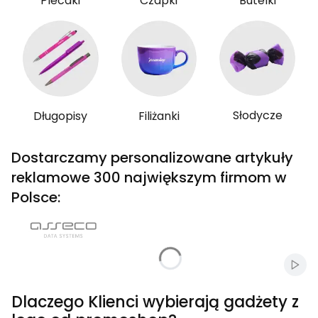
Plecaki
Czapki
Butelki
Słodycze
Długopisy
Filiżanki
Dostarczamy personalizowane artykuły
reklamowe 300 największym firmom w
Polsce:
Włąc
Dlaczego Klienci wybierają gadżety z