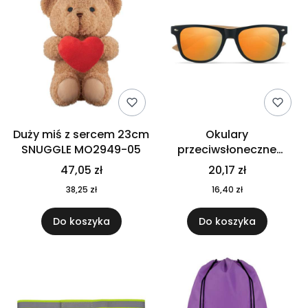
Duży miś z sercem 23cm
Okulary
SNUGGLE MO2949-05
przeciwsłoneczne
CALIFORNIA TOUCH
47,05 zł
20,17 zł
MO9617-10
38,25 zł
16,40 zł
Do koszyka
Do koszyka