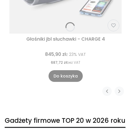
Głośniki jbl słuchawki - CHARGE 4
845,90 zł
z
23%
VAT
687,72 zł
bez VAT
Do koszyka
Gadżety firmowe TOP 20 w 2026 roku