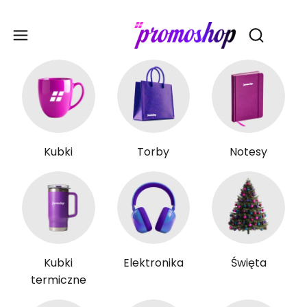
Gadże
Otwórz wy
Kubki
Torby
Notesy
Kubki
Elektronika
Święta
termiczne