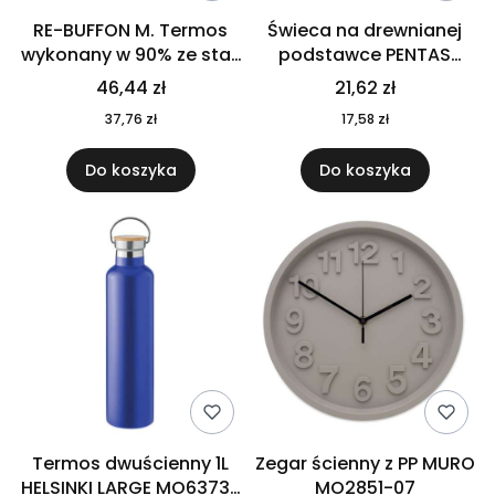
RE-BUFFON M. Termos
Świeca na drewnianej
wykonany w 90% ze stali
podstawce PENTAS
nierdzewnej
MO6282-40
46,44 zł
21,62 zł
pochodzącej z
37,76 zł
17,58 zł
recyklingu 520 ml 94294
Do koszyka
Do koszyka
Termos dwuścienny 1L
Zegar ścienny z PP MURO
HELSINKI LARGE MO6373-
MO2851-07