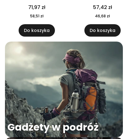
04
71,97 zł
57,42 zł
58,51 zł
46,68 zł
Do koszyka
Do koszyka
Gadżety w podróż