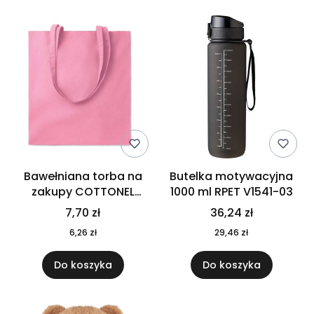
Bawełniana torba na
Butelka motywacyjna
zakupy COTTONEL
1000 ml RPET V1541-03
COLOUR++ MO9846-11
7,70 zł
36,24 zł
6,26 zł
29,46 zł
Do koszyka
Do koszyka