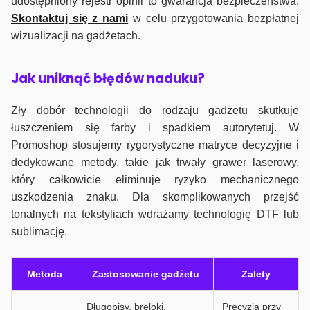
udostępniony rejestr opinii to gwarancja bezpieczeństwa.
Skontaktuj się z nami
w celu przygotowania bezpłatnej
wizualizacji na gadżetach.
J
ak uniknąć błędów naduku?
Zły dobór technologii do rodzaju gadżetu skutkuje
łuszczeniem się farby i spadkiem autorytetuj. W
Promoshop stosujemy rygorystyczne matryce decyzyjne i
dedykowane metody, takie jak trwały grawer laserowy,
który całkowicie eliminuje ryzyko mechanicznego
uszkodzenia znaku. Dla skomplikowanych przejść
tonalnych na tekstyliach wdrażamy technologię DTF lub
sublimację.
Metoda
Zastosowanie gadżetu
Zalety
Długopisy, breloki,
Precyzja przy