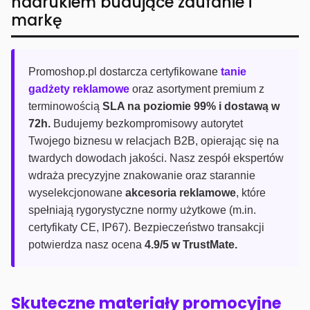
nadrukiem budujące zaufanie i
markę
Promoshop.pl dostarcza certyfikowane
tanie
gadżety reklamowe
oraz asortyment premium z
terminowością
SLA na poziomie 99% i dostawą w
72h.
Budujemy bezkompromisowy autorytet
Twojego biznesu w relacjach B2B, opierając się na
twardych dowodach jakości. Nasz zespół ekspertów
wdraża precyzyjne znakowanie oraz starannie
wyselekcjonowane
akcesoria reklamowe
, które
spełniają rygorystyczne normy użytkowe (m.in.
certyfikaty CE, IP67). Bezpieczeństwo transakcji
potwierdza nasz ocena
4.9/5 w TrustMate.
Skuteczne materiały promocyjne