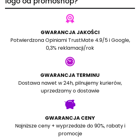
logo od promoshop?
GWARANCJA JAKOŚCI
Potwierdzona
Opiniami TrustMate
4.9/5 i
Google
,
0,3% reklamacji/rok
GWARANCJA TERMINU
Dostawa nawet w 24h, pilnujemy kurierów,
uprzedzamy o dostawie
GWARANCJA CENY
Najniższe ceny + wyprzedaże do 90%, rabaty i
promocje