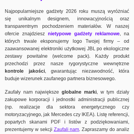
Najpopularniejsze gadżety 2026 roku muszą wyróżniać
się unikalnym designem, innowacyjnością oraz
transparentnym pochodzeniem materiałów. W naszej
ofercie znajdziesz
nietypowe gadżety reklamowe
, na
których trwale eksponujemy logo Twojej firmy – od
zaawansowanej elektroniki użytkowej JBL po ekologiczne
zestawy powitalne (welcome pack). Każdy produkt
przechodzi przez nasze rygorystyczne wewnętrzne
kontrole jako
ści
, gwarantując niezawodność, która
buduje wizerunek zaufanego partnera biznesowego.
Zaufały nam największe
globalne marki
, w tym działy
zakupowe korporacji i jednostki administracji publicznej
(np. realizacje dla sektora energetycznego czy
motoryzacyjnego, jak Mercedes czy IKEA). Listę referencji,
popartych skanami PDF i listów z podziękowaniami,
prezentujemy w sekcji
Zaufali nam
. Zapraszamy do analiz