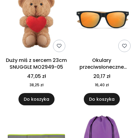
Duży miś z sercem 23cm
Okulary
SNUGGLE MO2949-05
przeciwsłoneczne
CALIFORNIA TOUCH
47,05 zł
20,17 zł
MO9617-10
38,25 zł
16,40 zł
Do koszyka
Do koszyka