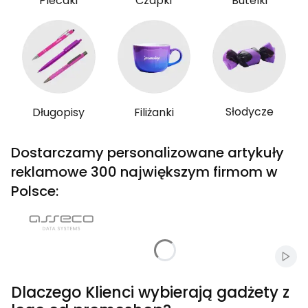
Plecaki
Czapki
Butelki
Słodycze
Długopisy
Filiżanki
Dostarczamy personalizowane artykuły
reklamowe 300 największym firmom w
Polsce:
Włąc
Dlaczego Klienci wybierają gadżety z