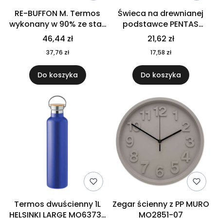
RE-BUFFON M. Termos
Świeca na drewnianej
wykonany w 90% ze stali
podstawce PENTAS
nierdzewnej
MO6282-40
46,44 zł
21,62 zł
pochodzącej z
37,76 zł
17,58 zł
recyklingu 520 ml 94294
Do koszyka
Do koszyka
Termos dwuścienny 1L
Zegar ścienny z PP MURO
HELSINKI LARGE MO6373-
MO2851-07