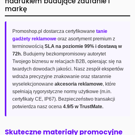
nadrukiem budujące zaufanie i
markę
Promoshop.pl dostarcza certyfikowane
tanie
gadżety reklamowe
oraz asortyment premium z
terminowością
SLA na poziomie 99% i dostawą w
72h.
Budujemy bezkompromisowy autorytet
Twojego biznesu w relacjach B2B, opierając się na
twardych dowodach jakości. Nasz zespół ekspertów
wdraża precyzyjne znakowanie oraz starannie
wyselekcjonowane
akcesoria reklamowe
, które
spełniają rygorystyczne normy użytkowe (m.in.
certyfikaty CE, IP67). Bezpieczeństwo transakcji
potwierdza nasz ocena
4.9/5 w TrustMate.
Skuteczne materiały promocyjne