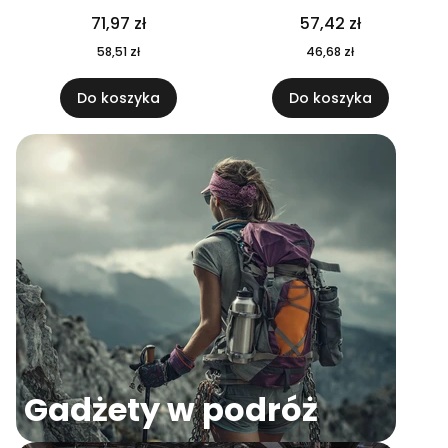
04
71,97 zł
57,42 zł
58,51 zł
46,68 zł
Do koszyka
Do koszyka
Gadżety w podróż