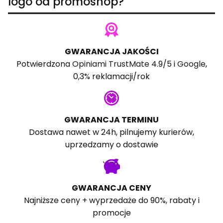
logo od promoshop?
GWARANCJA JAKOŚCI
Potwierdzona
Opiniami TrustMate
4.9/5 i
Google
,
0,3% reklamacji/rok
GWARANCJA TERMINU
Dostawa nawet w 24h, pilnujemy kurierów,
uprzedzamy o dostawie
GWARANCJA CENY
Najniższe ceny + wyprzedaże do 90%, rabaty i
promocje