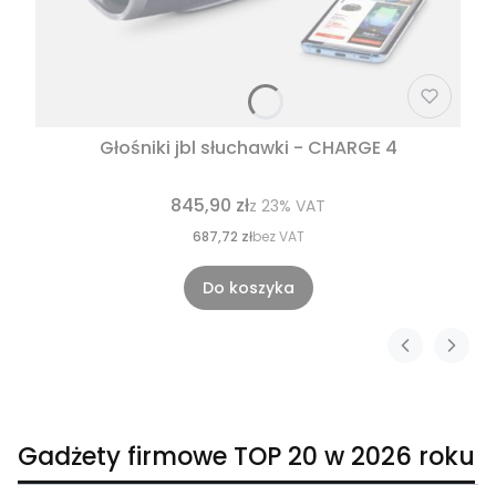
Głośniki jbl słuchawki - CHARGE 4
845,90 zł
z
23%
VAT
687,72 zł
bez VAT
Do koszyka
Gadżety firmowe TOP 20 w 2026 roku