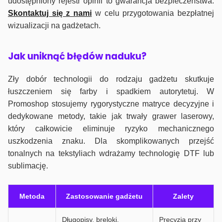
udostępniony rejestr opinii to gwarancja bezpieczeństwa.
Skontaktuj się z nami
w celu przygotowania bezpłatnej
wizualizacji na gadżetach.
J
ak uniknąć błędów naduku?
Zły dobór technologii do rodzaju gadżetu skutkuje
łuszczeniem się farby i spadkiem autorytetuj. W
Promoshop stosujemy rygorystyczne matryce decyzyjne i
dedykowane metody, takie jak trwały grawer laserowy,
który całkowicie eliminuje ryzyko mechanicznego
uszkodzenia znaku. Dla skomplikowanych przejść
tonalnych na tekstyliach wdrażamy technologię DTF lub
sublimację.
Metoda
Zastosowanie gadżetu
Zalety
Długopisy, breloki,
Precyzja przy