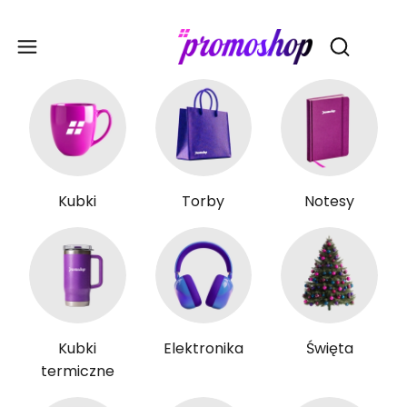
Gadże
Otwórz wy
Kubki
Torby
Notesy
Kubki
Elektronika
Święta
termiczne