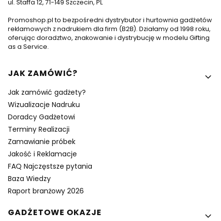
ul. Staffa 12, 71-149 Szczecin, PL
Promoshop.pl to bezpośredni dystrybutor i hurtownia gadżetów
reklamowych z nadrukiem dla firm (B2B). Działamy od 1998 roku,
oferując doradztwo, znakowanie i dystrybucję w modelu Gifting
as a Service.
Linki w stopce
JAK ZAMÓWIĆ?
Jak zamówić gadżety?
Wizualizacje Nadruku
Doradcy Gadżetowi
Terminy Realizacji
Zamawianie próbek
Jakość i Reklamacje
FAQ Najczęstsze pytania
Baza Wiedzy
Raport branżowy 2026
GADŻETOWE OKAZJE