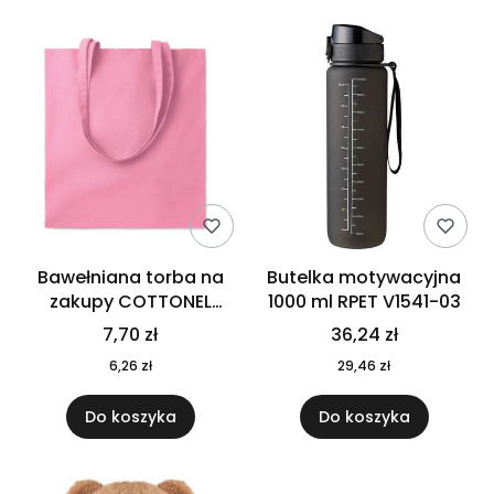
Bawełniana torba na
Butelka motywacyjna
zakupy COTTONEL
1000 ml RPET V1541-03
COLOUR++ MO9846-11
7,70 zł
36,24 zł
6,26 zł
29,46 zł
Do koszyka
Do koszyka