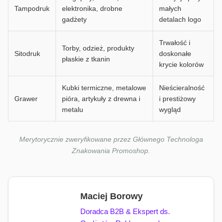
Tampodruk
elektronika, drobne
małych
gadżety
detalach logo
Trwałość i
Torby, odzież, produkty
Sitodruk
doskonałe
płaskie z tkanin
krycie kolorów
Kubki termiczne, metalowe
Nieścieralność
Grawer
pióra, artykuły z drewna i
i prestiżowy
metalu
wygląd
Merytorycznie zweryfikowane przez Głównego Technologa
Znakowania Promoshop.
Maciej Borowy
Doradca B2B & Ekspert ds.