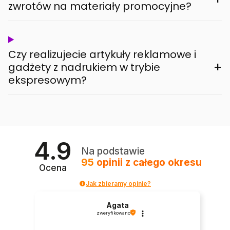
zwrotów na materiały promocyjne?
Czy realizujecie artykuły reklamowe i
+
gadżety z nadrukiem w trybie
ekspresowym?
4.9
Na podstawie
95
opinii
z całego okresu
Ocena
Jak zbieramy opinie?
Agata
zweryfikowano