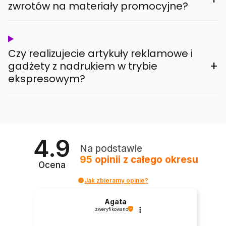
zwrotów na materiały promocyjne?
Czy realizujecie artykuły reklamowe i
+
gadżety z nadrukiem w trybie
ekspresowym?
4.9
Na podstawie
95
opinii
z całego okresu
Ocena
Jak zbieramy opinie?
Agata
zweryfikowano