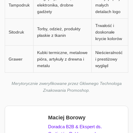
Tampodruk
elektronika, drobne
małych
gadżety
detalach logo
Trwałość i
Torby, odzież, produkty
Sitodruk
doskonałe
płaskie z tkanin
krycie kolorów
Kubki termiczne, metalowe
Nieścieralność
Grawer
pióra, artykuły z drewna i
i prestiżowy
metalu
wygląd
Merytorycznie zweryfikowane przez Głównego Technologa
Znakowania Promoshop.
Maciej Borowy
Doradca B2B & Ekspert ds.