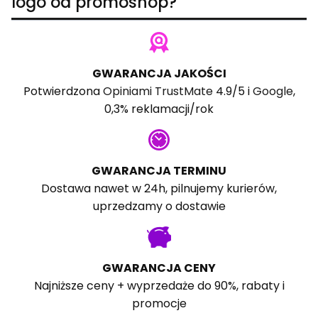
logo od promoshop?
GWARANCJA JAKOŚCI
Potwierdzona
Opiniami TrustMate
4.9/5 i
Google
,
0,3% reklamacji/rok
GWARANCJA TERMINU
Dostawa nawet w 24h, pilnujemy kurierów,
uprzedzamy o dostawie
GWARANCJA CENY
Najniższe ceny + wyprzedaże do 90%, rabaty i
promocje