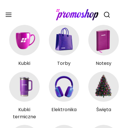
Gadże
Otwórz wy
Kubki
Torby
Notesy
Kubki
Elektronika
Święta
termiczne