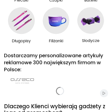
Plecaki
Czapki
Butelki
Słodycze
Długopisy
Filiżanki
Dostarczamy personalizowane artykuły
reklamowe 300 największym firmom w
Polsce:
Włąc
Dlaczego Klienci wybierają gadżety z