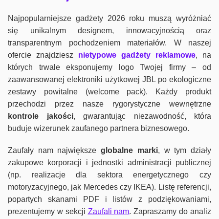
Najpopularniejsze gadżety 2026 roku muszą wyróżniać
się unikalnym designem, innowacyjnością oraz
transparentnym pochodzeniem materiałów. W naszej
ofercie znajdziesz
nietypowe gadżety reklamowe
, na
których trwale eksponujemy logo Twojej firmy – od
zaawansowanej elektroniki użytkowej JBL po ekologiczne
zestawy powitalne (welcome pack). Każdy produkt
przechodzi przez nasze rygorystyczne wewnętrzne
kontrole jako
ści
, gwarantując niezawodność, która
buduje wizerunek zaufanego partnera biznesowego.
Zaufały nam największe
globalne marki
, w tym działy
zakupowe korporacji i jednostki administracji publicznej
(np. realizacje dla sektora energetycznego czy
motoryzacyjnego, jak Mercedes czy IKEA). Listę referencji,
popartych skanami PDF i listów z podziękowaniami,
prezentujemy w sekcji
Zaufali nam
. Zapraszamy do analiz