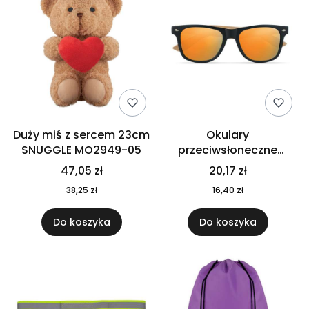
Duży miś z sercem 23cm
Okulary
SNUGGLE MO2949-05
przeciwsłoneczne
CALIFORNIA TOUCH
47,05 zł
20,17 zł
MO9617-10
38,25 zł
16,40 zł
Do koszyka
Do koszyka