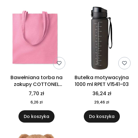
Bawełniana torba na
Butelka motywacyjna
zakupy COTTONEL
1000 ml RPET V1541-03
COLOUR++ MO9846-11
7,70 zł
36,24 zł
6,26 zł
29,46 zł
Do koszyka
Do koszyka