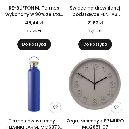
RE-BUFFON M. Termos
Świeca na drewnianej
wykonany w 90% ze stali
podstawce PENTAS
nierdzewnej
MO6282-40
46,44 zł
21,62 zł
pochodzącej z
37,76 zł
17,58 zł
recyklingu 520 ml 94294
Do koszyka
Do koszyka
Termos dwuścienny 1L
Zegar ścienny z PP MURO
HELSINKI LARGE MO6373-
MO2851-07