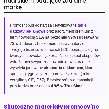
nadrukiem budujące zaufanie i
markę
Promoshop.pl dostarcza certyfikowane
tanie
gadżety reklamowe
oraz asortyment premium z
terminowością
SLA na poziomie 99% i dostawą w
72h.
Budujemy bezkompromisowy autorytet
Twojego biznesu w relacjach B2B, opierając się na
twardych dowodach jakości. Nasz zespół ekspertów
wdraża precyzyjne znakowanie oraz starannie
wyselekcjonowane
akcesoria reklamowe
, które
spełniają rygorystyczne normy użytkowe (m.in.
certyfikaty CE, IP67). Bezpieczeństwo transakcji
potwierdza nasz ocena
4.9/5 w TrustMate.
Skuteczne materiały promocyjne