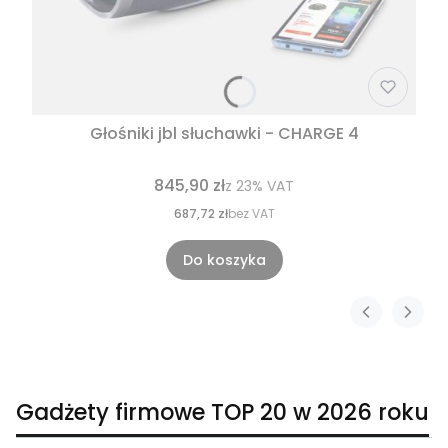
Głośniki jbl słuchawki - CHARGE 4
845,90 zł
z
23%
VAT
687,72 zł
bez VAT
Do koszyka
Gadżety firmowe TOP 20 w 2026 roku