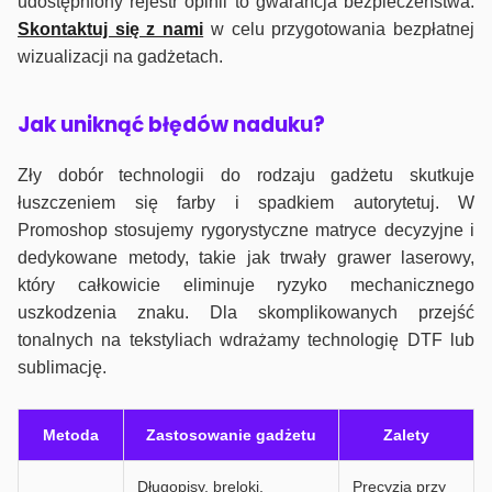
udostępniony rejestr opinii to gwarancja bezpieczeństwa.
Skontaktuj się z nami
w celu przygotowania bezpłatnej
wizualizacji na gadżetach.
J
ak uniknąć błędów naduku?
Zły dobór technologii do rodzaju gadżetu skutkuje
łuszczeniem się farby i spadkiem autorytetuj. W
Promoshop stosujemy rygorystyczne matryce decyzyjne i
dedykowane metody, takie jak trwały grawer laserowy,
który całkowicie eliminuje ryzyko mechanicznego
uszkodzenia znaku. Dla skomplikowanych przejść
tonalnych na tekstyliach wdrażamy technologię DTF lub
sublimację.
Metoda
Zastosowanie gadżetu
Zalety
Długopisy, breloki,
Precyzja przy