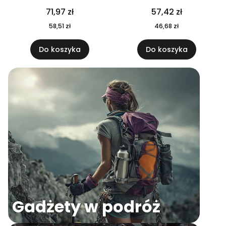
04
71,97 zł
57,42 zł
58,51 zł
46,68 zł
Do koszyka
Do koszyka
Gadżety w podróż