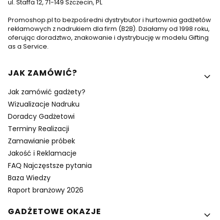
ul. Staffa 12, 71-149 Szczecin, PL
Promoshop.pl to bezpośredni dystrybutor i hurtownia gadżetów
reklamowych z nadrukiem dla firm (B2B). Działamy od 1998 roku,
oferując doradztwo, znakowanie i dystrybucję w modelu Gifting
as a Service.
Linki w stopce
JAK ZAMÓWIĆ?
Jak zamówić gadżety?
Wizualizacje Nadruku
Doradcy Gadżetowi
Terminy Realizacji
Zamawianie próbek
Jakość i Reklamacje
FAQ Najczęstsze pytania
Baza Wiedzy
Raport branżowy 2026
GADŻETOWE OKAZJE