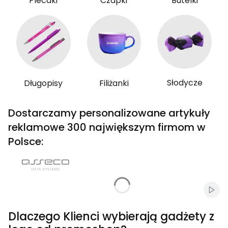
Plecaki
Czapki
Butelki
Słodycze
Długopisy
Filiżanki
Dostarczamy personalizowane artykuły
reklamowe 300 największym firmom w
Polsce:
Włąc
Dlaczego Klienci wybierają gadżety z