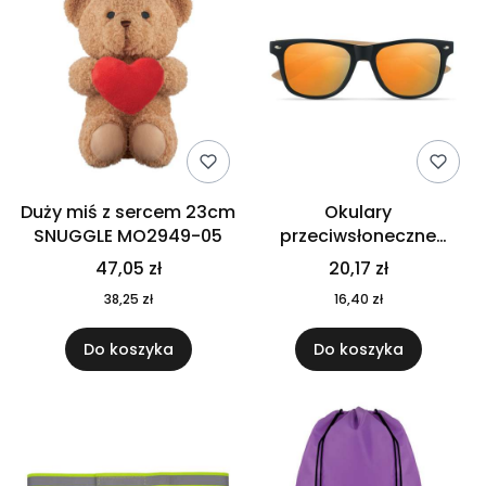
Duży miś z sercem 23cm
Okulary
SNUGGLE MO2949-05
przeciwsłoneczne
CALIFORNIA TOUCH
47,05 zł
20,17 zł
MO9617-10
38,25 zł
16,40 zł
Do koszyka
Do koszyka