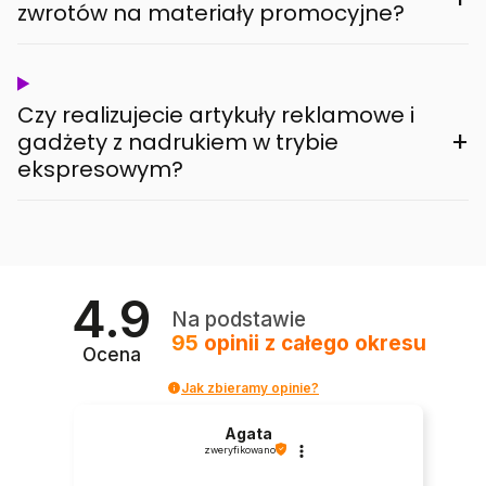
zwrotów na materiały promocyjne?
Czy realizujecie artykuły reklamowe i
+
gadżety z nadrukiem w trybie
ekspresowym?
4.9
Na podstawie
95
opinii
z całego okresu
Ocena
Jak zbieramy opinie?
Agata
zweryfikowano