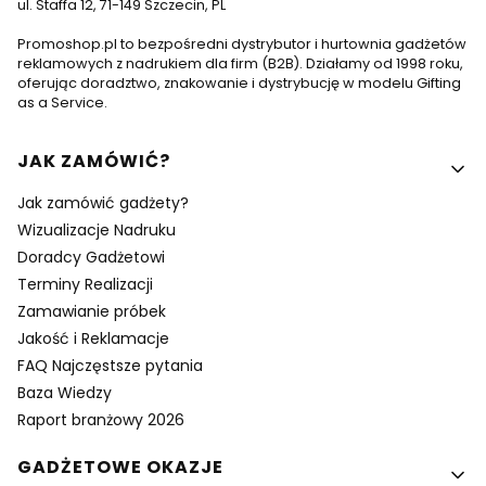
ul. Staffa 12, 71-149 Szczecin, PL
Promoshop.pl to bezpośredni dystrybutor i hurtownia gadżetów
reklamowych z nadrukiem dla firm (B2B). Działamy od 1998 roku,
oferując doradztwo, znakowanie i dystrybucję w modelu Gifting
as a Service.
Linki w stopce
JAK ZAMÓWIĆ?
Jak zamówić gadżety?
Wizualizacje Nadruku
Doradcy Gadżetowi
Terminy Realizacji
Zamawianie próbek
Jakość i Reklamacje
FAQ Najczęstsze pytania
Baza Wiedzy
Raport branżowy 2026
GADŻETOWE OKAZJE