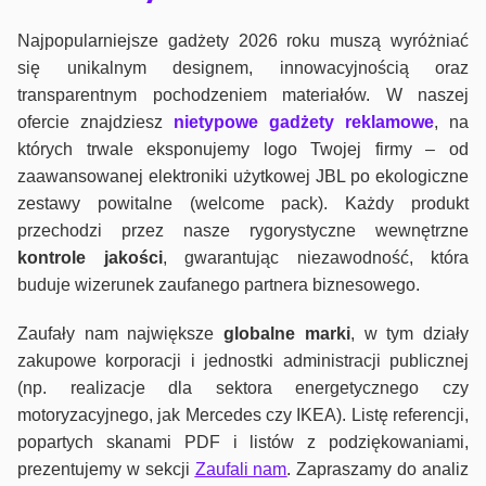
Najpopularniejsze gadżety 2026 roku muszą wyróżniać
się unikalnym designem, innowacyjnością oraz
transparentnym pochodzeniem materiałów. W naszej
ofercie znajdziesz
nietypowe gadżety reklamowe
, na
których trwale eksponujemy logo Twojej firmy – od
zaawansowanej elektroniki użytkowej JBL po ekologiczne
zestawy powitalne (welcome pack). Każdy produkt
przechodzi przez nasze rygorystyczne wewnętrzne
kontrole jako
ści
, gwarantując niezawodność, która
buduje wizerunek zaufanego partnera biznesowego.
Zaufały nam największe
globalne marki
, w tym działy
zakupowe korporacji i jednostki administracji publicznej
(np. realizacje dla sektora energetycznego czy
motoryzacyjnego, jak Mercedes czy IKEA). Listę referencji,
popartych skanami PDF i listów z podziękowaniami,
prezentujemy w sekcji
Zaufali nam
. Zapraszamy do analiz