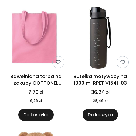
Bawełniana torba na
Butelka motywacyjna
zakupy COTTONEL
1000 ml RPET V1541-03
COLOUR++ MO9846-11
7,70 zł
36,24 zł
6,26 zł
29,46 zł
Do koszyka
Do koszyka