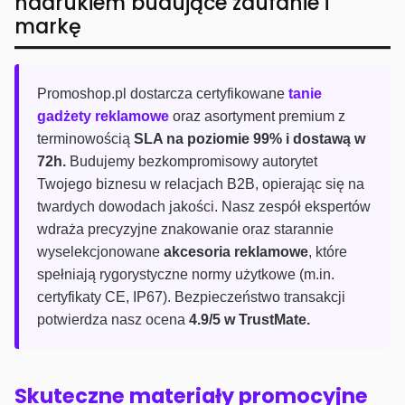
nadrukiem budujące zaufanie i
markę
Promoshop.pl dostarcza certyfikowane
tanie
gadżety reklamowe
oraz asortyment premium z
terminowością
SLA na poziomie 99% i dostawą w
72h.
Budujemy bezkompromisowy autorytet
Twojego biznesu w relacjach B2B, opierając się na
twardych dowodach jakości. Nasz zespół ekspertów
wdraża precyzyjne znakowanie oraz starannie
wyselekcjonowane
akcesoria reklamowe
, które
spełniają rygorystyczne normy użytkowe (m.in.
certyfikaty CE, IP67). Bezpieczeństwo transakcji
potwierdza nasz ocena
4.9/5 w TrustMate.
Skuteczne materiały promocyjne