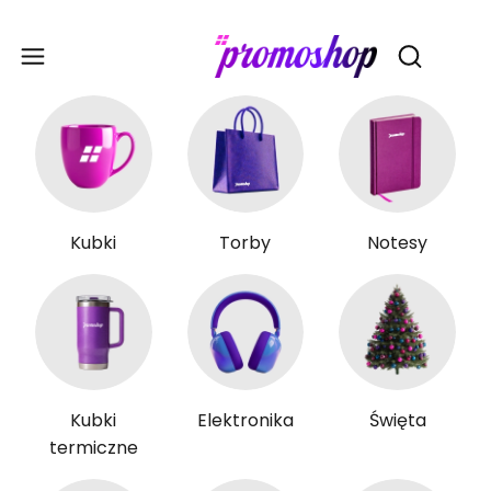
Gadże
Otwórz wy
Kubki
Torby
Notesy
Kubki
Elektronika
Święta
termiczne