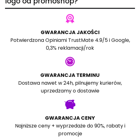
logo od promoshop?
GWARANCJA JAKOŚCI
Potwierdzona
Opiniami TrustMate
4.9/5 i
Google
,
0,3% reklamacji/rok
GWARANCJA TERMINU
Dostawa nawet w 24h, pilnujemy kurierów,
uprzedzamy o dostawie
GWARANCJA CENY
Najniższe ceny + wyprzedaże do 90%, rabaty i
promocje