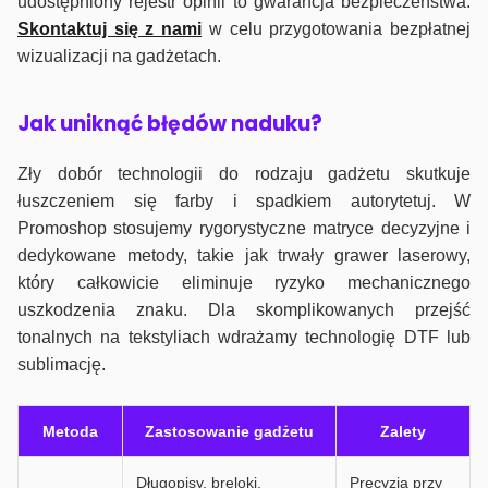
udostępniony rejestr opinii to gwarancja bezpieczeństwa.
Skontaktuj się z nami
w celu przygotowania bezpłatnej
wizualizacji na gadżetach.
J
ak uniknąć błędów naduku?
Zły dobór technologii do rodzaju gadżetu skutkuje
łuszczeniem się farby i spadkiem autorytetuj. W
Promoshop stosujemy rygorystyczne matryce decyzyjne i
dedykowane metody, takie jak trwały grawer laserowy,
który całkowicie eliminuje ryzyko mechanicznego
uszkodzenia znaku. Dla skomplikowanych przejść
tonalnych na tekstyliach wdrażamy technologię DTF lub
sublimację.
Metoda
Zastosowanie gadżetu
Zalety
Długopisy, breloki,
Precyzja przy