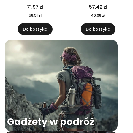
04
71,97 zł
57,42 zł
58,51 zł
46,68 zł
Do koszyka
Do koszyka
Gadżety w podróż