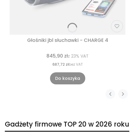
Głośniki jbl słuchawki - CHARGE 4
845,90 zł
z
23%
VAT
687,72 zł
bez VAT
Do koszyka
Gadżety firmowe TOP 20 w 2026 roku