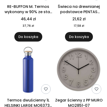
RE-BUFFON M. Termos
Świeca na drewnianej
wykonany w 90% ze stali
podstawce PENTAS
nierdzewnej
MO6282-40
46,44 zł
21,62 zł
pochodzącej z
37,76 zł
17,58 zł
recyklingu 520 ml 94294
Do koszyka
Do koszyka
Termos dwuścienny 1L
Zegar ścienny z PP MURO
HELSINKI LARGE MO6373-
MO2851-07