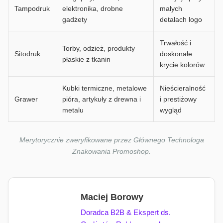
Tampodruk
elektronika, drobne
małych
gadżety
detalach logo
Trwałość i
Torby, odzież, produkty
Sitodruk
doskonałe
płaskie z tkanin
krycie kolorów
Kubki termiczne, metalowe
Nieścieralność
Grawer
pióra, artykuły z drewna i
i prestiżowy
metalu
wygląd
Merytorycznie zweryfikowane przez Głównego Technologa
Znakowania Promoshop.
Maciej Borowy
Doradca B2B & Ekspert ds.