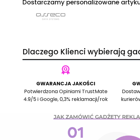
Dostarczamy personalizowane artyku
Dlaczego Klienci wybierają g
GWARANCJA JAKOŚCI
GW
Potwierdzona
Opiniami TrustMate
Dostaw
4.9/5 i
Google
, 0,3% reklamacji/rok
kurieró