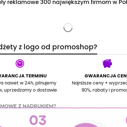
ły reklamowe 300 największym firmom w Pol
adżety z logo od promoshop?
ARANCJA TERMINU
GWARANCJA CEN
a nawet w 24h, pilnujemy
Najniższe ceny + wyprze
w, uprzedzamy o dostawie
90%, rabaty i promo