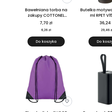
Bawełniana torba na
Butelka motywa
zakupy COTTONEL
ml RPET V1
COLOUR++ MO9846-11
7,70 zł
36,24 
6,26 zł
29,46 z
Do koszyka
Do kosz