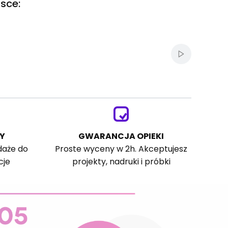
sce:
Włącz autom
Y
GWARANCJA OPIEKI
daże do
Proste wyceny w 2h. Akceptujesz
cje
projekty, nadruki i próbki