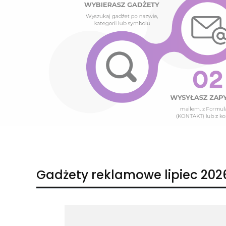
Naciśnij Enter lub spację, aby otworzyć stronę.
Naciśnij Enter lub spację, aby otworzyć stronę.
Gadżety reklamowe lipiec 202