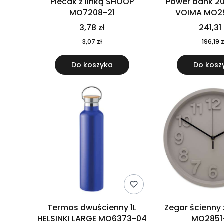
Plecak z linką SHOOP
Power bank 2
MO7208-21
VOIMA MO2
3,78 zł
241,31 
3,07 zł
196,19 z
Do koszyka
Do kosz
Termos dwuścienny 1L
Zegar ścienny
HELSINKI LARGE MO6373-04
MO2851