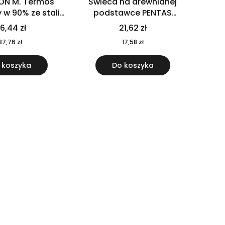
ON M. Termos
Świeca na drewnianej
w 90% ze stali
podstawce PENTAS
j pochodzącej z
MO6282-40
6,44 zł
21,62 zł
u 520 ml 94294
37,76 zł
17,58 zł
 koszyka
Do koszyka