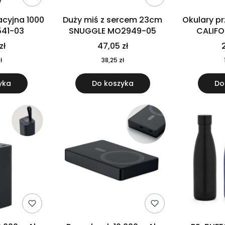
cyjna 1000
Duży miś z sercem 23cm
Okulary p
541-03
SNUGGLE MO2949-05
CALIF
MO
zł
47,05 zł
2
ł
38,25 zł
yka
Do koszyka
Do