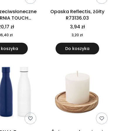
rzeciwsłoneczne
Opaska Reflectis, żółty
ORNIA TOUCH
R73136.03
9617-10
0,17 zł
3,94 zł
16,40 zł
3,20 zł
 koszyka
Do koszyka