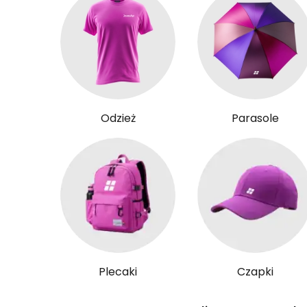
Odzież
Parasole
Plecaki
Czapki