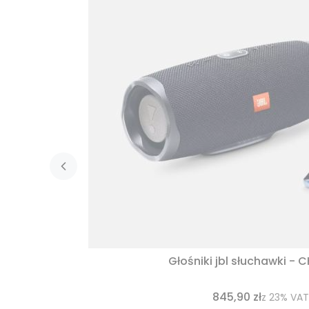
Głośniki jbl słuchawki - 
845,90 zł
z
23%
VAT