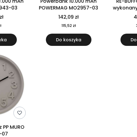
0.000 mAh
Powerbank 10.000 mAh
RE-BUFF
943-03
POWERMAG MO2957-03
wykonany 
nierdzewne
zł
142,09 zł
4
recykling
ł
115,52 zł
yka
Do koszyka
Do
 z PP MURO
-07